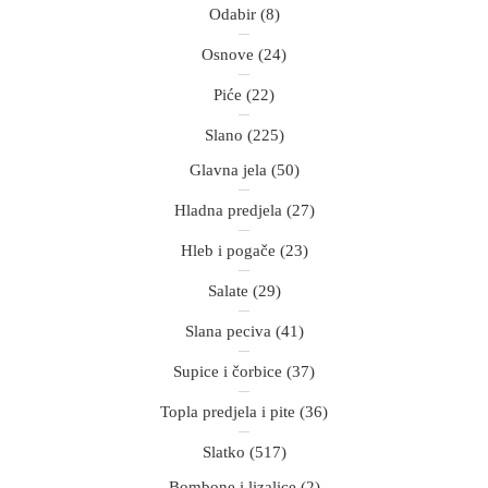
Odabir
(8)
Osnove
(24)
Piće
(22)
Slano
(225)
Glavna jela
(50)
Hladna predjela
(27)
Hleb i pogače
(23)
Salate
(29)
Slana peciva
(41)
Supice i čorbice
(37)
Topla predjela i pite
(36)
Slatko
(517)
Bombone i lizalice
(2)