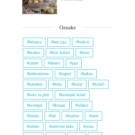
Oznake
belanca
bez jaja
biskvit
brašno
brzi kolači
brzo
cimet
desert
jaja
jednostavno
jogurt
kakao
karamel
keks
kolač
kolači
kore za pitu
kremasti kolač
krompir
kvasac
lešnici
limun
luk
maline
med
mleko
mleveni keks
orasi