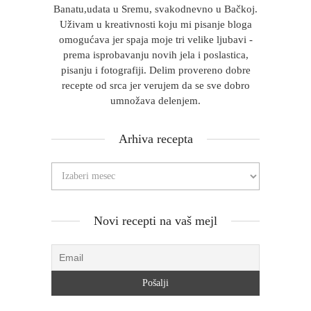
Banatu,udata u Sremu, svakodnevno u Bačkoj.
Uživam u kreativnosti koju mi pisanje bloga
omogućava jer spaja moje tri velike ljubavi -
prema isprobavanju novih jela i poslastica,
pisanju i fotografiji. Delim provereno dobre
recepte od srca jer verujem da se sve dobro
umnožava delenjem.
Arhiva recepta
Novi recepti na vaš mejl