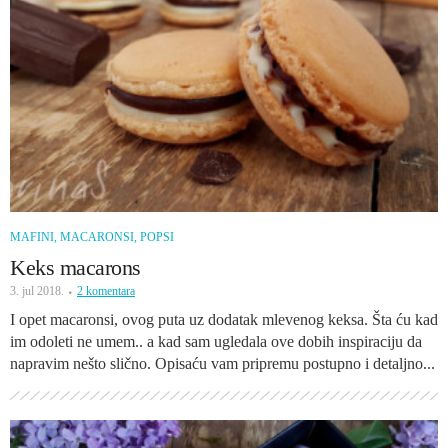
MAFINI, MACARONSI, POPSI
Keks macarons
3. jul 2018.
2 komentara
I opet macaronsi, ovog puta uz dodatak mlevenog keksa. Šta ću kad
im odoleti ne umem.. a kad sam ugledala ove dobih inspiraciju da
napravim nešto slično. Opisaću vam pripremu postupno i detaljno...