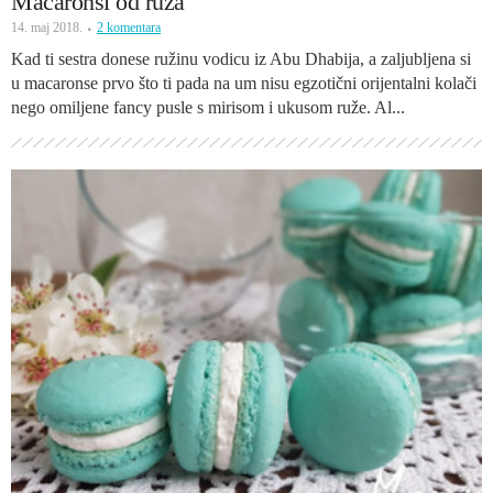
Macaronsi od ruža
14. maj 2018.
2 komentara
Kad ti sestra donese ružinu vodicu iz Abu Dhabija, a zaljubljena si
u macaronse prvo što ti pada na um nisu egzotični orijentalni kolači
nego omiljene fancy pusle s mirisom i ukusom ruže. Al...