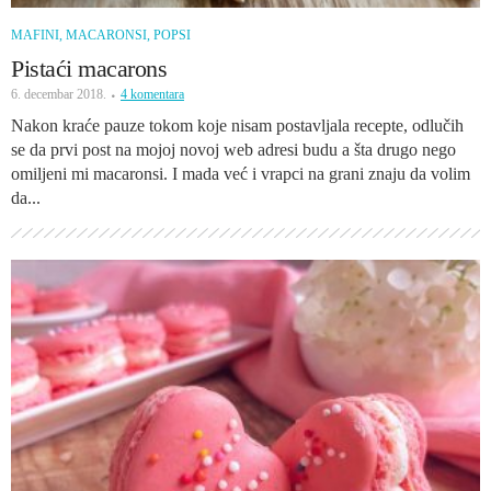
MAFINI, MACARONSI, POPSI
Pistaći macarons
6. decembar 2018.
4 komentara
Nakon kraće pauze tokom koje nisam postavljala recepte, odlučih
se da prvi post na mojoj novoj web adresi budu a šta drugo nego
omiljeni mi macaronsi. I mada već i vrapci na grani znaju da volim
da...