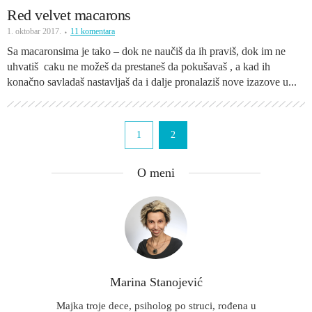
Red velvet macarons
1. oktobar 2017.
11 komentara
Sa macaronsima je tako – dok ne naučiš da ih praviš, dok im ne
uhvatiš caku ne možeš da prestaneš da pokušavaš , a kad ih
konačno savladaš nastavljaš da i dalje pronalaziš nove izazove u...
1
2
O meni
Marina Stanojević
Majka troje dece, psiholog po struci, rođena u