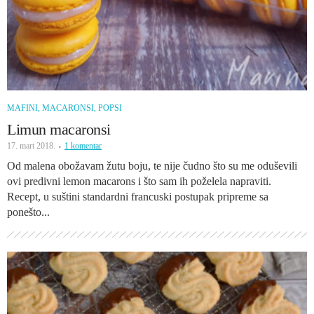
MAFINI, MACARONSI, POPSI
Limun macaronsi
17. mart 2018.
1 komentar
Od malena obožavam žutu boju, te nije čudno što su me oduševili
ovi predivni lemon macarons i što sam ih poželela napraviti.
Recept, u suštini standardni francuski postupak pripreme sa
ponešto...