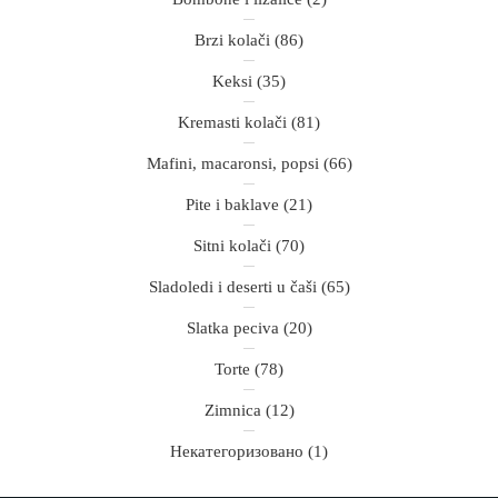
Brzi kolači
(86)
Keksi
(35)
Kremasti kolači
(81)
Mafini, macaronsi, popsi
(66)
Pite i baklave
(21)
Sitni kolači
(70)
Sladoledi i deserti u čaši
(65)
Slatka peciva
(20)
Torte
(78)
Zimnica
(12)
Некатегоризовано
(1)