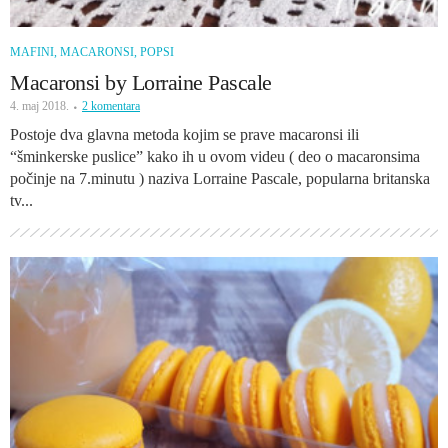
MAFINI, MACARONSI, POPSI
Macaronsi by Lorraine Pascale
4. maj 2018.
2 komentara
Postoje dva glavna metoda kojim se prave macaronsi ili
“šminkerske puslice” kako ih u ovom videu ( deo o macaronsima
počinje na 7.minutu ) naziva Lorraine Pascale, popularna britanska
tv...