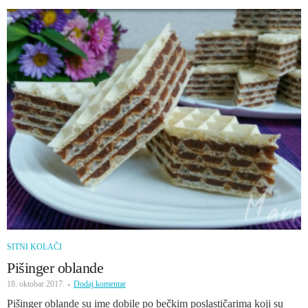
SITNI KOLAČI
Pišinger oblande
18. oktobar 2017.
Dodaj komentar
Pišinger oblande su ime dobile po bečkim poslastičarima koji su