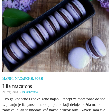
MAFINI, MACARONSI, POPSI
Lila macarons
21. maj 2018.
10 komentara
Evo ga konačno i zaokruženo najbolji recept za macaronse do sad.
U pitanju je italijanski metod pripreme koji deluje možda malo
zahtevnije, ali se uhodate već nakon drugog puta. Navela sam sve