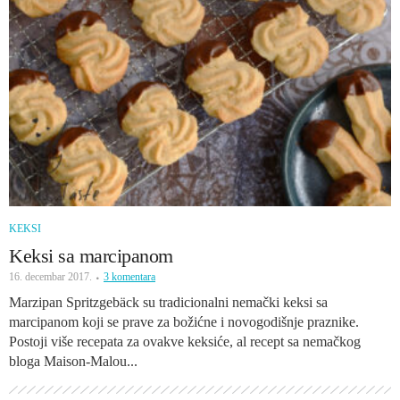
KEKSI
Keksi sa marcipanom
16. decembar 2017.
3 komentara
Marzipan Spritzgebäck su tradicionalni nemački keksi sa
marcipanom koji se prave za božićne i novogodišnje praznike.
Postoji više recepata za ovakve keksiće, al recept sa nemačkog
bloga Maison-Malou...