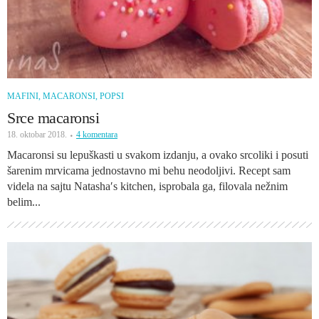
MAFINI, MACARONSI, POPSI
Srce macaronsi
18. oktobar 2018.
4 komentara
Macaronsi su lepuškasti u svakom izdanju, a ovako srcoliki i posuti
šarenim mrvicama jednostavno mi behu neodoljivi. Recept sam
videla na sajtu Natasha′s kitchen, isprobala ga, filovala nežnim
belim...