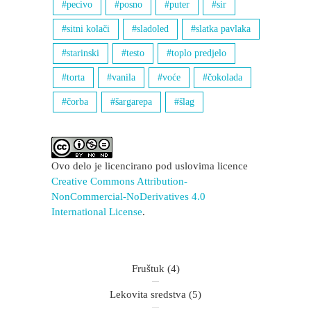
pecivo
posno
puter
sir
sitni kolači
sladoled
slatka pavlaka
starinski
testo
toplo predjelo
torta
vanila
voće
čokolada
čorba
šargarepa
šlag
Ovo delo je licencirano pod uslovima licence
Creative Commons Attribution-
NonCommercial-NoDerivatives 4.0
International License
.
Fruštuk
(4)
Lekovita sredstva
(5)