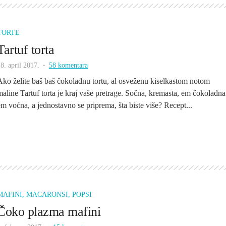
TORTE
Tartuf torta
8. april 2017.
58 komentara
Ako želite baš baš čokoladnu tortu, al osveženu kiselkastom notom
maline Tartuf torta je kraj vaše pretrage. Sočna, kremasta, em čokoladna
em voćna, a jednostavno se priprema, šta biste više? Recept...
MAFINI, MACARONSI, POPSI
Čoko plazma mafini