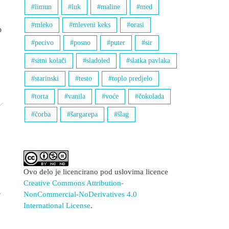
limun
luk
maline
med
mleko
mleveni keks
orasi
o
pecivo
posno
puter
sir
sitni kolači
sladoled
slatka pavlaka
starinski
testo
toplo predjelo
torta
vanila
voće
čokolada
čorba
šargarepa
šlag
Ovo delo je licencirano pod uslovima licence
Creative Commons Attribution-
e
NonCommercial-NoDerivatives 4.0
International License
.