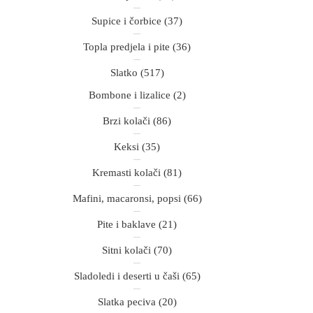
Supice i čorbice
(37)
Topla predjela i pite
(36)
Slatko
(517)
Bombone i lizalice
(2)
Brzi kolači
(86)
Keksi
(35)
Kremasti kolači
(81)
Mafini, macaronsi, popsi
(66)
Pite i baklave
(21)
Sitni kolači
(70)
Sladoledi i deserti u čaši
(65)
Slatka peciva
(20)