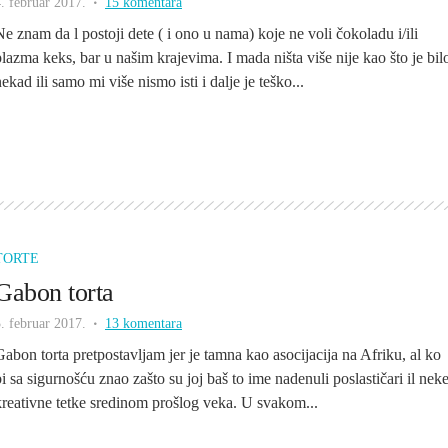
. februar 2017.
15 komentara
Ne znam da l postoji dete ( i ono u nama) koje ne voli čokoladu i/ili
plazma keks, bar u našim krajevima. I mada ništa više nije kao što je bil
ekad ili samo mi više nismo isti i dalje je teško...
TORTE
Gabon torta
. februar 2017.
13 komentara
Gabon torta pretpostavljam jer je tamna kao asocijacija na Afriku, al ko
bi sa sigurnošću znao zašto su joj baš to ime nadenuli poslastičari il nek
kreativne tetke sredinom prošlog veka. U svakom...