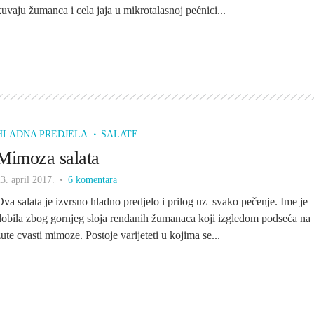
kuvaju žumanca i cela jaja u mikrotalasnoj pećnici...
HLADNA PREDJELA
SALATE
Mimoza salata
3. april 2017.
6 komentara
Ova salata je izvrsno hladno predjelo i prilog uz svako pečenje. Ime je
dobila zbog gornjeg sloja rendanih žumanaca koji izgledom podseća na
žute cvasti mimoze. Postoje varijeteti u kojima se...