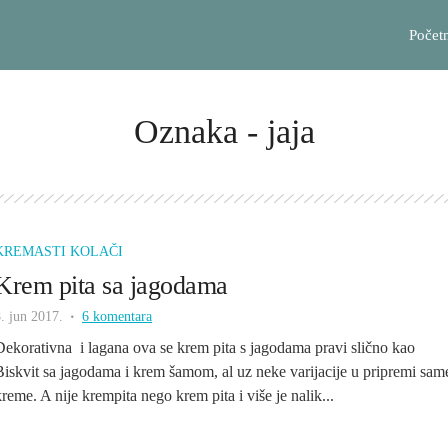
Počet
Oznaka - jaja
KREMASTI KOLAČI
Krem pita sa jagodama
. jun 2017.
6 komentara
Dekorativna i lagana ova se krem pita s jagodama pravi slično kao
Biskvit sa jagodama i krem šamom, al uz neke varijacije u pripremi sam
kreme. A nije krempita nego krem pita i više je nalik...