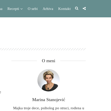
na
Recepti
O sebi
Arhiva
Kontakt
O meni
e
Marina Stanojević
Majka troje dece, psiholog po struci, rođena u