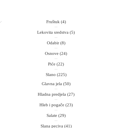
Fruštuk
(4)
Lekovita sredstva
(5)
Odabir
(8)
Osnove
(24)
Piće
(22)
Slano
(225)
Glavna jela
(50)
Hladna predjela
(27)
Hleb i pogače
(23)
Salate
(29)
Slana peciva
(41)