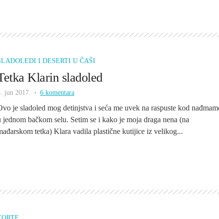
SLADOLEDI I DESERTI U ČAŠI
Tetka Klarin sladoled
. jun 2017.
6 komentara
Ovo je sladoled mog detinjstva i seća me uvek na raspuste kod nađmam
u jednom bačkom selu. Setim se i kako je moja draga nena (na
mađarskom tetka) Klara vadila plastične kutijice iz velikog...
TORTE