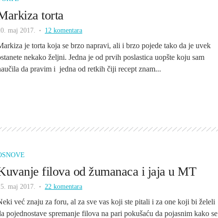
Markiza torta
20. maj 2017.
12 komentara
Markiza je torta koja se brzo napravi, ali i brzo pojede tako da je uvek
ostanete nekako željni. Jedna je od prvih poslastica uopšte koju sam
naučila da pravim i jedna od retkih čiji recept znam...
OSNOVE
Kuvanje filova od žumanaca i jaja u MT
15. maj 2017.
22 komentara
eki već znaju za foru, al za sve vas koji ste pitali i za one koji bi želeli
da pojednostave spremanje filova na pari pokušaću da pojasnim kako se