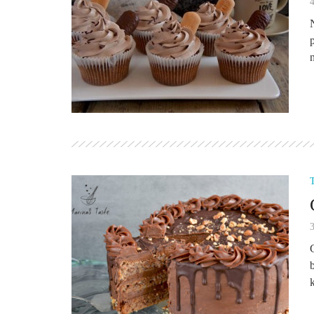
4
n
3