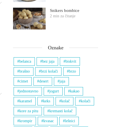
Snikers bombice
2 min za čitanje
Oznake
belanca
bez jaja
biskvit
brašno
brzi kolači
brzo
cimet
desert
jaja
jednostavno
jogurt
kakao
karamel
keks
kolač
kolači
kore za pitu
kremasti kolač
krompir
kvasac
lešnici