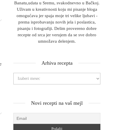
Banatu,udata u Sremu, svakodnevno u Bačkoj.
Uživam u kreativnosti koju mi pisanje bloga
omogućava jer spaja moje tri velike ljubavi -
prema isprobavanju novih jela i poslastica,
pisanju i fotografiji. Delim provereno dobre
recepte od srca jer verujem da se sve dobro
umnožava delenjem.
Arhiva recepta
e
Novi recepti na vaš mejl