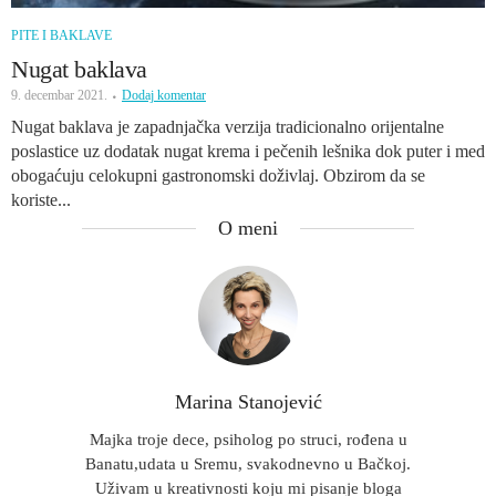
PITE I BAKLAVE
Nugat baklava
9. decembar 2021.
Dodaj komentar
Nugat baklava je zapadnjačka verzija tradicionalno orijentalne
poslastice uz dodatak nugat krema i pečenih lešnika dok puter i med
obogaćuju celokupni gastronomski doživlaj. Obzirom da se
koriste...
O meni
Marina Stanojević
Majka troje dece, psiholog po struci, rođena u
Banatu,udata u Sremu, svakodnevno u Bačkoj.
Uživam u kreativnosti koju mi pisanje bloga