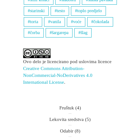
starinski
testo
toplo predjelo
torta
vanila
voće
čokolada
čorba
šargarepa
šlag
Ovo delo je licencirano pod uslovima licence
Creative Commons Attribution-
NonCommercial-NoDerivatives 4.0
International License
.
Fruštuk
(4)
Lekovita sredstva
(5)
Odabir
(8)