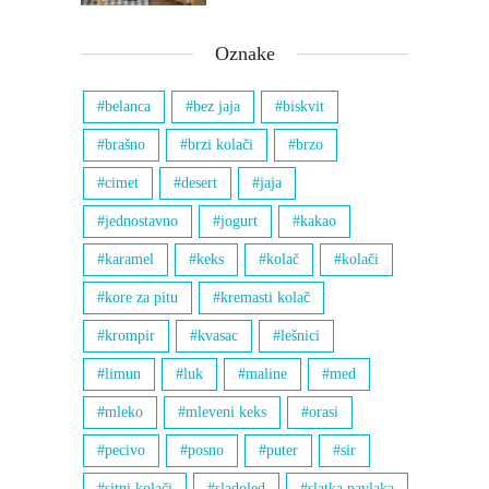
Oznake
belanca
bez jaja
biskvit
brašno
brzi kolači
brzo
cimet
desert
jaja
jednostavno
jogurt
kakao
karamel
keks
kolač
kolači
kore za pitu
kremasti kolač
krompir
kvasac
lešnici
limun
luk
maline
med
mleko
mleveni keks
orasi
pecivo
posno
puter
sir
sitni kolači
sladoled
slatka pavlaka