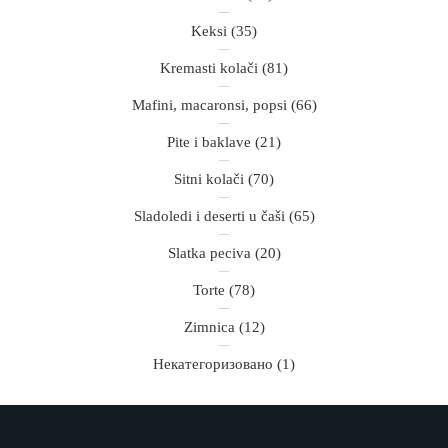
Keksi
(35)
Kremasti kolači
(81)
Mafini, macaronsi, popsi
(66)
Pite i baklave
(21)
Sitni kolači
(70)
Sladoledi i deserti u čaši
(65)
Slatka peciva
(20)
Torte
(78)
Zimnica
(12)
Некатегоризовано
(1)