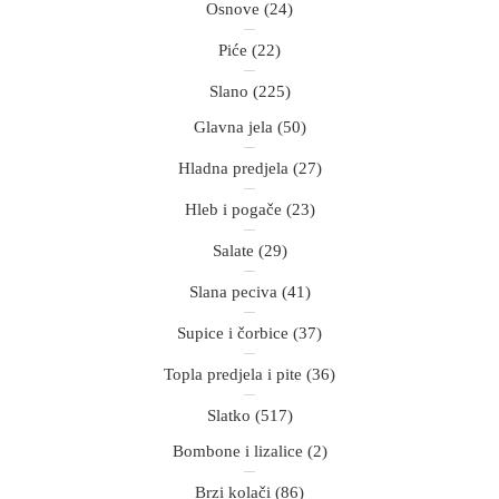
Osnove
(24)
Piće
(22)
Slano
(225)
Glavna jela
(50)
Hladna predjela
(27)
Hleb i pogače
(23)
Salate
(29)
Slana peciva
(41)
Supice i čorbice
(37)
Topla predjela i pite
(36)
Slatko
(517)
Bombone i lizalice
(2)
Brzi kolači
(86)