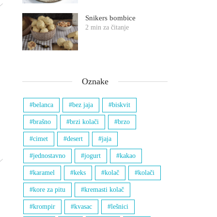
Snikers bombice
2 min za čitanje
Oznake
belanca
bez jaja
biskvit
brašno
brzi kolači
brzo
cimet
desert
jaja
jednostavno
jogurt
kakao
karamel
keks
kolač
kolači
kore za pitu
kremasti kolač
krompir
kvasac
lešnici