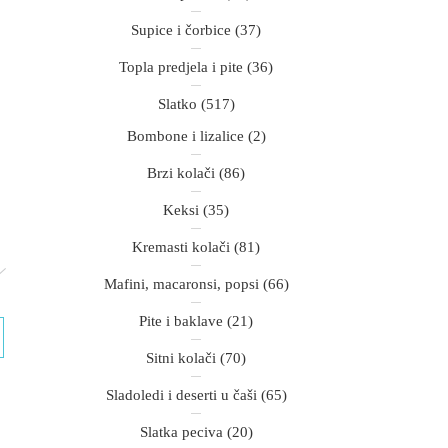
Supice i čorbice
(37)
Topla predjela i pite
(36)
Slatko
(517)
Bombone i lizalice
(2)
Brzi kolači
(86)
Keksi
(35)
Kremasti kolači
(81)
Mafini, macaronsi, popsi
(66)
Pite i baklave
(21)
Sitni kolači
(70)
Sladoledi i deserti u čaši
(65)
Slatka peciva
(20)