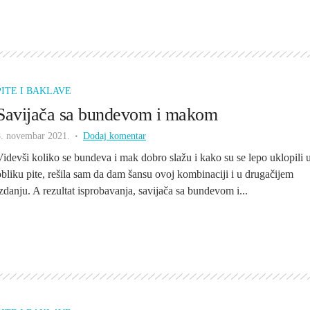
PITE I BAKLAVE
Savijača sa bundevom i makom
8. novembar 2021.
Dodaj komentar
Videvši koliko se bundeva i mak dobro slažu i kako su se lepo uklopili 
obliku pite, rešila sam da dam šansu ovoj kombinaciji i u drugačijem
izdanju. A rezultat isprobavanja, savijača sa bundevom i...