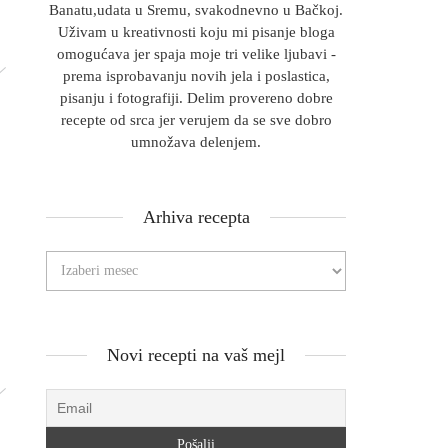
Banatu,udata u Sremu, svakodnevno u Bačkoj.
Uživam u kreativnosti koju mi pisanje bloga
omogućava jer spaja moje tri velike ljubavi -
prema isprobavanju novih jela i poslastica,
pisanju i fotografiji. Delim provereno dobre
recepte od srca jer verujem da se sve dobro
umnožava delenjem.
Arhiva recepta
Novi recepti na vaš mejl