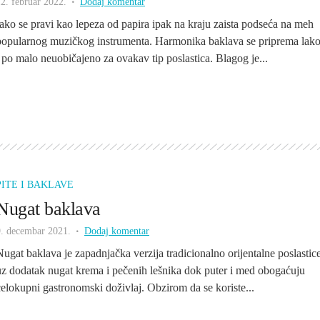
2. februar 2022.
Dodaj komentar
Iako se pravi kao lepeza od papira ipak na kraju zaista podseća na meh
popularnog muzičkog instrumenta. Harmonika baklava se priprema lak
i po malo neuobičajeno za ovakav tip poslastica. Blagog je...
PITE I BAKLAVE
Nugat baklava
9. decembar 2021.
Dodaj komentar
Nugat baklava je zapadnjačka verzija tradicionalno orijentalne poslastic
uz dodatak nugat krema i pečenih lešnika dok puter i med obogaćuju
celokupni gastronomski doživlaj. Obzirom da se koriste...