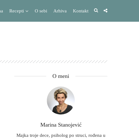
na
Recepti
O sebi
Arhiva
Kontakt
O meni
Marina Stanojević
Majka troje dece, psiholog po struci, rođena u