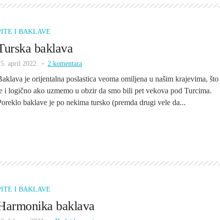
PITE I BAKLAVE
Turska baklava
5. april 2022.
2 komentara
Baklava je orijentalna poslastica veoma omiljena u našim krajevima, što
je i logično ako uzmemo u obzir da smo bili pet vekova pod Turcima.
Poreklo baklave je po nekima tursko (premda drugi vele da...
PITE I BAKLAVE
Harmonika baklava