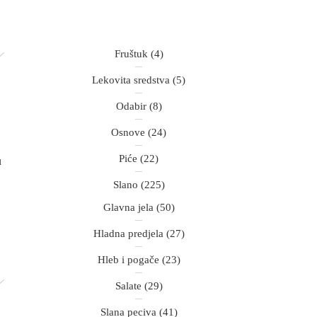
Fruštuk
(4)
Lekovita sredstva
(5)
Odabir
(8)
Osnove
(24)
Piće
(22)
u
Slano
(225)
Glavna jela
(50)
Hladna predjela
(27)
Hleb i pogače
(23)
Salate
(29)
Slana peciva
(41)