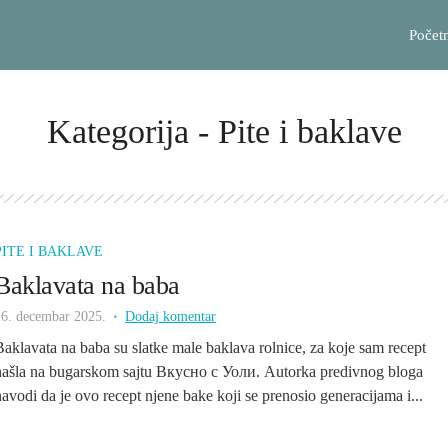
Počet
Kategorija - Pite i baklave
PITE I BAKLAVE
Baklavata na baba
26. decembar 2025.
Dodaj komentar
Baklavata na baba su slatke male baklava rolnice, za koje sam recept
našla na bugarskom sajtu Вкусно с Уоли. Autorka predivnog bloga
navodi da je ovo recept njene bake koji se prenosio generacijama i...