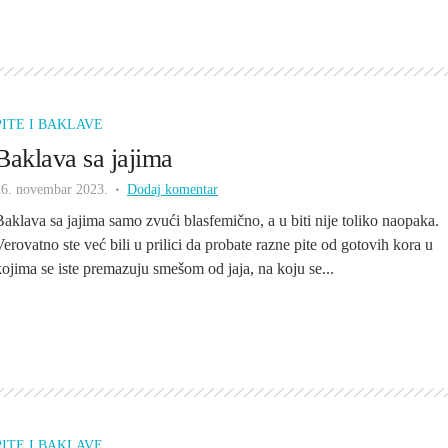
PITE I BAKLAVE
Baklava sa jajima
26. novembar 2023.
Dodaj komentar
Baklava sa jajima samo zvući blasfemično, a u biti nije toliko naopaka.
Verovatno ste već bili u prilici da probate razne pite od gotovih kora u
kojima se iste premazuju smešom od jaja, na koju se...
PITE I BAKLAVE