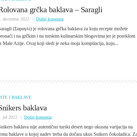
Rolovana grčka baklava – Saragli
5. decembar 2022.
Dodaj komentar
Saragli (Σαραγλι) je rolovana grčka baklava za koju recepte možete
pronaći i na grčkim i na turskim kulinarskim blogovima jer je poreklom
iz Male Azije. Ovaj koji sledi je neka moja kompilacija, koju...
PITE I BAKLAVE
Snikers baklava
. jul 2022.
Dodaj komentar
Snikers baklava nije autentično turski desert nego ukusna varijacija na
temu baklave u kojoj nadev treba da dočara ukus Snikers čokoladica. Z