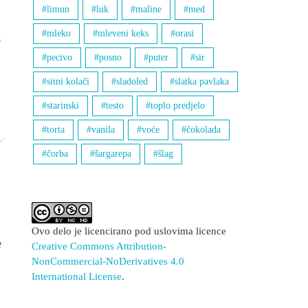
limun
luk
maline
med
mleko
mleveni keks
orasi
o
pecivo
posno
puter
sir
sitni kolači
sladoled
slatka pavlaka
starinski
testo
toplo predjelo
torta
vanila
voće
čokolada
čorba
šargarepa
šlag
Ovo delo je licencirano pod uslovima licence
e
Creative Commons Attribution-
NonCommercial-NoDerivatives 4.0
International License
.