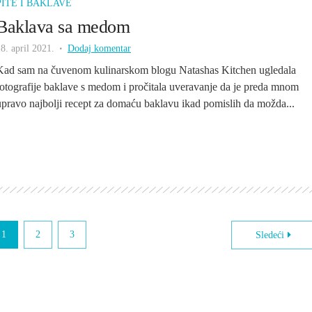
PITE I BAKLAVE
Baklava sa medom
8. april 2021.
Dodaj komentar
Kad sam na čuvenom kulinarskom blogu Natashas Kitchen ugledala
fotografije baklave s medom i pročitala uveravanje da je preda mnom
upravo najbolji recept za domaću baklavu ikad pomislih da možda...
1
2
3
Sledeći