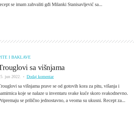
recept se imam zahvaliti gđi Milanki Stanisavljević sa...
PITE I BAKLAVE
Trouglovi sa višnjama
5. jun 2022.
Dodaj komentar
Trouglovi sa višnjama prave se od gotovih kora za pitu, višanja i
namirnica koje se nalaze u inventaru svake kuće skoro svakodnevno.
Pripremaju se prilično jednostavno, a veoma su ukusni. Recept za...