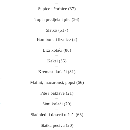
Supice i čorbice
(37)
Topla predjela i pite
(36)
Slatko
(517)
Bombone i lizalice
(2)
Brzi kolači
(86)
Keksi
(35)
Kremasti kolači
(81)
Mafini, macaronsi, popsi
(66)
Pite i baklave
(21)
Sitni kolači
(70)
Sladoledi i deserti u čaši
(65)
Slatka peciva
(20)