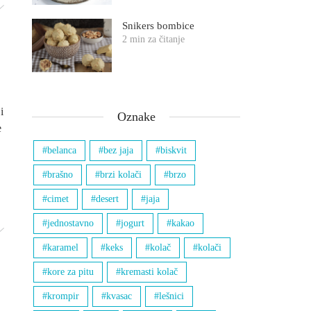
Snikers bombice
2 min za čitanje
i
Oznake
e
belanca
bez jaja
biskvit
brašno
brzi kolači
brzo
cimet
desert
jaja
jednostavno
jogurt
kakao
karamel
keks
kolač
kolači
kore za pitu
kremasti kolač
krompir
kvasac
lešnici