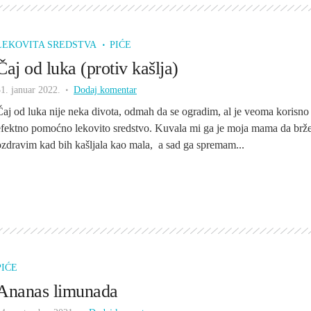
LEKOVITA SREDSTVA
PIĆE
Čaj od luka (protiv kašlja)
1. januar 2022.
Dodaj komentar
Čaj od luka nije neka divota, odmah da se ogradim, al je veoma korisno 
efektno pomoćno lekovito sredstvo. Kuvala mi ga je moja mama da brž
ozdravim kad bih kašljala kao mala, a sad ga spremam...
PIĆE
Ananas limunada