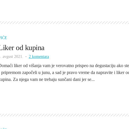
PIĆE
Liker od kupina
. avgust 2021.
2 komentara
Domaći liker od višanja vam je verovatno prispeo na degustaciju ako st
s pripremom započeli u junu, a sad je pravo vreme da napravite i liker o
kupina. Za njega vam ne trebaju sunčani dani jer se...