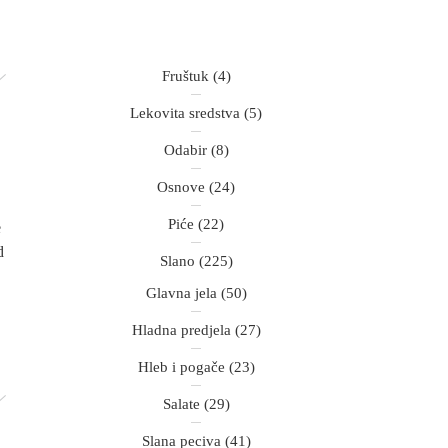
Fruštuk
(4)
Lekovita sredstva
(5)
Odabir
(8)
Osnove
(24)
Piće
(22)
e
d
Slano
(225)
Glavna jela
(50)
Hladna predjela
(27)
Hleb i pogače
(23)
Salate
(29)
Slana peciva
(41)