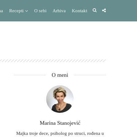
na
Recepti
O sebi
Arhiva
Kontakt
O meni
Marina Stanojević
Majka troje dece, psiholog po struci, rođena u