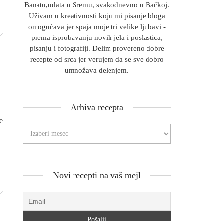
Banatu,udata u Sremu, svakodnevno u Bačkoj.
Uživam u kreativnosti koju mi pisanje bloga
omogućava jer spaja moje tri velike ljubavi -
prema isprobavanju novih jela i poslastica,
pisanju i fotografiji. Delim provereno dobre
recepte od srca jer verujem da se sve dobro
umnožava delenjem.
Arhiva recepta
a
e
Novi recepti na vaš mejl