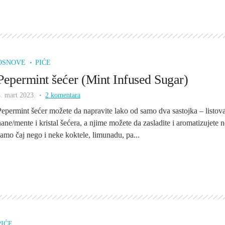
OSNOVE
PIĆE
Pepermint šećer (Mint Infused Sugar)
. mart 2023.
2 komentara
Pepermint šećer možete da napravite lako od samo dva sastojka – listov
nane/mente i kristal šećera, a njime možete da zasladite i aromatizujete n
samo čaj nego i neke koktele, limunadu, pa...
PIĆE