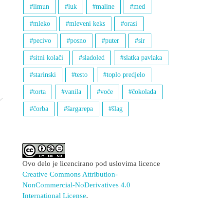
limun
luk
maline
med
mleko
mleveni keks
orasi
pecivo
posno
puter
sir
sitni kolači
sladoled
slatka pavlaka
starinski
testo
toplo predjelo
torta
vanila
voće
čokolada
čorba
šargarepa
šlag
Ovo delo je licencirano pod uslovima licence
Creative Commons Attribution-
NonCommercial-NoDerivatives 4.0
International License
.