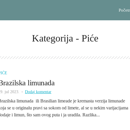
Počet
Kategorija - Piće
PIĆE
Brazilska limunada
9. jul 2023.
Dodaj komentar
Brazilska limunada ili Brasilian limeade je kremasta verzija limunade
koja se u originalu pravi sa sokom od limete, al se u nekim varijacijama
dodaje i limun, što sam ovog puta i ja uradila. Razlika...