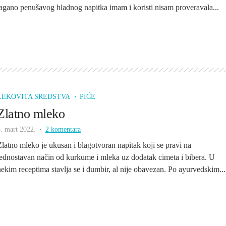
lagano penušavog hladnog napitka imam i koristi nisam proveravala...
LEKOVITA SREDSTVA
PIĆE
Zlatno mleko
. mart 2022.
2 komentara
Zlatno mleko je ukusan i blagotvoran napitak koji se pravi na
jednostavan način od kurkume i mleka uz dodatak cimeta i bibera. U
nekim receptima stavlja se i đumbir, al nije obavezan. Po ayurvedskim...