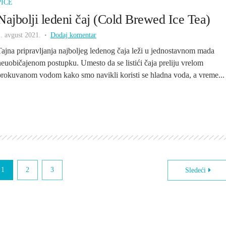
PIĆE
Najbolji ledeni čaj (Cold Brewed Ice Tea)
. avgust 2021.
Dodaj komentar
Tajna pripravljanja najboljeg ledenog čaja leži u jednostavnom mada
neuobičajenom postupku. Umesto da se listići čaja preliju vrelom
prokuvanom vodom kako smo navikli koristi se hladna voda, a vreme...
1
2
3
Sledeći