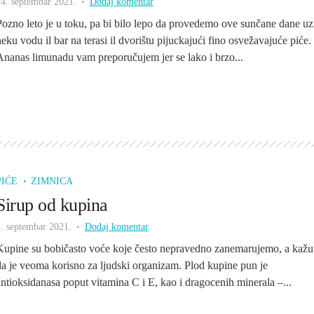
14. septembar 2021.
Dodaj komentar
Pozno leto je u toku, pa bi bilo lepo da provedemo ove sunčane dane uz
neku vodu il bar na terasi il dvorištu pijuckajući fino osvežavajuće piće.
Ananas limunadu vam preporučujem jer se lako i brzo...
PIĆE
ZIMNICA
Sirup od kupina
. septembar 2021.
Dodaj komentar
Kupine su bobičasto voće koje često nepravedno zanemarujemo, a kažu
da je veoma korisno za ljudski organizam. Plod kupine pun je
antioksidanasa poput vitamina C i E, kao i dragocenih minerala –...