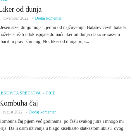
Liker od dunja
9. novembar 2022.
Dodaj komentar
“Jesen siže, dunjo moja”, jednu od najčuvenijih Balaševićevih balada
možete slušati i dok ispijate domaći liker od dunja i tako se sasvim
baciti u pravi štimung, No, liker od dunja prija...
LEKOVITA SREDSTVA
PIĆE
Kombuha čaj
. avgust 2022.
Dodaj komentar
Kombuha čaj pijem već godinama, po čašu svakog jutra i mnogo mi
prija. Da li osim uživanja u blago kiselkasto-slatkastom ukusu ovog