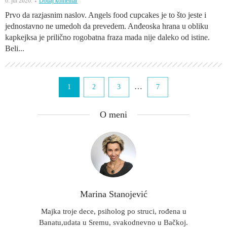
6. jul 2020.
Dodaj komentar
Prvo da razjasnim naslov. Angels food cupcakes je to što jeste i
jednostavno ne umedoh da prevedem. Anđeoska hrana u obliku
kapkejksa je prilično rogobatna fraza mada nije daleko od istine.
Beli...
…
1
2
3
7
O meni
Marina Stanojević
Majka troje dece, psiholog po struci, rođena u
Banatu,udata u Sremu, svakodnevno u Bačkoj.