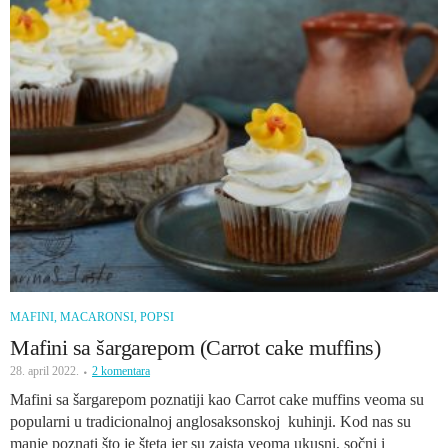
MAFINI, MACARONSI, POPSI
Mafini sa šargarepom (Carrot cake muffins)
28. april 2022.
2 komentara
Mafini sa šargarepom poznatiji kao Carrot cake muffins veoma su
popularni u tradicionalnoj anglosaksonskoj kuhinji. Kod nas su
manje poznati što je šteta jer su zaista veoma ukusni, sočni i