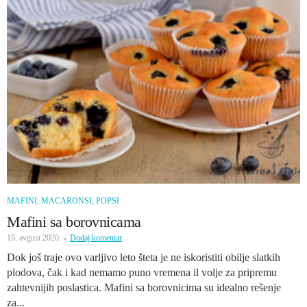
MAFINI, MACARONSI, POPSI
Mafini sa borovnicama
19. avgust 2020.
Dodaj komentar
Dok još traje ovo varljivo leto šteta je ne iskoristiti obilje slatkih
plodova, čak i kad nemamo puno vremena il volje za pripremu
zahtevnijih poslastica. Mafini sa borovnicima su idealno rešenje
za...