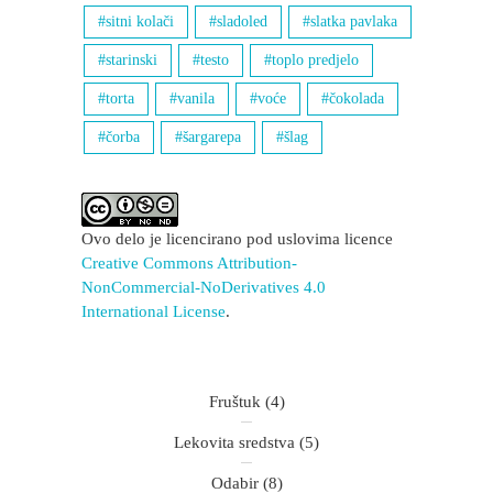
sitni kolači
sladoled
slatka pavlaka
starinski
testo
toplo predjelo
torta
vanila
voće
čokolada
čorba
šargarepa
šlag
Ovo delo je licencirano pod uslovima licence
Creative Commons Attribution-
NonCommercial-NoDerivatives 4.0
International License
.
Fruštuk
(4)
Lekovita sredstva
(5)
Odabir
(8)