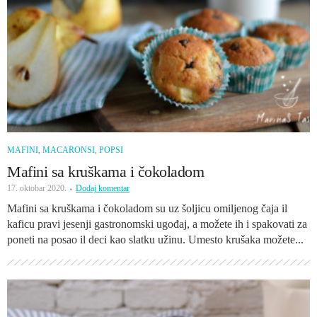
MAFINI, MACARONSI, POPSI
Mafini sa kruškama i čokoladom
17. oktobar 2020.
Dodaj komentar
Mafini sa kruškama i čokoladom su uz šoljicu omiljenog čaja il
kaficu pravi jesenji gastronomski ugođaj, a možete ih i spakovati za
poneti na posao il deci kao slatku užinu. Umesto krušaka možete...