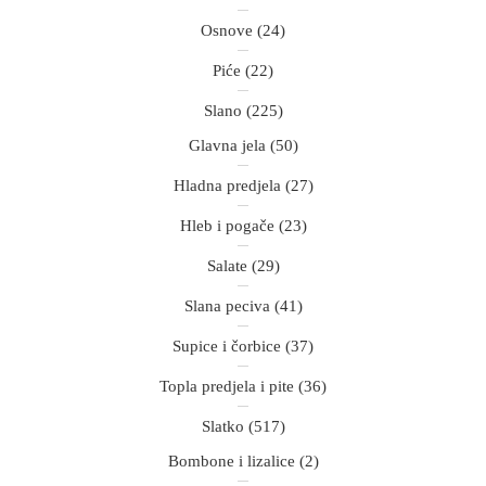
Osnove
(24)
Piće
(22)
Slano
(225)
Glavna jela
(50)
Hladna predjela
(27)
Hleb i pogače
(23)
Salate
(29)
Slana peciva
(41)
Supice i čorbice
(37)
Topla predjela i pite
(36)
Slatko
(517)
Bombone i lizalice
(2)