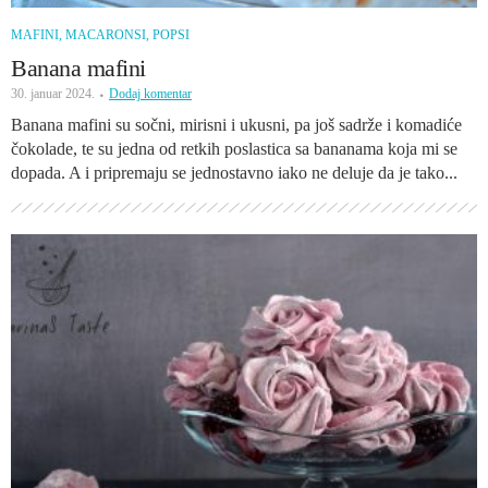
MAFINI, MACARONSI, POPSI
Banana mafini
30. januar 2024.
Dodaj komentar
Banana mafini su sočni, mirisni i ukusni, pa još sadrže i komadiće
čokolade, te su jedna od retkih poslastica sa bananama koja mi se
dopada. A i pripremaju se jednostavno iako ne deluje da je tako...