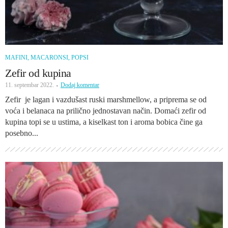
MAFINI, MACARONSI, POPSI
Zefir od kupina
11. septembar 2022.
Dodaj komentar
Zefir je lagan i vazdušast ruski marshmellow, a priprema se od
voća i belanaca na prilično jednostavan način. Domaći zefir od
kupina topi se u ustima, a kiselkast ton i aroma bobica čine ga
posebno...