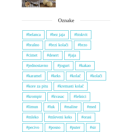
Oznake
belanca
bez jaja
biskvit
brašno
brzi kolači
brzo
cimet
desert
jaja
jednostavno
jogurt
kakao
karamel
keks
kolač
kolači
kore za pitu
kremasti kolač
krompir
kvasac
lešnici
limun
luk
maline
med
mleko
mleveni keks
orasi
pecivo
posno
puter
sir