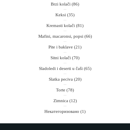
Brzi kolači
(86)
Keksi
(35)
Kremasti kolači
(81)
Mafini, macaronsi, popsi
(66)
Pite i baklave
(21)
Sitni kolači
(70)
Sladoledi i deserti u čaši
(65)
Slatka peciva
(20)
Torte
(78)
Zimnica
(12)
Некатегоризовано
(1)