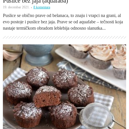
Puslice bez jaja (aquafaba)
19. decembar 2021.
8 komentara
Puslice se obično prave od belanaca, to znaju i vrapci na grani, al
evo postoje i puslice bez jaja. Prave se od aquafabe – tečnosti koja
nastaje termičkom obradom leblebija odnosno slanutka...