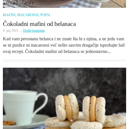
MAFINI, MACARONSI, POPSI
Čokoladni mafini od belanaca
4. jun 2021.
Dodaj komentar
Kad vam preostanu belanca i ne znate šta bi s njima, a ne jedu vam
se ni puslice ni macaronsi već nešto sasvim drugačije isprobajte baš
ovaj recept. Čokoladni mafini od belanaca se jednostavno...