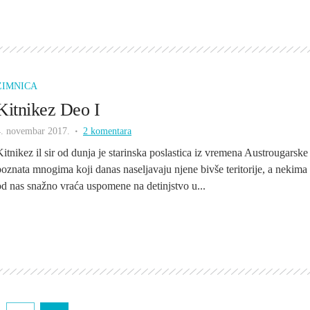
ZIMNICA
Kitnikez Deo I
4. novembar 2017.
2 komentara
Kitnikez il sir od dunja je starinska poslastica iz vremena Austrougarske 
poznata mnogima koji danas naseljavaju njene bivše teritorije, a nekima
od nas snažno vraća uspomene na detinjstvo u...