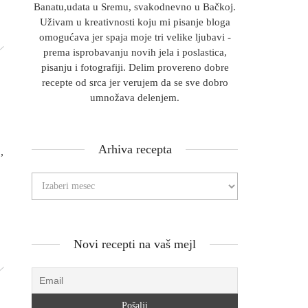
Banatu,udata u Sremu, svakodnevno u Bačkoj.
Uživam u kreativnosti koju mi pisanje bloga
omogućava jer spaja moje tri velike ljubavi -
prema isprobavanju novih jela i poslastica,
pisanju i fotografiji. Delim provereno dobre
recepte od srca jer verujem da se sve dobro
umnožava delenjem.
Arhiva recepta
,
Novi recepti na vaš mejl