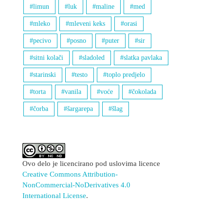
limun
luk
maline
med
mleko
mleveni keks
orasi
pecivo
posno
puter
sir
sitni kolači
sladoled
slatka pavlaka
starinski
testo
toplo predjelo
torta
vanila
voće
čokolada
čorba
šargarepa
šlag
Ovo delo je licencirano pod uslovima licence
Creative Commons Attribution-
NonCommercial-NoDerivatives 4.0
International License
.