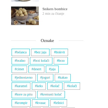
Snikers bombice
2 min za čitanje
Oznake
belanca
bez jaja
biskvit
brašno
brzi kolači
brzo
cimet
desert
jaja
jednostavno
jogurt
kakao
karamel
keks
kolač
kolači
kore za pitu
kremasti kolač
krompir
kvasac
lešnici