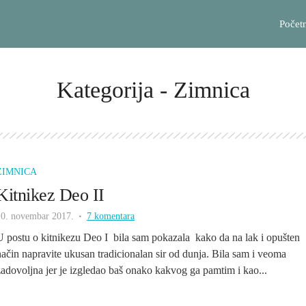
Počet
Kategorija - Zimnica
ZIMNICA
Kitnikez Deo II
10. novembar 2017.
7 komentara
U postu o kitnikezu Deo I bila sam pokazala kako da na lak i opušten
način napravite ukusan tradicionalan sir od dunja. Bila sam i veoma
zadovoljna jer je izgledao baš onako kakvog ga pamtim i kao...