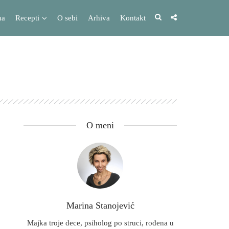
na
Recepti
O sebi
Arhiva
Kontakt
O meni
Marina Stanojević
Majka troje dece, psiholog po struci, rođena u