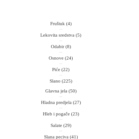
Fruštuk
(4)
Lekovita sredstva
(5)
Odabir
(8)
Osnove
(24)
Piće
(22)
Slano
(225)
Glavna jela
(50)
Hladna predjela
(27)
Hleb i pogače
(23)
Salate
(29)
Slana peciva
(41)