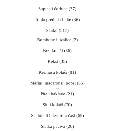
Supice i čorbice
(37)
Topla predjela i pite
(36)
Slatko
(517)
Bombone i lizalice
(2)
Brzi kolači
(86)
Keksi
(35)
Kremasti kolači
(81)
Mafini, macaronsi, popsi
(66)
Pite i baklave
(21)
Sitni kolači
(70)
Sladoledi i deserti u čaši
(65)
Slatka peciva
(20)