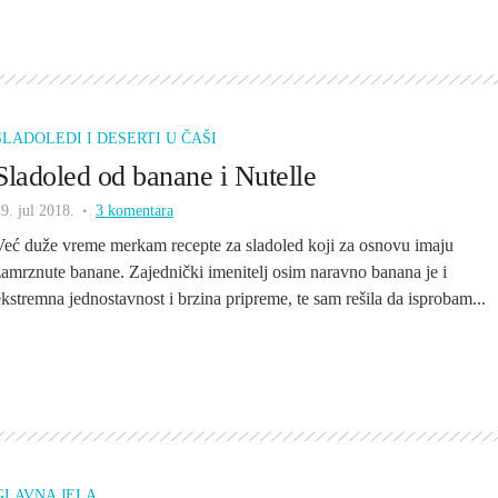
SLADOLEDI I DESERTI U ČAŠI
Sladoled od banane i Nutelle
9. jul 2018.
3 komentara
Već duže vreme merkam recepte za sladoled koji za osnovu imaju
zamrznute banane. Zajednički imenitelj osim naravno banana je i
ekstremna jednostavnost i brzina pripreme, te sam rešila da isprobam...
GLAVNA JELA