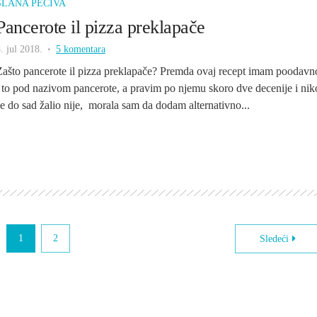
SLANA PECIVA
Pancerote il pizza preklapače
. jul 2018.
5 komentara
Zašto pancerote il pizza preklapače? Premda ovaj recept imam poodavn
i to pod nazivom pancerote, a pravim po njemu skoro dve decenije i nik
se do sad žalio nije, morala sam da dodam alternativno...
1
2
Sledeći