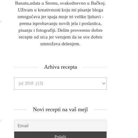
Banatu,udata u Sremu, svakodnevno u Bačkoj.
Uživam u kreativnosti koju mi pisanje bloga
omogućava jer spaja moje tri velike ljubavi -
prema isprobavanju novih jela i poslastica,
pisanju i fotografiji. Delim provereno dobre
recepte od srca jer verujem da se sve dobro
umnožava delenjem.
Arhiva recepta
Novi recepti na vaš mejl