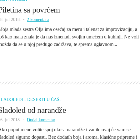
Piletina sa povrćem
8. jul 2018.
2 komentara
Moja mlađa sestra Olja ima osećaj za meru i talenat za improvizaciju, a
još kao mala znala je da nas iznenadi svojim umećem u kuhinji. Ne voli
možda da se u njoj predugo zadržava, te sprema uglavnom...
SLADOLEDI I DESERTI U ČAŠI
Sladoled od narandže
6. jul 2018.
Dodaj komentar
Ako poput mene volite spoj ukusa narandže i vanile ovaj će vam se
sladoled sigurno dopasti. Bez dodatih boja i aroma, klasične pripreme i