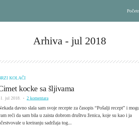
Počet
Arhiva - jul 2018
BRZI KOLAČI
Cimet kocke sa šljivama
1. jul 2018.
2 komentara
Nekada davno slala sam svoje recepte za časopis “Pošalji recept” i mog
vam reći da sam bila u zaista dobrom društvu ženica, koje su kao i ja
učestvovale u kreiranju sadržaja tog...