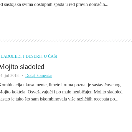
od sastojaka svima dostupnih spada u red pravih domaćih...
SLADOLEDI I DESERTI U ČAŠI
Mojito sladoled
4. jul 2018.
Dodaj komentar
Kombinacija ukusa mente, limete i ruma poznat je sastav čuvenog
Mojito koktela. Osvežavajući i po malo neubičajen Mojito sladoled
nastao je tako što sam iskombinovala više različitih recepata po...