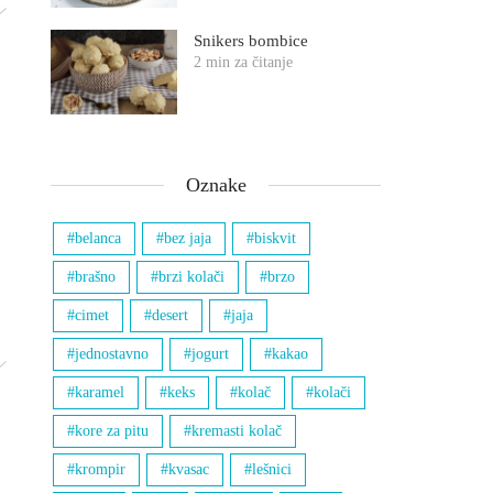
Snikers bombice
2 min za čitanje
Oznake
belanca
bez jaja
biskvit
brašno
brzi kolači
brzo
cimet
desert
jaja
jednostavno
jogurt
kakao
karamel
keks
kolač
kolači
kore za pitu
kremasti kolač
krompir
kvasac
lešnici