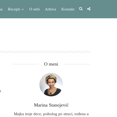
na
Recepti
O sebi
Arhiva
Kontakt
O meni
u
Marina Stanojević
Majka troje dece, psiholog po struci, rođena u