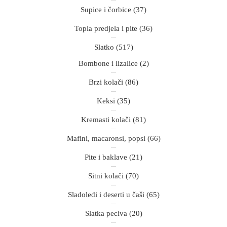
Supice i čorbice
(37)
Topla predjela i pite
(36)
Slatko
(517)
Bombone i lizalice
(2)
Brzi kolači
(86)
Keksi
(35)
Kremasti kolači
(81)
Mafini, macaronsi, popsi
(66)
Pite i baklave
(21)
Sitni kolači
(70)
Sladoledi i deserti u čaši
(65)
Slatka peciva
(20)