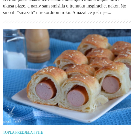
ukusa pizze, a naziv sam smislila u trenutku inspiracije, nakon što
smo ih “smazali” u rekordnom roku. Smazalice još i jer...
TOPLA PREDJELA I PITE