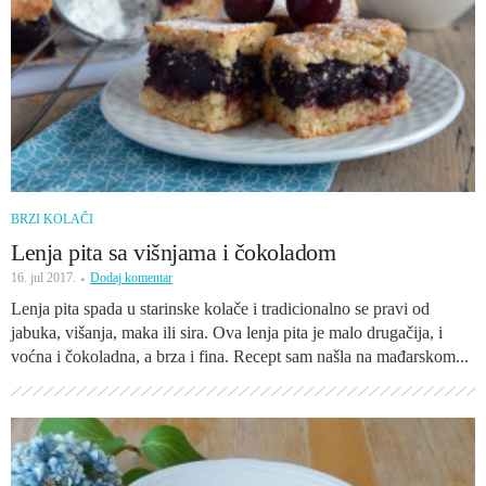
BRZI KOLAČI
Lenja pita sa višnjama i čokoladom
16. jul 2017.
Dodaj komentar
Lenja pita spada u starinske kolače i tradicionalno se pravi od
jabuka, višanja, maka ili sira. Ova lenja pita je malo drugačija, i
voćna i čokoladna, a brza i fina. Recept sam našla na mađarskom...