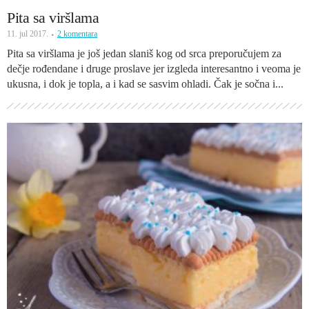
Pita sa viršlama
11. jul 2017.
2 komentara
Pita sa viršlama je još jedan slaniš kog od srca preporučujem za
dečje rođendane i druge proslave jer izgleda interesantno i veoma je
ukusna, i dok je topla, a i kad se sasvim ohladi. Čak je sočna i...