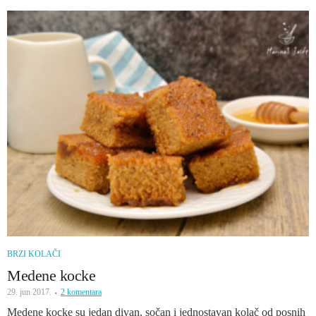
BRZI KOLAČI
Medene kocke
29. jun 2017.
2 komentara
Medene kocke su jedan divan, sočan i jednostavan kolač od posnih