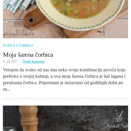
SUPICE I ČORBICE
Moja šarena čorbica
6. jul 2017.
Dodaj komentar
Verujem da svako od nas ima neku svoju kombinaciju povrća koju
preferira u svojoj kuhinji, a ova moja šarena čorbica je baš lagana i
preukusna čorbica. Pripremam je nezavisno od godišnjih doba jer
su...