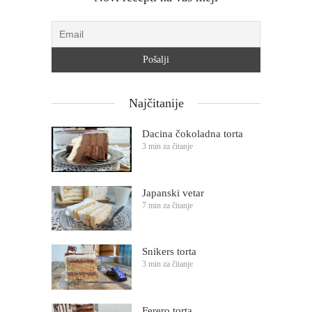
Najčitanije
Dacina čokoladna torta
3 min za čitanje
Japanski vetar
7 min za čitanje
Snikers torta
3 min za čitanje
Ferero torta