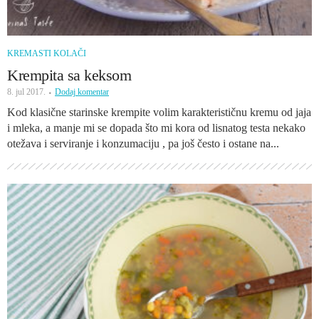
KREMASTI KOLAČI
Krempita sa keksom
8. jul 2017.
Dodaj komentar
Kod klasične starinske krempite volim karakterističnu kremu od jaja
i mleka, a manje mi se dopada što mi kora od lisnatog testa nekako
otežava i serviranje i konzumaciju , pa još često i ostane na...