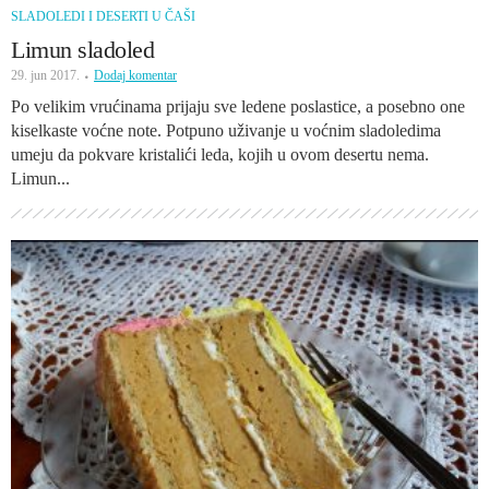
SLADOLEDI I DESERTI U ČAŠI
Limun sladoled
29. jun 2017.
Dodaj komentar
Po velikim vrućinama prijaju sve ledene poslastice, a posebno one
kiselkaste voćne note. Potpuno uživanje u voćnim sladoledima
umeju da pokvare kristalići leda, kojih u ovom desertu nema.
Limun...