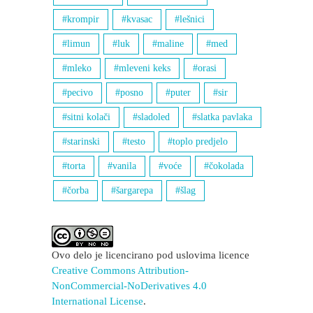
krompir
kvasac
lešnici
limun
luk
maline
med
mleko
mleveni keks
orasi
pecivo
posno
puter
sir
sitni kolači
sladoled
slatka pavlaka
starinski
testo
toplo predjelo
torta
vanila
voće
čokolada
čorba
šargarepa
šlag
Ovo delo je licencirano pod uslovima licence
Creative Commons Attribution-
NonCommercial-NoDerivatives 4.0
International License
.