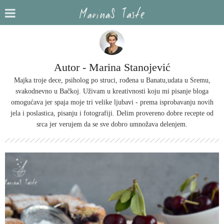
Autor - Marina Stanojević
Majka troje dece, psiholog po struci, rođena u Banatu,udata u Sremu,
svakodnevno u Bačkoj. Uživam u kreativnosti koju mi pisanje bloga
omogućava jer spaja moje tri velike ljubavi - prema isprobavanju novih
jela i poslastica, pisanju i fotografiji. Delim provereno dobre recepte od
srca jer verujem da se sve dobro umnožava delenjem.