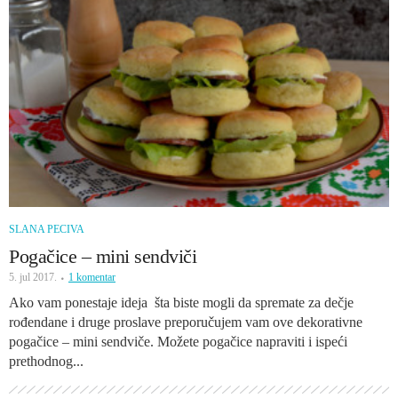
SLANA PECIVA
Pogačice – mini sendviči
5. jul 2017.
1 komentar
Ako vam ponestaje ideja šta biste mogli da spremate za dečje
rođendane i druge proslave preporučujem vam ove dekorativne
pogačice – mini sendviče. Možete pogačice napraviti i ispeći
prethodnog...