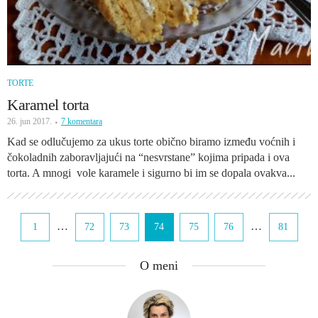
TORTE
Karamel torta
26. jun 2017.
7 komentara
Kad se odlučujemo za ukus torte obično biramo između voćnih i
čokoladnih zaboravljajući na “nesvrstane” kojima pripada i ova
torta. A mnogi vole karamele i sigurno bi im se dopala ovakva...
…
…
1
72
73
74
75
76
81
O meni