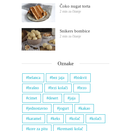
Čoko nugat torta
2 min za čitanje
Snikers bombice
2 min za čitanje
Oznake
belanca
bez jaja
biskvit
brašno
brzi kolači
brzo
cimet
desert
jaja
jednostavno
jogurt
kakao
karamel
keks
kolač
kolači
kore za pitu
kremasti kolač