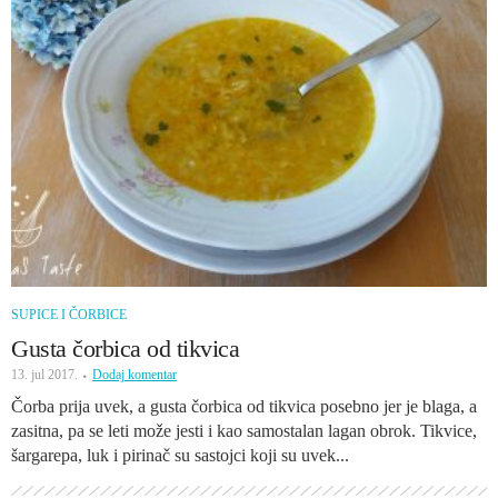
SUPICE I ČORBICE
Gusta čorbica od tikvica
13. jul 2017.
Dodaj komentar
Čorba prija uvek, a gusta čorbica od tikvica posebno jer je blaga, a
zasitna, pa se leti može jesti i kao samostalan lagan obrok. Tikvice,
šargarepa, luk i pirinač su sastojci koji su uvek...