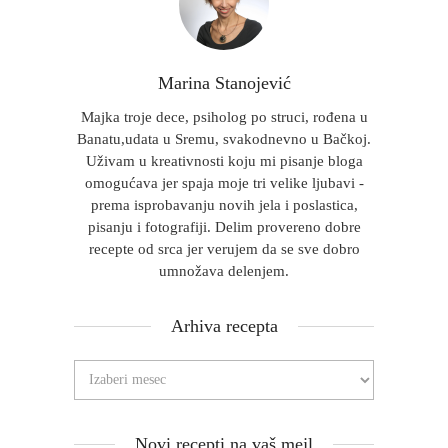
Marina Stanojević
Majka troje dece, psiholog po struci, rođena u
Banatu,udata u Sremu, svakodnevno u Bačkoj.
Uživam u kreativnosti koju mi pisanje bloga
omogućava jer spaja moje tri velike ljubavi -
prema isprobavanju novih jela i poslastica,
pisanju i fotografiji. Delim provereno dobre
recepte od srca jer verujem da se sve dobro
umnožava delenjem.
Arhiva recepta
Novi recepti na vaš mejl