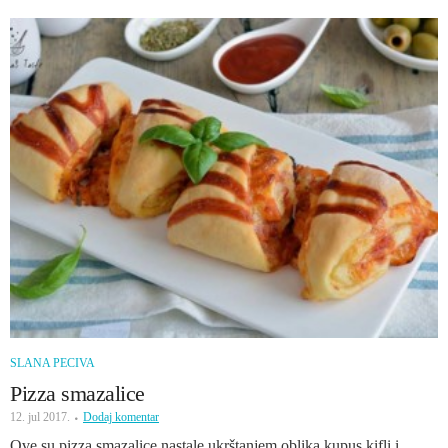
SLANA PECIVA
Pizza smazalice
12. jul 2017.
Dodaj komentar
Ove su pizza smazalice nastale ukrštanjem oblika kupus kifli i