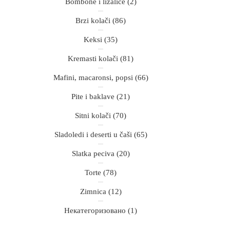
Bombone i lizalice
(2)
Brzi kolači
(86)
Keksi
(35)
Kremasti kolači
(81)
Mafini, macaronsi, popsi
(66)
Pite i baklave
(21)
Sitni kolači
(70)
Sladoledi i deserti u čaši
(65)
Slatka peciva
(20)
Torte
(78)
Zimnica
(12)
Некатегоризовано
(1)