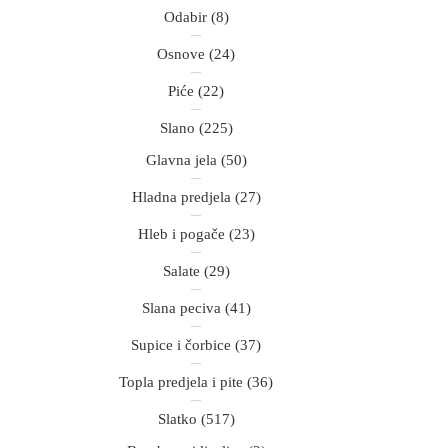
Odabir
(8)
Osnove
(24)
Piće
(22)
Slano
(225)
Glavna jela
(50)
Hladna predjela
(27)
Hleb i pogače
(23)
Salate
(29)
Slana peciva
(41)
Supice i čorbice
(37)
Topla predjela i pite
(36)
Slatko
(517)