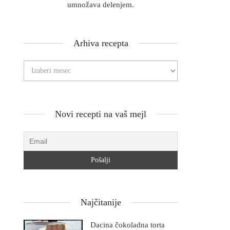
umnožava delenjem.
Arhiva recepta
Novi recepti na vaš mejl
Najčitanije
Dacina čokoladna torta