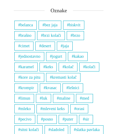
Oznake
belanca
bez jaja
biskvit
brašno
brzi kolači
brzo
cimet
desert
jaja
jednostavno
jogurt
kakao
karamel
keks
kolač
kolači
kore za pitu
kremasti kolač
krompir
kvasac
lešnici
limun
luk
maline
med
mleko
mleveni keks
orasi
pecivo
posno
puter
sir
sitni kolači
sladoled
slatka pavlaka