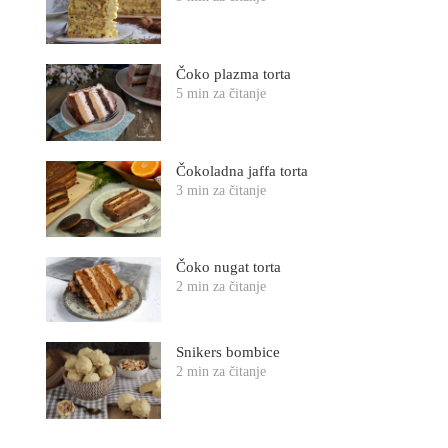
Čoko plazma torta
5 min za čitanje
Čokoladna jaffa torta
3 min za čitanje
Čoko nugat torta
2 min za čitanje
Snikers bombice
2 min za čitanje