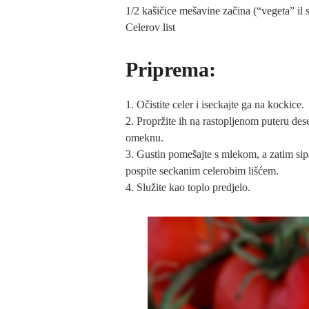
1/2 kašičice mešavine začina (“vegeta” il s
Celerov list
Priprema:
1. Očistite celer i iseckajte ga na kockice.
2. Propržite ih na rastopljenom puteru des
omeknu.
3. Gustin pomešajte s mlekom, a zatim sipa
pospite seckanim celerobim lišćem.
4. Služite kao toplo predjelo.