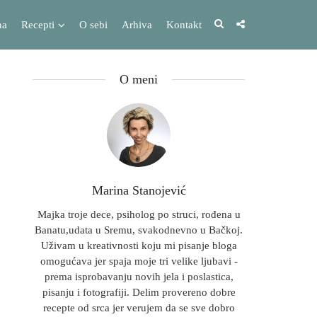
na
Recepti
O sebi
Arhiva
Kontakt
O meni
Marina Stanojević
Majka troje dece, psiholog po struci, rođena u
Banatu,udata u Sremu, svakodnevno u Bačkoj.
Uživam u kreativnosti koju mi pisanje bloga
omogućava jer spaja moje tri velike ljubavi -
prema isprobavanju novih jela i poslastica,
pisanju i fotografiji. Delim provereno dobre
recepte od srca jer verujem da se sve dobro