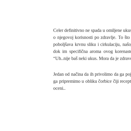
Celer definitivno ne spada u omiljene uku
o njegovoj korisnosti po zdravlje. To što
poboljšava krvnu sliku i cirkulaciju, našo
dok im specifična aroma ovog korenasto
“Uh..nije baš neki ukus. Mora da je zdrav
Jedan od načina da ih privolimo da ga po
ga pripremimo u obliku čorbice čiji recep
oceni..