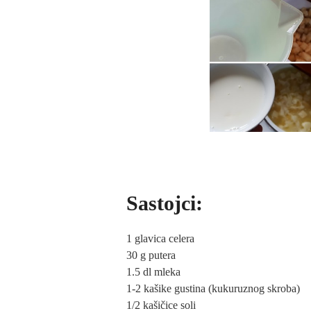
Sastojci:
1 glavica celera
30 g putera
1.5 dl mleka
1-2 kašike gustina (kukuruznog skroba)
1/2 kašičice soli