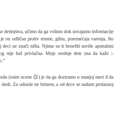
se detinjstva, učimo da ga volimo dok usvajamo informacije
 je on odličan protiv reume, gihta, poremećaja varenja, što
j deci ne znači ništa. Njima su ti benefiti suviše apstraktni
g nije baš privlačna. Moje srednje dete zna da kaže :-
o.”
jedu (osim ucene 😉) je da ga doziramo u manjoj meri il da
t sledi. Za odrasle ne brinem, a od dece se nadam prolaznoj