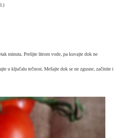
l.)
etak minuta. Prelijte litrom vode, pa kuvajte dok ne
jte u ključalu tečnost. Mešajte dok se ne zgusne, začinite i