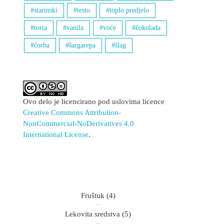
starinski
testo
toplo predjelo
torta
vanila
voće
čokolada
čorba
šargarepa
šlag
Ovo delo je licencirano pod uslovima licence
Creative Commons Attribution-
NonCommercial-NoDerivatives 4.0
International License
.
Fruštuk
(4)
Lekovita sredstva
(5)