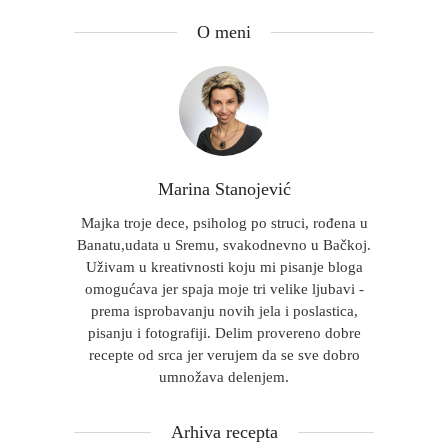
O meni
Marina Stanojević
Majka troje dece, psiholog po struci, rođena u
Banatu,udata u Sremu, svakodnevno u Bačkoj.
Uživam u kreativnosti koju mi pisanje bloga
omogućava jer spaja moje tri velike ljubavi -
prema isprobavanju novih jela i poslastica,
pisanju i fotografiji. Delim provereno dobre
recepte od srca jer verujem da se sve dobro
umnožava delenjem.
Arhiva recepta