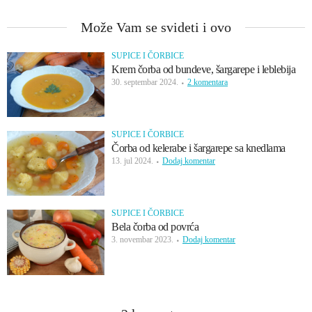
Može Vam se svideti i ovo
SUPICE I ČORBICE
Krem čorba od bundeve, šargarepe i leblebija
30. septembar 2024.
2 komentara
SUPICE I ČORBICE
Čorba od kelerabe i šargarepe sa knedlama
13. jul 2024.
Dodaj komentar
SUPICE I ČORBICE
Bela čorba od povrća
3. novembar 2023.
Dodaj komentar