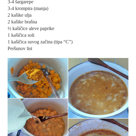
3-4 šargarepe
3-4 krompira (manja)
2 kašike ulja
2 kašike brašna
½ kašičice aleve paprike
1 kašičica soli
1 kašičica suvog začina (tipa “C”)
Peršunov list