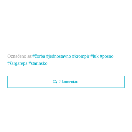
Označeno sa:
čorba
jednostavno
krompir
luk
posno
šargarepa
starinsko
2 komentara