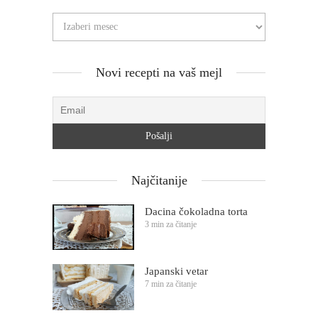
Novi recepti na vaš mejl
Najčitanije
Dacina čokoladna torta
3 min za čitanje
Japanski vetar
7 min za čitanje