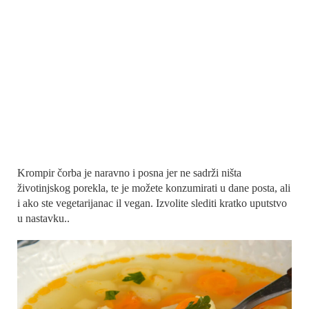
Krompir čorba je naravno i posna jer ne sadrži ništa
životinjskog porekla, te je možete konzumirati u dane posta, ali
i ako ste vegetarijanac il vegan. Izvolite slediti kratko uputstvo
u nastavku..