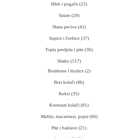
Hleb i pogače
(23)
Salate
(29)
Slana peciva
(41)
Supice i čorbice
(37)
Topla predjela i pite
(36)
Slatko
(517)
Bombone i lizalice
(2)
Brzi kolači
(86)
Keksi
(35)
Kremasti kolači
(81)
Mafini, macaronsi, popsi
(66)
Pite i baklave
(21)