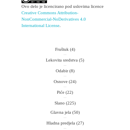
Ovo delo je licencirano pod uslovima licence
Creative Commons Attribution-
NonCommercial-NoDerivatives 4.0
International License
.
Fruštuk
(4)
Lekovita sredstva
(5)
Odabir
(8)
Osnove
(24)
Piće
(22)
Slano
(225)
Glavna jela
(50)
Hladna predjela
(27)