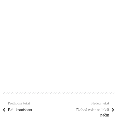
Prethodni tekst
Sledeći tekst
Beli komisbrot
Doboš rolat na lakši
način