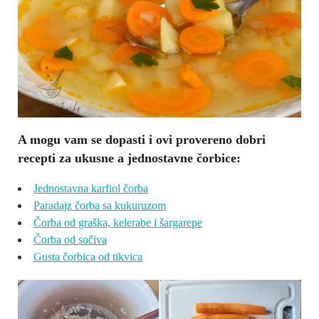
A mogu vam se dopasti i ovi provereno dobri
recepti za ukusne a jednostavne čorbice:
Jednostavna karfiol čorba
Paradajz čorba sa kukuruzom
Čorba od graška, kelerabe i šargarepe
Čorba od sočiva
Gusta čorbica od tikvica