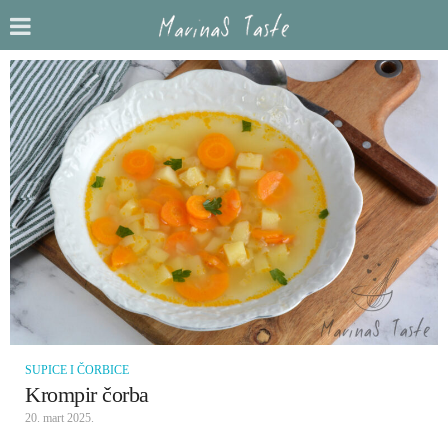
SUPICE I ČORBICE
Krompir čorba
20. mart 2025.