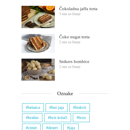
Čokoladna jaffa torta
3 min za čitanje
Čoko nugat torta
2 min za čitanje
Snikers bombice
2 min za čitanje
Oznake
belanca
bez jaja
biskvit
brašno
brzi kolači
brzo
cimet
desert
jaja