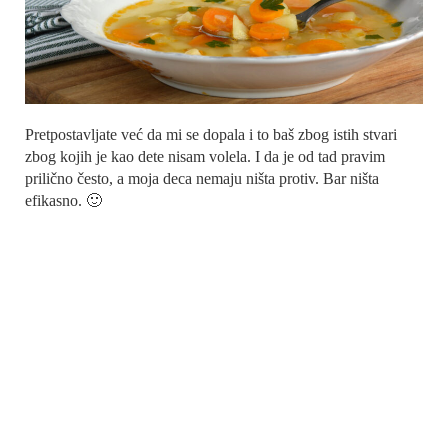
Pretpostavljate već da mi se dopala i to baš zbog istih stvari
zbog kojih je kao dete nisam volela. I da je od tad pravim
prilično često, a moja deca nemaju ništa protiv. Bar ništa
efikasno. 🙂