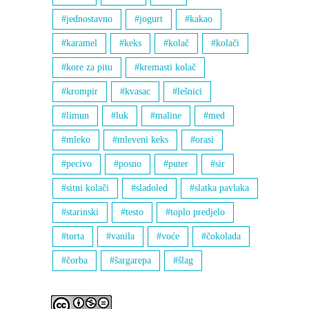
jednostavno
jogurt
kakao
karamel
keks
kolač
kolači
kore za pitu
kremasti kolač
krompir
kvasac
lešnici
limun
luk
maline
med
mleko
mleveni keks
orasi
pecivo
posno
puter
sir
sitni kolači
sladoled
slatka pavlaka
starinski
testo
toplo predjelo
torta
vanila
voće
čokolada
čorba
šargarepa
šlag