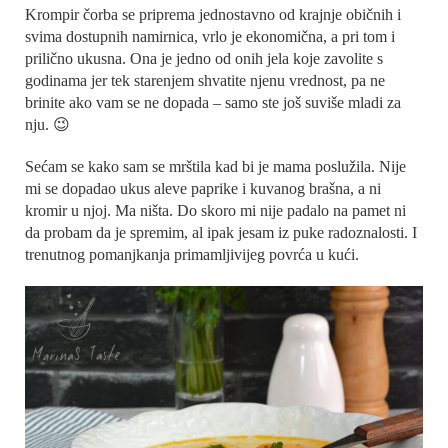
Krompir čorba se priprema jednostavno od krajnje običnih i
svima dostupnih namirnica, vrlo je ekonomična, a pri tom i
prilično ukusna. Ona je jedno od onih jela koje zavolite s
godinama jer tek starenjem shvatite njenu vrednost, pa ne
brinite ako vam se ne dopada – samo ste još suviše mladi za
nju. 😉
Sećam se kako sam se mrštila kad bi je mama poslužila. Nije
mi se dopadao ukus aleve paprike i kuvanog brašna, a ni
kromir u njoj. Ma ništa. Do skoro mi nije padalo na pamet ni
da probam da je spremim, al ipak jesam iz puke radoznalosti. I
trenutnog pomanjkanja primamljivijeg povrća u kući.