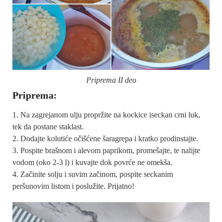
Priprema II deo
Priprema:
Na zagrejanom ulju propržite na kockice iseckan crni luk,
tek da postane staklast.
Dodajte kolutiće očišćene šaragrepa i kratko prodinstajte.
Pospite brašnom i alevom paprikom, promešajte, te nalijte
vodom (oko 2-3 l) i kuvajte dok povrće ne omekša.
Začinite solju i suvim začinom, pospite seckanim
peršunovim listom i poslužite. Prijatno!