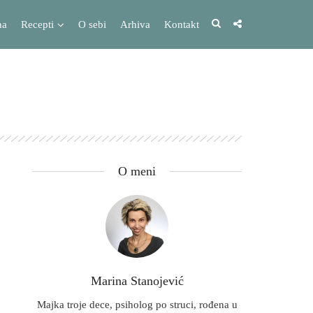
na
Recepti
O sebi
Arhiva
Kontakt
O meni
Marina Stanojević
Majka troje dece, psiholog po struci, rođena u