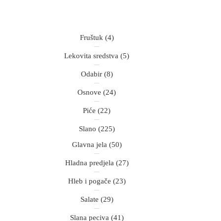
Fruštuk
(4)
Lekovita sredstva
(5)
Odabir
(8)
Osnove
(24)
Piće
(22)
Slano
(225)
Glavna jela
(50)
Hladna predjela
(27)
Hleb i pogače
(23)
Salate
(29)
Slana peciva
(41)