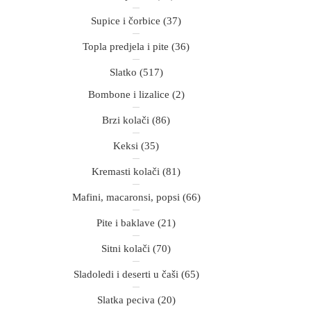
Supice i čorbice
(37)
Topla predjela i pite
(36)
Slatko
(517)
Bombone i lizalice
(2)
Brzi kolači
(86)
Keksi
(35)
Kremasti kolači
(81)
Mafini, macaronsi, popsi
(66)
Pite i baklave
(21)
Sitni kolači
(70)
Sladoledi i deserti u čaši
(65)
Slatka peciva
(20)