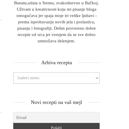
Banatu,udata u Sremu, svakodnevno u Bačkoj.
Uživam u kreativnosti koju mi pisanje bloga
omogućava jer spaja moje tri velike ljubavi -
prema isprobavanju novih jela i poslastica,
pisanju i fotografiji. Delim provereno dobre
recepte od srca jer verujem da se sve dobro
umnožava delenjem.
Arhiva recepta
Novi recepti na vaš mejl