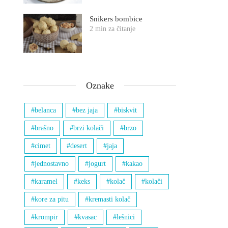
Snikers bombice
2 min za čitanje
Oznake
belanca
bez jaja
biskvit
brašno
brzi kolači
brzo
cimet
desert
jaja
jednostavno
jogurt
kakao
karamel
keks
kolač
kolači
kore za pitu
kremasti kolač
krompir
kvasac
lešnici