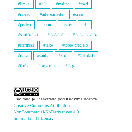
limun
luk
maline
med
mleko
mleveni keks
orasi
pecivo
posno
puter
sir
sitni kolači
sladoled
slatka pavlaka
starinski
testo
toplo predjelo
torta
vanila
voće
čokolada
čorba
šargarepa
šlag
Ovo delo je licencirano pod uslovima licence
Creative Commons Attribution-
NonCommercial-NoDerivatives 4.0
International License
.