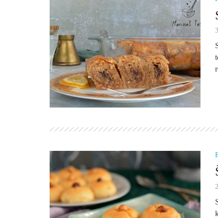
3
2
k