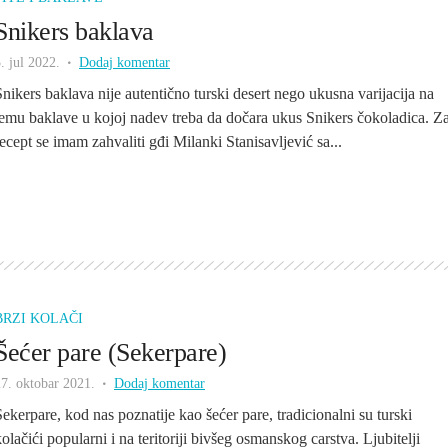
Snikers baklava
. jul 2022.
Dodaj komentar
Snikers baklava nije autentično turski desert nego ukusna varijacija na
temu baklave u kojoj nadev treba da dočara ukus Snikers čokoladica. Z
recept se imam zahvaliti gđi Milanki Stanisavljević sa...
BRZI KOLAČI
Šećer pare (Sekerpare)
7. oktobar 2021.
Dodaj komentar
Sekerpare, kod nas poznatije kao šećer pare, tradicionalni su turski
olačići popularni i na teritoriji bivšeg osmanskog carstva. Ljubitelji