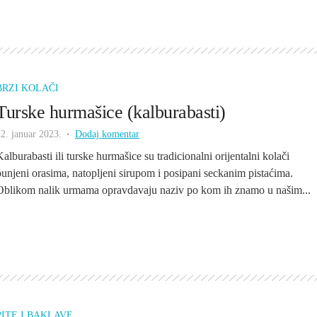
BRZI KOLAČI
Turske hurmašice (kalburabasti)
2. januar 2023.
Dodaj komentar
Kalburabasti ili turske hurmašice su tradicionalni orijentalni kolači
punjeni orasima, natopljeni sirupom i posipani seckanim pistaćima.
Oblikom nalik urmama opravdavaju naziv po kom ih znamo u našim...
PITE I BAKLAVE