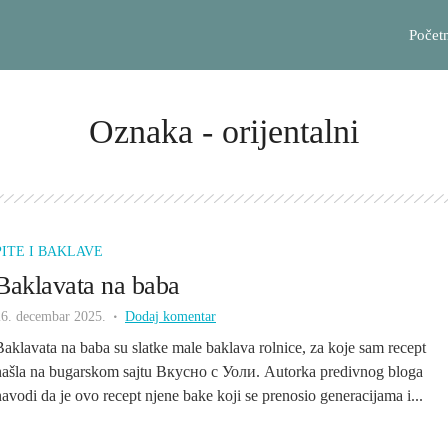
Počet
Oznaka - orijentalni
PITE I BAKLAVE
Baklavata na baba
26. decembar 2025.
Dodaj komentar
Baklavata na baba su slatke male baklava rolnice, za koje sam recept
našla na bugarskom sajtu Вкусно с Уоли. Autorka predivnog bloga
navodi da je ovo recept njene bake koji se prenosio generacijama i...