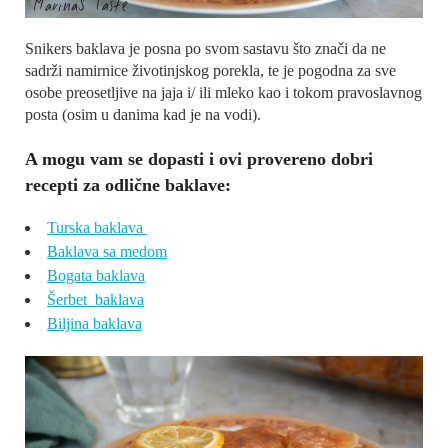
Snikers baklava je posna po svom sastavu što znači da ne
sadrži namirnice životinjskog porekla, te je pogodna za sve
osobe preosetljive na jaja i/ ili mleko kao i tokom pravoslavnog
posta (osim u danima kad je na vodi).
A mogu vam se dopasti i ovi provereno dobri
recepti za odlične baklave:
Turska baklava
Baklava sa medom
Bogata baklava
Šerbet baklava
Biljina baklava