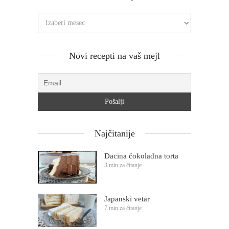
Novi recepti na vaš mejl
Najčitanije
Dacina čokoladna torta
3 min za čitanje
Japanski vetar
7 min za čitanje