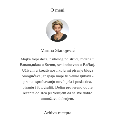
O meni
Marina Stanojević
Majka troje dece, psiholog po struci, rođena u
Banatu,udata u Sremu, svakodnevno u Bačkoj.
Uživam u kreativnosti koju mi pisanje bloga
omogućava jer spaja moje tri velike ljubavi -
prema isprobavanju novih jela i poslastica,
pisanju i fotografiji. Delim provereno dobre
recepte od srca jer verujem da se sve dobro
umnožava delenjem.
Arhiva recepta