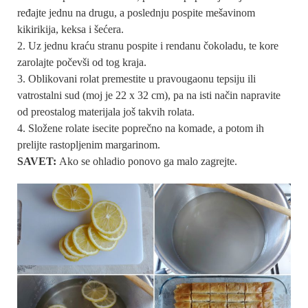
ređajte jednu na drugu, a poslednju pospite mešavinom
kikirikija, keksa i šećera.
Uz jednu kraću stranu pospite i rendanu čokoladu, te kore
zarolajte počevši od tog kraja.
Oblikovani rolat premestite u pravougaonu tepsiju ili
vatrostalni sud (moj je 22 x 32 cm), pa na isti način napravite
od preostalog materijala još takvih rolata.
Složene rolate isecite poprečno na komade, a potom ih
prelijte rastopljenim margarinom.
SAVET:
Ako se ohladio ponovo ga malo zagrejte.