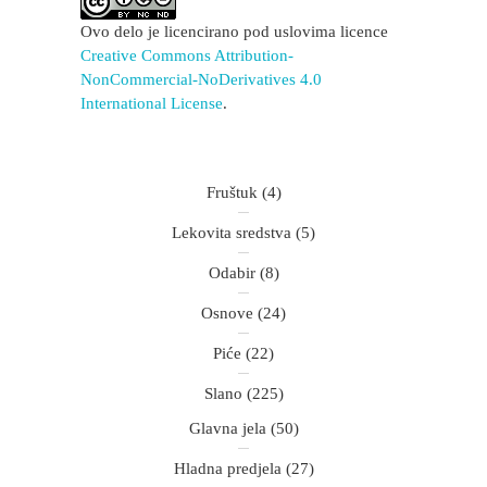
Ovo delo je licencirano pod uslovima licence
Creative Commons Attribution-
NonCommercial-NoDerivatives 4.0
International License
.
Fruštuk
(4)
Lekovita sredstva
(5)
Odabir
(8)
Osnove
(24)
Piće
(22)
Slano
(225)
Glavna jela
(50)
Hladna predjela
(27)