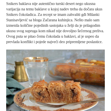
Snikers baklava nije autentično turski desert nego ukusna
varijacija na temu baklave u kojoj nadev treba da dočara ukus
Snikers čokoladica. Za recept se imam zahvaliti gđi Milanki
Stanisavljević sa bloga Začarana kuhinjica. Nešto malo sam
izmenila količine pojedinih sastojaka u želji da je prilagodim
ukusu svog supruga kom nikad nije dovoljno šećernog preliva.
Ovog puta se pitao čemu čokolada u baklavi, al je uspeo da
prevlada konflikt i pojede najveći deo pripremljene poslastice.