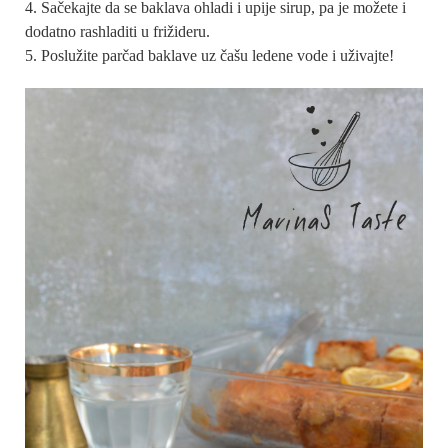
Sačekajte da se baklava ohladi i upije sirup, pa je možete i
dodatno rashladiti u frižideru.
Poslužite parčad baklave uz čašu ledene vode i uživajte!