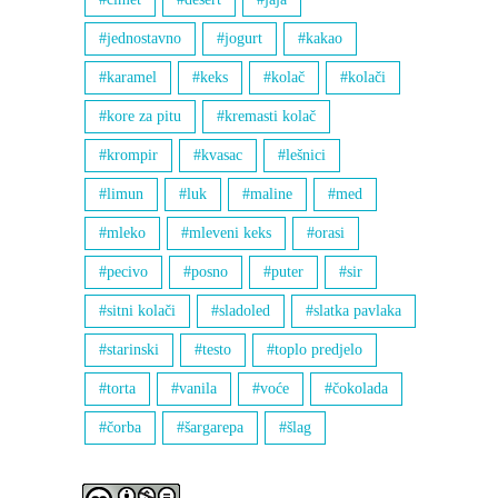
jednostavno
jogurt
kakao
karamel
keks
kolač
kolači
kore za pitu
kremasti kolač
krompir
kvasac
lešnici
limun
luk
maline
med
mleko
mleveni keks
orasi
pecivo
posno
puter
sir
sitni kolači
sladoled
slatka pavlaka
starinski
testo
toplo predjelo
torta
vanila
voće
čokolada
čorba
šargarepa
šlag