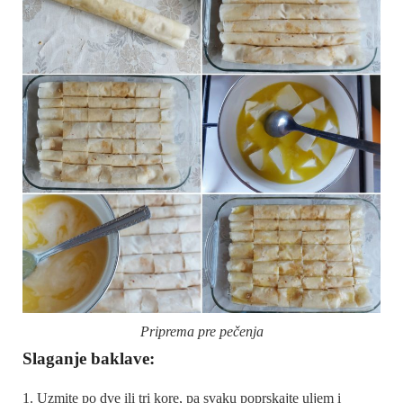
Priprema pre pečenja
Slaganje baklave:
Uzmite po dve ili tri kore, pa svaku poprskajte uljem i