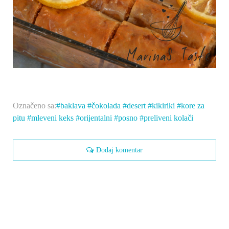
Označeno sa:
baklava
čokolada
desert
kikiriki
kore za
pitu
mleveni keks
orijentalni
posno
preliveni kolači
Dodaj komentar