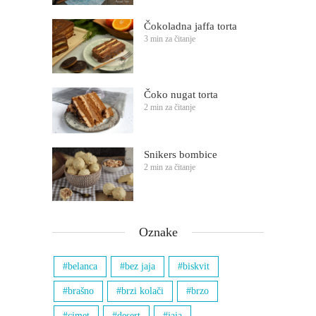
Čokoladna jaffa torta
3 min za čitanje
Čoko nugat torta
2 min za čitanje
Snikers bombice
2 min za čitanje
Oznake
belanca
bez jaja
biskvit
brašno
brzi kolači
brzo
cimet
desert
jaja