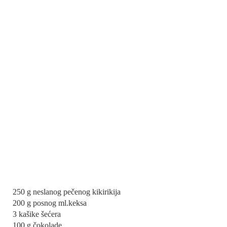
250 g neslanog pečenog kikirikija
200 g posnog ml.keksa
3 kašike šećera
100 g čokolade