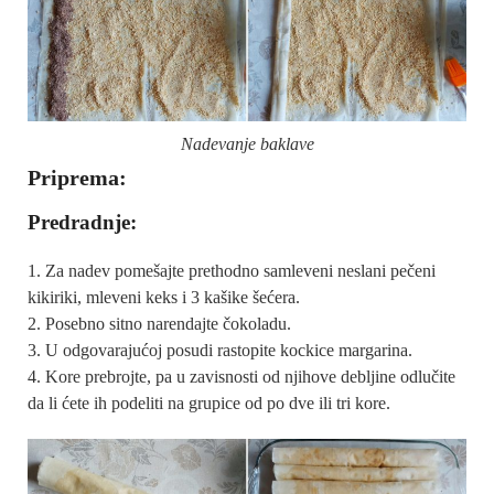
Nadevanje baklave
Priprema:
Predradnje:
Za nadev pomešajte prethodno samleveni neslani pečeni
kikiriki, mleveni keks i 3 kašike šećera.
Posebno sitno narendajte čokoladu.
U odgovarajućoj posudi rastopite kockice margarina.
Kore prebrojte, pa u zavisnosti od njihove debljine odlučite
da li ćete ih podeliti na grupice od po dve ili tri kore.