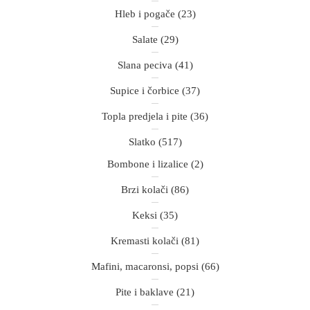
Hleb i pogače
(23)
Salate
(29)
Slana peciva
(41)
Supice i čorbice
(37)
Topla predjela i pite
(36)
Slatko
(517)
Bombone i lizalice
(2)
Brzi kolači
(86)
Keksi
(35)
Kremasti kolači
(81)
Mafini, macaronsi, popsi
(66)
Pite i baklave
(21)