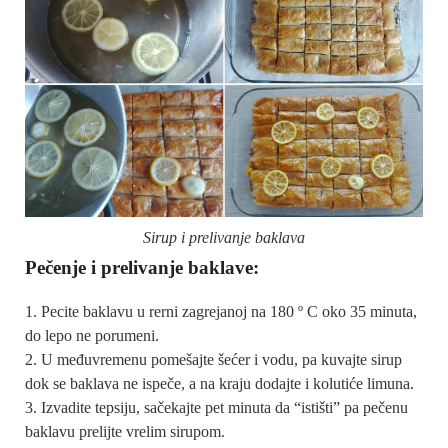
Sirup i prelivanje baklava
Pečenje i prelivanje baklave:
Pecite baklavu u rerni zagrejanoj na 180 º C oko 35 minuta,
do lepo ne porumeni.
U međuvremenu pomešajte šećer i vodu, pa kuvajte sirup
dok se baklava ne ispeče, a na kraju dodajte i kolutiće limuna.
Izvadite tepsiju, sačekajte pet minuta da “istišti” pa pečenu
baklavu prelijte vrelim sirupom.