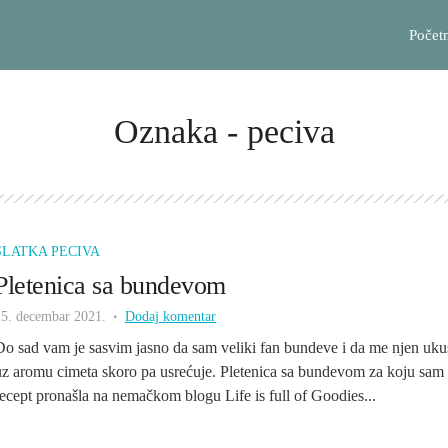
Počet
Oznaka - peciva
SLATKA PECIVA
Pletenica sa bundevom
25. decembar 2021.
Dodaj komentar
Do sad vam je sasvim jasno da sam veliki fan bundeve i da me njen uku
uz aromu cimeta skoro pa usrećuje. Pletenica sa bundevom za koju sam
recept pronašla na nemačkom blogu Life is full of Goodies...