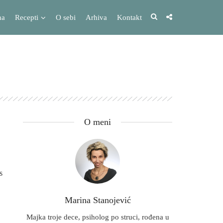
na
Recepti
O sebi
Arhiva
Kontakt
O meni
s
Marina Stanojević
Majka troje dece, psiholog po struci, rođena u