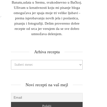
Banatu,udata u Sremu, svakodnevno u Bačkoj.
Uživam u kreativnosti koju mi pisanje bloga
omogućava jer spaja moje tri velike ljubavi -
prema isprobavanju novih jela i poslastica,
pisanju i fotografiji. Delim provereno dobre
recepte od srca jer verujem da se sve dobro
umnožava delenjem.
Arhiva recepta
Novi recepti na vaš mejl