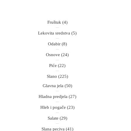
Fruštuk
(4)
Lekovita sredstva
(5)
Odabir
(8)
Osnove
(24)
Piće
(22)
Slano
(225)
Glavna jela
(50)
Hladna predjela
(27)
Hleb i pogače
(23)
Salate
(29)
Slana peciva
(41)