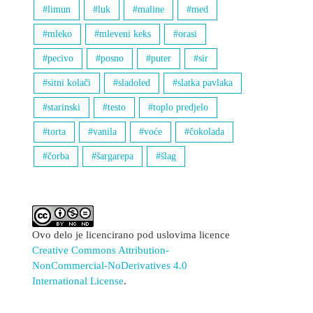
limun
luk
maline
med
mleko
mleveni keks
orasi
pecivo
posno
puter
sir
sitni kolači
sladoled
slatka pavlaka
starinski
testo
toplo predjelo
torta
vanila
voće
čokolada
čorba
šargarepa
šlag
Ovo delo je licencirano pod uslovima licence
Creative Commons Attribution-
NonCommercial-NoDerivatives 4.0
International License
.