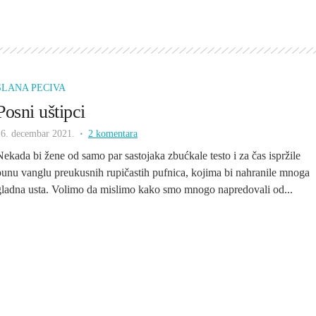
SLANA PECIVA
Posni uštipci
16. decembar 2021.
2 komentara
Nekada bi žene od samo par sastojaka zbućkale testo i za čas ispržile
punu vanglu preukusnih rupičastih pufnica, kojima bi nahranile mnoga
gladna usta. Volimo da mislimo kako smo mnogo napredovali od...