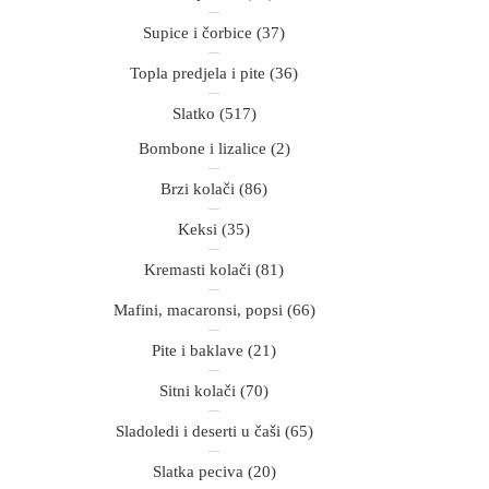
Supice i čorbice
(37)
Topla predjela i pite
(36)
Slatko
(517)
Bombone i lizalice
(2)
Brzi kolači
(86)
Keksi
(35)
Kremasti kolači
(81)
Mafini, macaronsi, popsi
(66)
Pite i baklave
(21)
Sitni kolači
(70)
Sladoledi i deserti u čaši
(65)
Slatka peciva
(20)