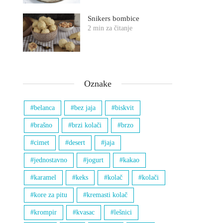
Snikers bombice
2 min za čitanje
Oznake
belanca
bez jaja
biskvit
brašno
brzi kolači
brzo
cimet
desert
jaja
jednostavno
jogurt
kakao
karamel
keks
kolač
kolači
kore za pitu
kremasti kolač
krompir
kvasac
lešnici