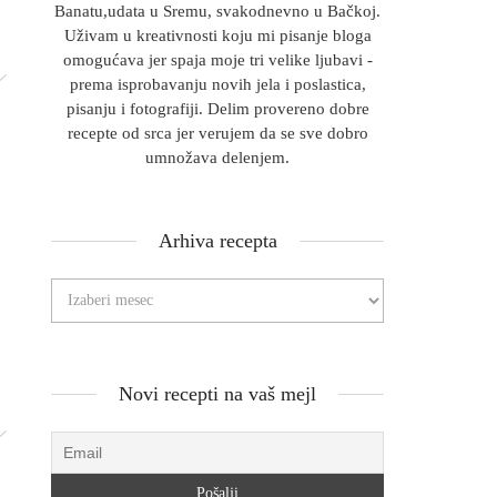
Banatu,udata u Sremu, svakodnevno u Bačkoj.
Uživam u kreativnosti koju mi pisanje bloga
omogućava jer spaja moje tri velike ljubavi -
prema isprobavanju novih jela i poslastica,
pisanju i fotografiji. Delim provereno dobre
recepte od srca jer verujem da se sve dobro
umnožava delenjem.
Arhiva recepta
Novi recepti na vaš mejl