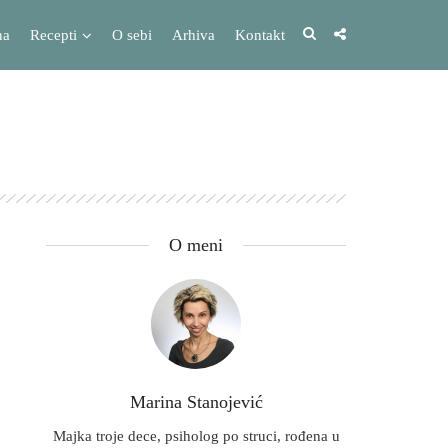
na
Recepti
O sebi
Arhiva
Kontakt
O meni
Marina Stanojević
Majka troje dece, psiholog po struci, rođena u