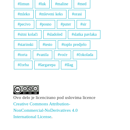
limun
luk
maline
med
mleko
mleveni keks
orasi
pecivo
posno
puter
sir
sitni kolači
sladoled
slatka pavlaka
starinski
testo
toplo predjelo
torta
vanila
voće
čokolada
čorba
šargarepa
šlag
Ovo delo je licencirano pod uslovima licence
Creative Commons Attribution-
NonCommercial-NoDerivatives 4.0
International License
.