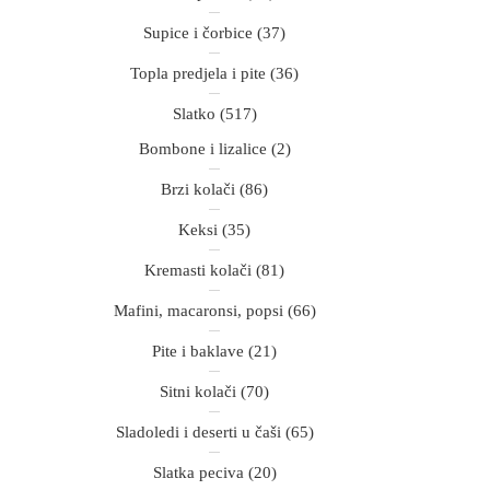
Supice i čorbice
(37)
Topla predjela i pite
(36)
Slatko
(517)
Bombone i lizalice
(2)
Brzi kolači
(86)
Keksi
(35)
Kremasti kolači
(81)
Mafini, macaronsi, popsi
(66)
Pite i baklave
(21)
Sitni kolači
(70)
Sladoledi i deserti u čaši
(65)
Slatka peciva
(20)