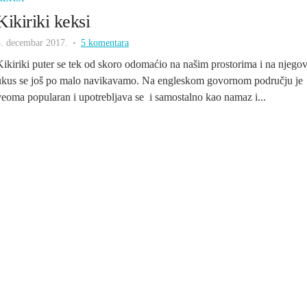
Kikiriki keksi
3. decembar 2017.
5 komentara
Kikiriki puter se tek od skoro odomaćio na našim prostorima i na njego
ukus se još po malo navikavamo. Na engleskom govornom području je
veoma popularan i upotrebljava se i samostalno kao namaz i...