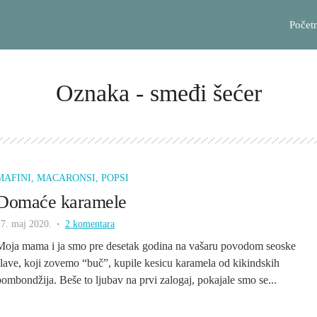
Počet
Oznaka - smeđi šećer
MAFINI, MACARONSI, POPSI
Domaće karamele
17. maj 2020.
2 komentara
Moja mama i ja smo pre desetak godina na vašaru povodom seoske
slave, koji zovemo “buč”, kupile kesicu karamela od kikindskih
bombondžija. Beše to ljubav na prvi zalogaj, pokajale smo se...