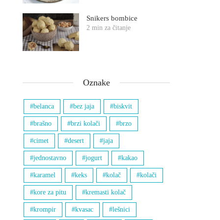
Snikers bombice
2 min za čitanje
Oznake
belanca
bez jaja
biskvit
brašno
brzi kolači
brzo
cimet
desert
jaja
jednostavno
jogurt
kakao
karamel
keks
kolač
kolači
kore za pitu
kremasti kolač
krompir
kvasac
lešnici