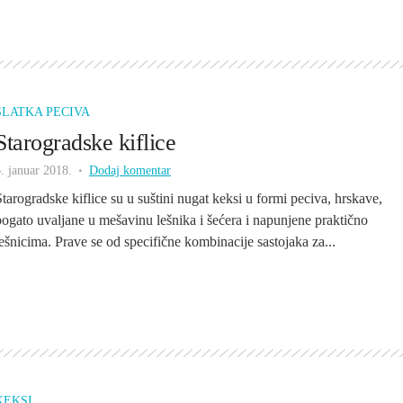
SLATKA PECIVA
Starogradske kiflice
. januar 2018.
Dodaj komentar
Starogradske kiflice su u suštini nugat keksi u formi peciva, hrskave,
bogato uvaljane u mešavinu lešnika i šećera i napunjene praktično
lešnicima. Prave se od specifične kombinacije sastojaka za...
KEKSI