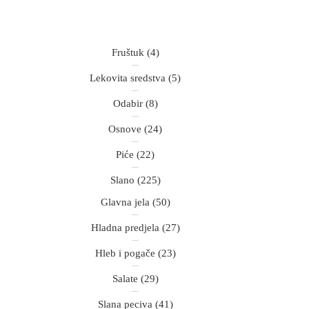
Fruštuk
(4)
Lekovita sredstva
(5)
Odabir
(8)
Osnove
(24)
Piće
(22)
Slano
(225)
Glavna jela
(50)
Hladna predjela
(27)
Hleb i pogače
(23)
Salate
(29)
Slana peciva
(41)