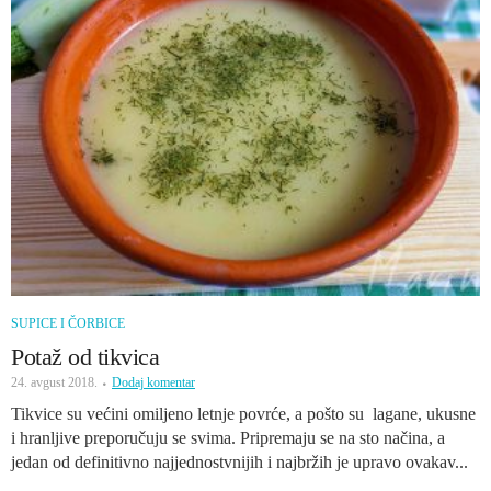
SUPICE I ČORBICE
Potaž od tikvica
24. avgust 2018.
Dodaj komentar
Tikvice su većini omiljeno letnje povrće, a pošto su lagane, ukusne
i hranljive preporučuju se svima. Pripremaju se na sto načina, a
jedan od definitivno najjednostvnijih i najbržih je upravo ovakav...