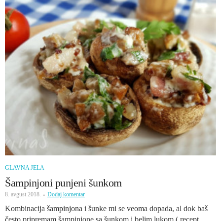
GLAVNA JELA
Šampinjoni punjeni šunkom
8. avgust 2018.
Dodaj komentar
Kombinacija šampinjona i šunke mi se veoma dopada, al dok baš
često pripremam šampinjone sa šunkom i belim lukom ( recept