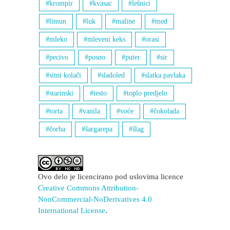
krompir
kvasac
lešnici
limun
luk
maline
med
mleko
mleveni keks
orasi
pecivo
posno
puter
sir
sitni kolači
sladoled
slatka pavlaka
starinski
testo
toplo predjelo
torta
vanila
voće
čokolada
čorba
šargarepa
šlag
Ovo delo je licencirano pod uslovima licence
Creative Commons Attribution-
NonCommercial-NoDerivatives 4.0
International License
.