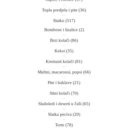
Topla predjela i pite
(36)
Slatko
(517)
Bombone i lizalice
(2)
Brzi kolači
(86)
Keksi
(35)
Kremasti kolači
(81)
Mafini, macaronsi, popsi
(66)
Pite i baklave
(21)
Sitni kolači
(70)
Sladoledi i deserti u čaši
(65)
Slatka peciva
(20)
Torte
(78)