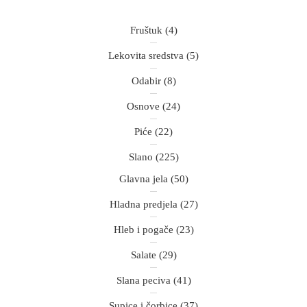
Fruštuk
(4)
Lekovita sredstva
(5)
Odabir
(8)
Osnove
(24)
Piće
(22)
Slano
(225)
Glavna jela
(50)
Hladna predjela
(27)
Hleb i pogače
(23)
Salate
(29)
Slana peciva
(41)
Supice i čorbice
(37)