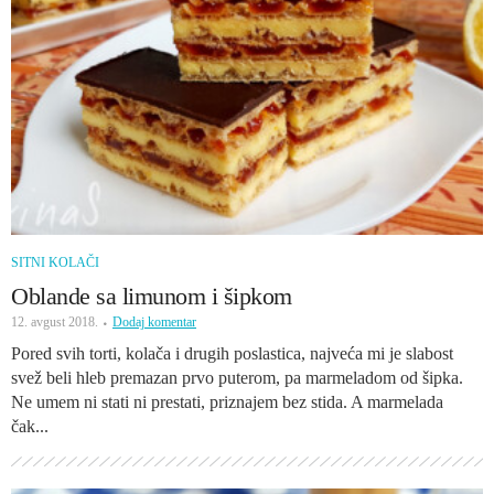
SITNI KOLAČI
Oblande sa limunom i šipkom
12. avgust 2018.
Dodaj komentar
Pored svih torti, kolača i drugih poslastica, najveća mi je slabost
svež beli hleb premazan prvo puterom, pa marmeladom od šipka.
Ne umem ni stati ni prestati, priznajem bez stida. A marmelada
čak...