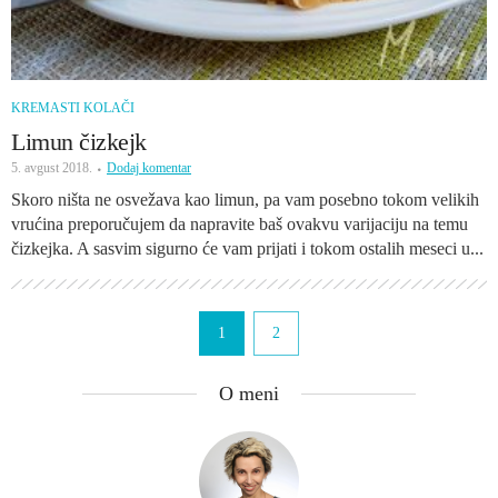
KREMASTI KOLAČI
Limun čizkejk
5. avgust 2018.
Dodaj komentar
Skoro ništa ne osvežava kao limun, pa vam posebno tokom velikih
vrućina preporučujem da napravite baš ovakvu varijaciju na temu
čizkejka. A sasvim sigurno će vam prijati i tokom ostalih meseci u...
1
2
O meni