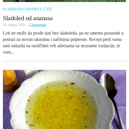
SLADOLEDI I DESERTI U ČAŠI
Sladoled od ananasa
29. avgust 2018.
2 komentara
Leti ne može da prođe dan bez sladoleda, pa ne smemo posustati u
potrazi za novim ukusima i načinima pripreme. Recept pred vama
sam nalazila na različitim veb adresama uz neznatne varijacije, te
vam...