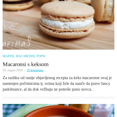
MAFINI, MACARONSI, POPSI
Macaronsi s keksom
26. avgust 2018.
19 komentara
Za razliku od ranije objavljenog recepta za keks macaronse ovaj je
namenjen početnicima tj. svima koji žele da nauče da prave fancy
padobrance, al da dok vežbaju ne potroše puno novca.