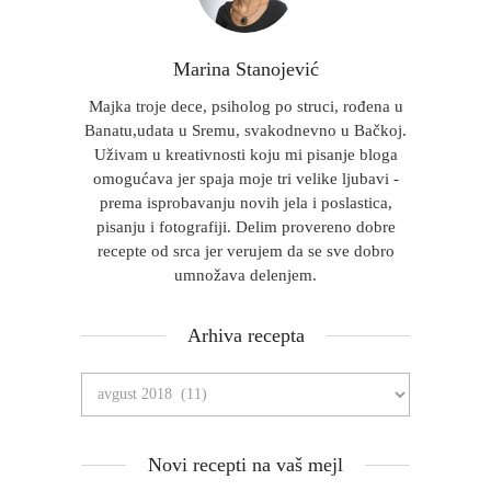
Marina Stanojević
Majka troje dece, psiholog po struci, rođena u
Banatu,udata u Sremu, svakodnevno u Bačkoj.
Uživam u kreativnosti koju mi pisanje bloga
omogućava jer spaja moje tri velike ljubavi -
prema isprobavanju novih jela i poslastica,
pisanju i fotografiji. Delim provereno dobre
recepte od srca jer verujem da se sve dobro
umnožava delenjem.
Arhiva recepta
Novi recepti na vaš mejl