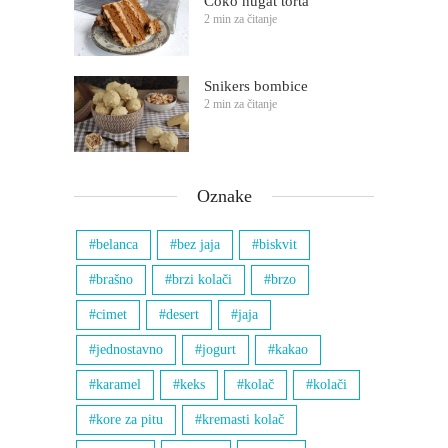
Čoko nugat torta
2 min za čitanje
Snikers bombice
2 min za čitanje
Oznake
belanca
bez jaja
biskvit
brašno
brzi kolači
brzo
cimet
desert
jaja
jednostavno
jogurt
kakao
karamel
keks
kolač
kolači
kore za pitu
kremasti kolač