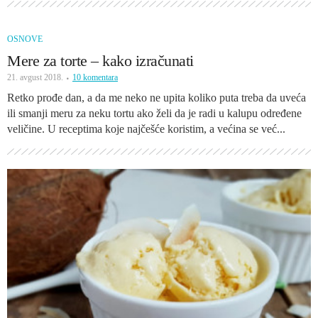
OSNOVE
Mere za torte – kako izračunati
21. avgust 2018.
10 komentara
Retko prođe dan, a da me neko ne upita koliko puta treba da uveća
ili smanji meru za neku tortu ako želi da je radi u kalupu određene
veličine. U receptima koje najčešće koristim, a većina se već...