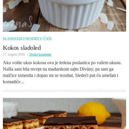
SLADOLEDI I DESERTI U ČAŠI
Kokos sladoled
17. avgust 2018.
Dodaj komentar
Ako volite ukus kokosa ova je ledena poslastica po vašem ukusu.
Našla sam bila recept na mađarskom sajtu Dívány, pa sam ga
malčice izmenila i dopao mi se rezultat. Sledeći put ću umešati i
komadiće...