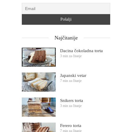
Najčitanije
Dacina čokoladna torta
3 min za čitanje
Japanski vetar
7 min za čitanje
Snikers torta
3 min za čitanje
Ferero torta
7 min za čitanje