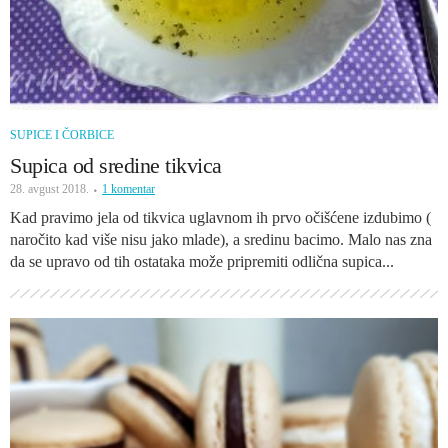
SUPICE I ČORBICE
Supica od sredine tikvica
28. avgust 2018.
1 komentar
Kad pravimo jela od tikvica uglavnom ih prvo očišćene izdubimo (
naročito kad više nisu jako mlade), a sredinu bacimo. Malo nas zna
da se upravo od tih ostataka može pripremiti odlična supica...