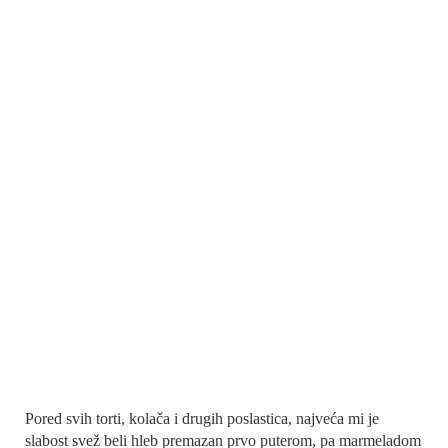
Pored svih torti, kolača i drugih poslastica, najveća mi je
slabost svež beli hleb premazan prvo puterom, pa marmeladom