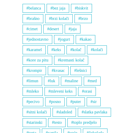
belanca
bez jaja
biskvit
brašno
brzi kolači
brzo
cimet
desert
jaja
jednostavno
jogurt
kakao
karamel
keks
kolač
kolači
kore za pitu
kremasti kolač
krompir
kvasac
lešnici
limun
luk
maline
med
mleko
mleveni keks
orasi
pecivo
posno
puter
sir
sitni kolači
sladoled
slatka pavlaka
starinski
testo
toplo predjelo
torta
vanila
voće
čokolada