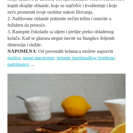
kupiti skuplje oblande, koje su najčešće i kvalitetnije i koje
neće promeniti svoje osobine nakon filovanja.
2. Nafilovane oblande pritisnite nečim težim i ostavite u
frižideru da prenoće.
3. Rastopite čokoladu sa uljem i prelijte preko ohlađenog
kolača. Kad se glazura stegne isecite na štanglice željenih
dimenzija i služite.
NAPOMENA
: Od preostalih belanaca možete napraviti
puslice
,
nugat macaronse
,
penaste marshmallow bonbone
,
padobrance
…