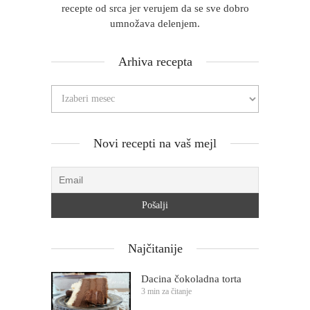
recepte od srca jer verujem da se sve dobro
umnožava delenjem.
Arhiva recepta
Novi recepti na vaš mejl
Najčitanije
Dacina čokoladna torta
3 min za čitanje