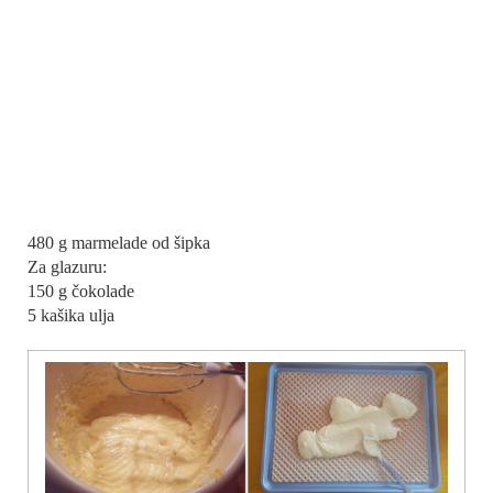
480 g marmelade od šipka
Za glazuru:
150 g čokolade
5 kašika ulja