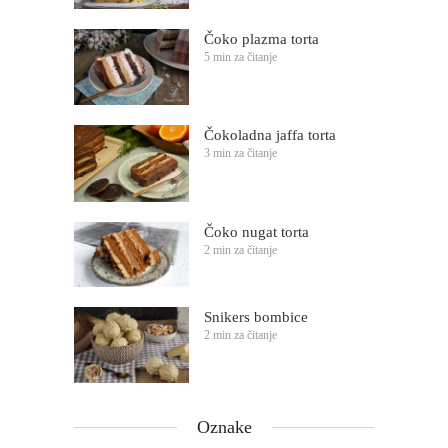
Čoko plazma torta
5 min za čitanje
Čokoladna jaffa torta
3 min za čitanje
Čoko nugat torta
2 min za čitanje
Snikers bombice
2 min za čitanje
Oznake