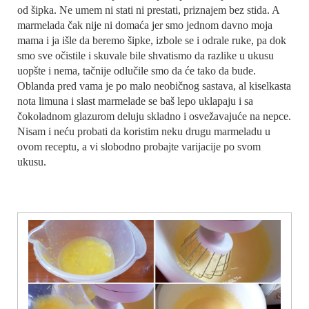
od šipka. Ne umem ni stati ni prestati, priznajem bez stida. A
marmelada čak nije ni domaća jer smo jednom davno moja
mama i ja išle da beremo šipke, izbole se i odrale ruke, pa dok
smo sve očistile i skuvale bile shvatismo da razlike u ukusu
uopšte i nema, tačnije odlučile smo da će tako da bude.
Oblanda pred vama je po malo neobičnog sastava, al kiselkasta
nota limuna i slast marmelade se baš lepo uklapaju i sa
čokoladnom glazurom deluju skladno i osvežavajuće na nepce.
Nisam i neću probati da koristim neku drugu marmeladu u
ovom receptu, a vi slobodno probajte varijacije po svom
ukusu.