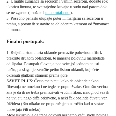
2. Umutite žumanca sa šećerom i vanilin šećerom, dodajte sok
i koricu limuna, te sve zajedno kuvajte u sudu nad parom dok
se ne zgusne ( možete i
u mikrotalasnoj
).
3. Posebno penasto ulupajte puter ili margarin sa šećerom u
prahu, a potom ih sastavite sa ohlađenim kremom od žumanaca
i limuna.
Finalni postupak:
1. Reljefnu stranu lista oblande premažite polovinom fila I,
prekrijte drugom oblandom, te nanesite polovinu marmelade
od šipaka. Postupak filovanja ponovite još jednom na isti
način, pa slaganje završite petim listom oblandi, koji ćete
okrenuti glatkom stranom prema gore.
SAVET PLUS
: Često me pitaju kako da oblande nakon
filovanja ne omeknu i ne tegle se poput žvake. Ono što većina
zna je da ih ne treba premazivati vrućim filom, mnogi od vas ih
ne uvijaju nego drže otkrivene, a neki čak obalnde čuvaju van
frižidera ( što nikako ne preporučujem naročito kad u sastav
ulaze jaja i/ili mleko).
Moje iskustvo je da treba odvojiti neznatno veću svotu novca i