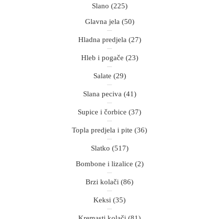
Slano
(225)
Glavna jela
(50)
Hladna predjela
(27)
Hleb i pogače
(23)
Salate
(29)
Slana peciva
(41)
Supice i čorbice
(37)
Topla predjela i pite
(36)
Slatko
(517)
Bombone i lizalice
(2)
Brzi kolači
(86)
Keksi
(35)
Kremasti kolači
(81)