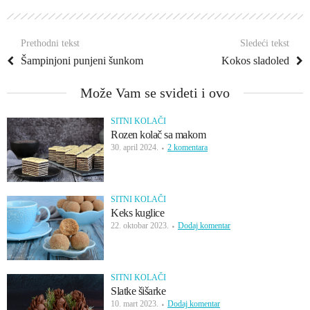
Prethodni tekst
Sledeći tekst
Šampinjoni punjeni šunkom
Kokos sladoled
Može Vam se svideti i ovo
SITNI KOLAČI
Rozen kolač sa makom
30. april 2024.
2 komentara
SITNI KOLAČI
Keks kuglice
22. oktobar 2023.
Dodaj komentar
SITNI KOLAČI
Slatke šišarke
10. mart 2023.
Dodaj komentar