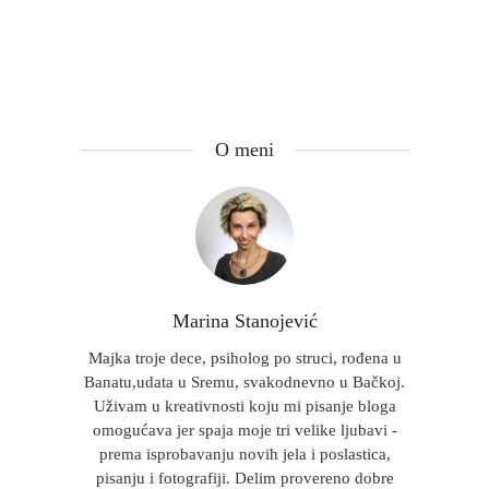
O meni
Marina Stanojević
Majka troje dece, psiholog po struci, rođena u
Banatu,udata u Sremu, svakodnevno u Bačkoj.
Uživam u kreativnosti koju mi pisanje bloga
omogućava jer spaja moje tri velike ljubavi -
prema isprobavanju novih jela i poslastica,
pisanju i fotografiji. Delim provereno dobre