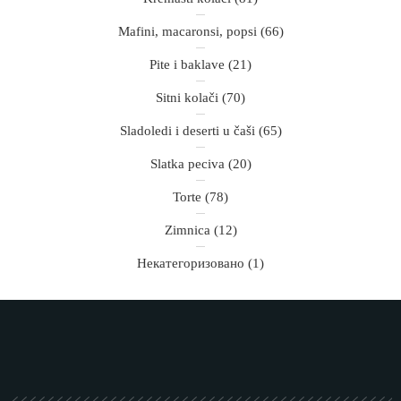
Mafini, macaronsi, popsi
(66)
Pite i baklave
(21)
Sitni kolači
(70)
Sladoledi i deserti u čaši
(65)
Slatka peciva
(20)
Torte
(78)
Zimnica
(12)
Некатегоризовано
(1)