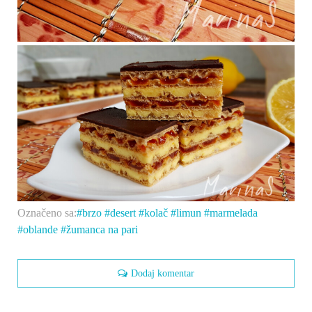
Označeno sa:
brzo
desert
kolač
limun
marmelada
oblande
žumanca na pari
Dodaj komentar