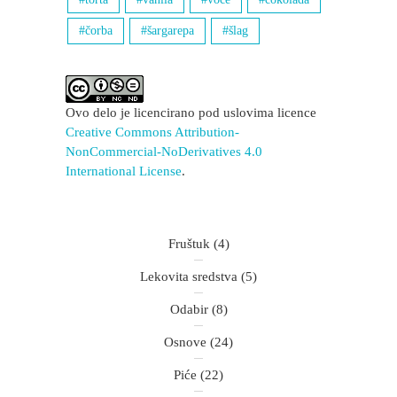
čorba
šargarepa
šlag
Ovo delo je licencirano pod uslovima licence
Creative Commons Attribution-
NonCommercial-NoDerivatives 4.0
International License
.
Fruštuk
(4)
Lekovita sredstva
(5)
Odabir
(8)
Osnove
(24)
Piće
(22)