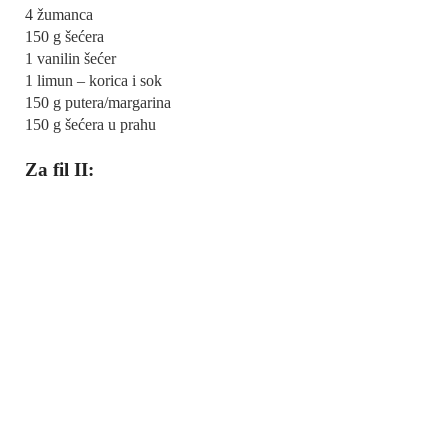
4 žumanca
150 g šećera
1 vanilin šećer
1 limun – korica i sok
150 g putera/margarina
150 g šećera u prahu
Za fil II: