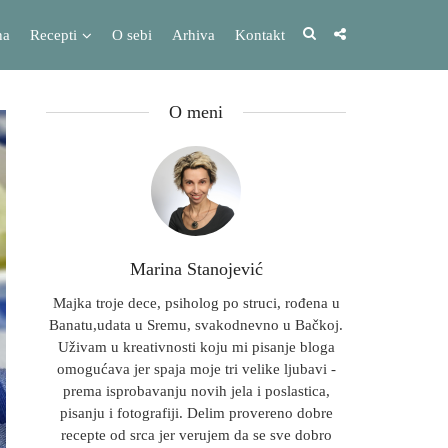
na
Recepti
O sebi
Arhiva
Kontakt
O meni
Marina Stanojević
Majka troje dece, psiholog po struci, rođena u
Banatu,udata u Sremu, svakodnevno u Bačkoj.
Uživam u kreativnosti koju mi pisanje bloga
omogućava jer spaja moje tri velike ljubavi -
prema isprobavanju novih jela i poslastica,
pisanju i fotografiji. Delim provereno dobre
recepte od srca jer verujem da se sve dobro