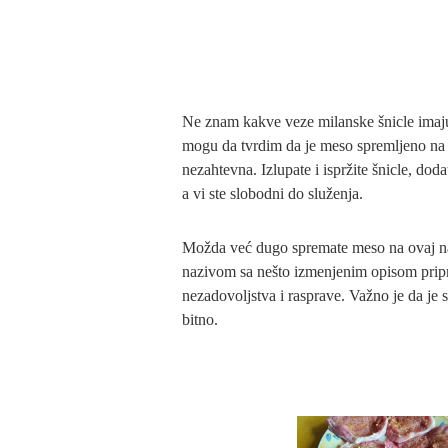
Ne znam kakve veze milanske šnicle imaju
mogu da tvrdim da je meso spremljeno na o
nezahtevna. Izlupate i ispržite šnicle, dod
a vi ste slobodni do služenja.
Možda već dugo spremate meso na ovaj nači
nazivom sa nešto izmenjenim opisom pripre
nezadovoljstva i rasprave. Važno je da je s
bitno.