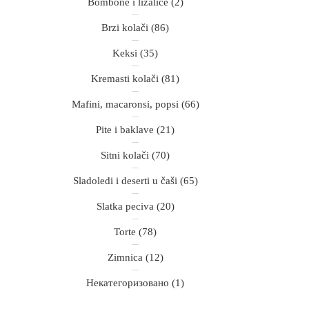
Bombone i lizalice
(2)
Brzi kolači
(86)
Keksi
(35)
Kremasti kolači
(81)
Mafini, macaronsi, popsi
(66)
Pite i baklave
(21)
Sitni kolači
(70)
Sladoledi i deserti u čaši
(65)
Slatka peciva
(20)
Torte
(78)
Zimnica
(12)
Некатегоризовано
(1)