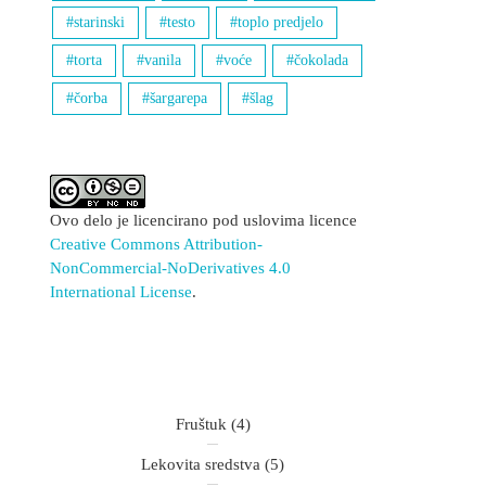
starinski
testo
toplo predjelo
torta
vanila
voće
čokolada
čorba
šargarepa
šlag
Ovo delo je licencirano pod uslovima licence
Creative Commons Attribution-
NonCommercial-NoDerivatives 4.0
International License
.
Fruštuk
(4)
Lekovita sredstva
(5)