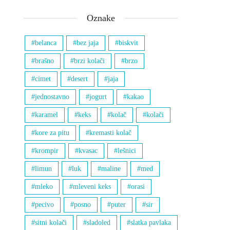
Oznake
belanca
bez jaja
biskvit
brašno
brzi kolači
brzo
cimet
desert
jaja
jednostavno
jogurt
kakao
karamel
keks
kolač
kolači
kore za pitu
kremasti kolač
krompir
kvasac
lešnici
limun
luk
maline
med
mleko
mleveni keks
orasi
pecivo
posno
puter
sir
sitni kolači
sladoled
slatka pavlaka