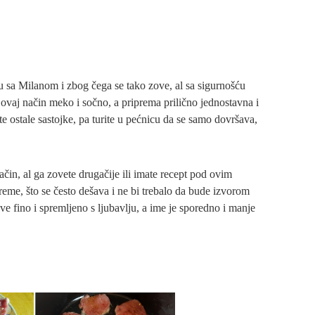
 sa Milanom i zbog čega se tako zove, al sa sigurnošću
vaj način meko i sočno, a priprema prilično jednostavna i
ate ostale sastojke, pa turite u pećnicu da se samo dovršava,
n, al ga zovete drugačije ili imate recept pod ovim
me, što se često dešava i ne bi trebalo da bude izvorom
ve fino i spremljeno s ljubavlju, a ime je sporedno i manje