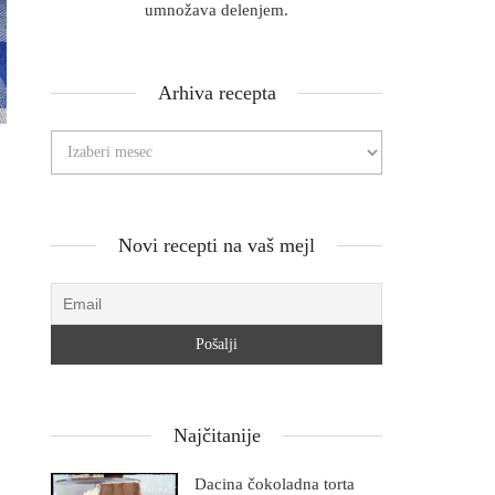
umnožava delenjem.
Arhiva recepta
Novi recepti na vaš mejl
Najčitanije
Dacina čokoladna torta