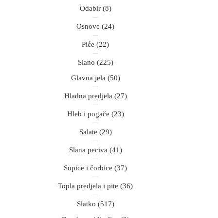
Odabir
(8)
Osnove
(24)
Piće
(22)
Slano
(225)
Glavna jela
(50)
Hladna predjela
(27)
Hleb i pogače
(23)
Salate
(29)
Slana peciva
(41)
Supice i čorbice
(37)
Topla predjela i pite
(36)
Slatko
(517)