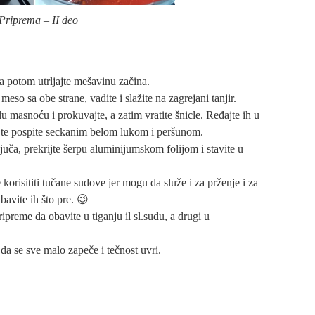
Priprema – II deo
a potom utrljajte mešavinu začina.
eso sa obe strane, vadite i slažite na zagrejani tanjir.
u masnoću i prokuvajte, a zatim vratite šnicle. Ređajte ih u
e, te pospite seckanim belom lukom i peršunom.
juča, prekrijte šerpu aluminijumskom folijom i stavite u
 korisititi tučane sudove jer mogu da služe i za prženje i za
bavite ih što pre. 😉
preme da obavite u tiganju il sl.sudu, a drugi u
u da se sve malo zapeče i tečnost uvri.
.