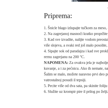
Priprema:
Šnicle blago izlupajte tučkom za meso, 
Na zagrejanoj masnoći kratko propržite m
Kad sve izvadite, nalijte vodom preostal
više slojeva, a svaki red još malo posolit
Sipajte sok od paradajza i kad sve prokl
rernu zagrejanu na 200 °C.
NAPOMENA:
Za ovakva jela je najbolje
kuvanje, a i za pećnicu. Ako ih nemate, na
Šalim se malo, možete naravno prvi deo pri
vatrostalnoj posudi il tepsiji.
Pecite više od dva sata, pa skinite folij
Služite uz krompir pire il prilog po želji