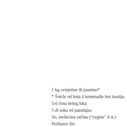
1 kg svinjetine ili junetine*
* Šnicle od buta il krmenadle bez kostiju.
5-6 čena belog luka
5 dl soka od paradajza
So, mešavina začina (“vegeta” il sl.)
Peršunov list