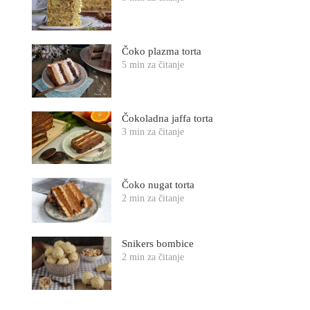
Čoko plazma torta
5 min za čitanje
Čokoladna jaffa torta
3 min za čitanje
Čoko nugat torta
2 min za čitanje
Snikers bombice
2 min za čitanje