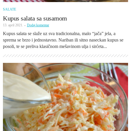
SALATE
Kupus salata sa susamom
13. april 2021.
Dodaj komentar
Kupus salata se slaže uz sva tradicionalna, malo “jača” jela, a
sprema se brzo i jednostavno. Nariban ili sitno naseckan kupus se
posoli, te se preliva klasičnom mešavinom ulja i sirćeta...