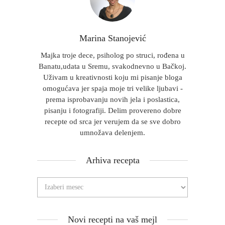
Marina Stanojević
Majka troje dece, psiholog po struci, rođena u
Banatu,udata u Sremu, svakodnevno u Bačkoj.
Uživam u kreativnosti koju mi pisanje bloga
omogućava jer spaja moje tri velike ljubavi -
prema isprobavanju novih jela i poslastica,
pisanju i fotografiji. Delim provereno dobre
recepte od srca jer verujem da se sve dobro
umnožava delenjem.
Arhiva recepta
Novi recepti na vaš mejl