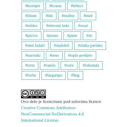
krompir
kvasac
lešnici
limun
luk
maline
med
mleko
mleveni keks
orasi
pecivo
posno
puter
sir
sitni kolači
sladoled
slatka pavlaka
starinski
testo
toplo predjelo
torta
vanila
voće
čokolada
čorba
šargarepa
šlag
Ovo delo je licencirano pod uslovima licence
Creative Commons Attribution-
NonCommercial-NoDerivatives 4.0
International License
.