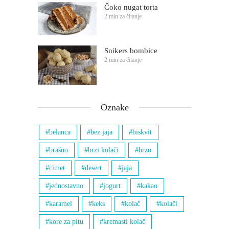
Čoko nugat torta
2 min za čitanje
Snikers bombice
2 min za čitanje
Oznake
belanca
bez jaja
biskvit
brašno
brzi kolači
brzo
cimet
desert
jaja
jednostavno
jogurt
kakao
karamel
keks
kolač
kolači
kore za pitu
kremasti kolač