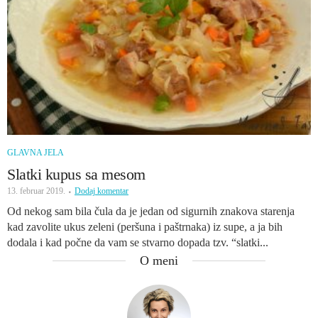
GLAVNA JELA
Slatki kupus sa mesom
13. februar 2019.
Dodaj komentar
Od nekog sam bila čula da je jedan od sigurnih znakova starenja
kad zavolite ukus zeleni (peršuna i paštrnaka) iz supe, a ja bih
dodala i kad počne da vam se stvarno dopada tzv. “slatki...
O meni