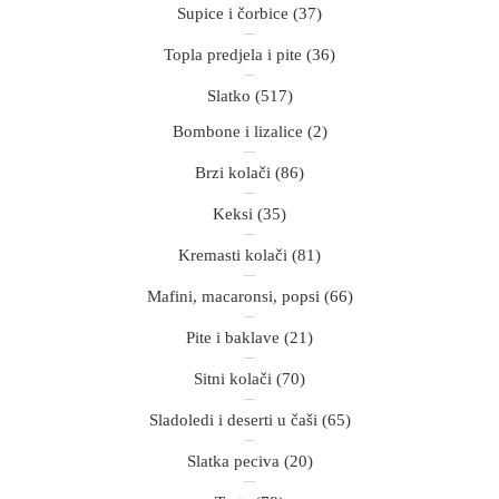
Supice i čorbice
(37)
Topla predjela i pite
(36)
Slatko
(517)
Bombone i lizalice
(2)
Brzi kolači
(86)
Keksi
(35)
Kremasti kolači
(81)
Mafini, macaronsi, popsi
(66)
Pite i baklave
(21)
Sitni kolači
(70)
Sladoledi i deserti u čaši
(65)
Slatka peciva
(20)