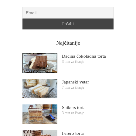
Najčitanije
Dacina čokoladna torta
3 min za čitanje
Japanski vetar
7 min za čitanje
Snikers torta
3 min za čitanje
Ferero torta