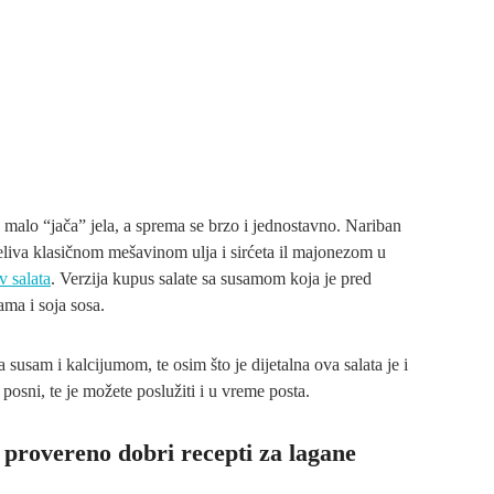
, malo “jača” jela, a sprema se brzo i jednostavno. Nariban
preliva klasičnom mešavinom ulja i sirćeta il majonezom u
v salata
. Verzija kupus salate sa susamom koja je pred
ma i soja sosa.
usam i kalcijumom, te osim što je dijetalna ova salata je i
 posni, te je možete poslužiti i u vreme posta.
 provereno dobri recepti za lagane