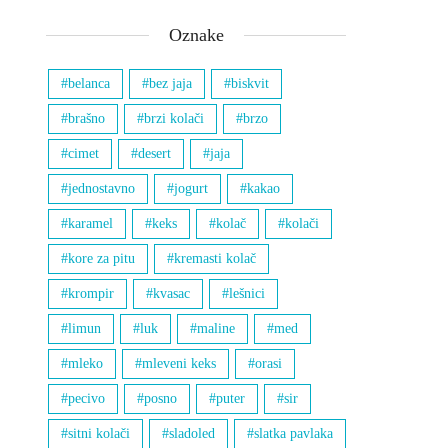
Oznake
belanca
bez jaja
biskvit
brašno
brzi kolači
brzo
cimet
desert
jaja
jednostavno
jogurt
kakao
karamel
keks
kolač
kolači
kore za pitu
kremasti kolač
krompir
kvasac
lešnici
limun
luk
maline
med
mleko
mleveni keks
orasi
pecivo
posno
puter
sir
sitni kolači
sladoled
slatka pavlaka