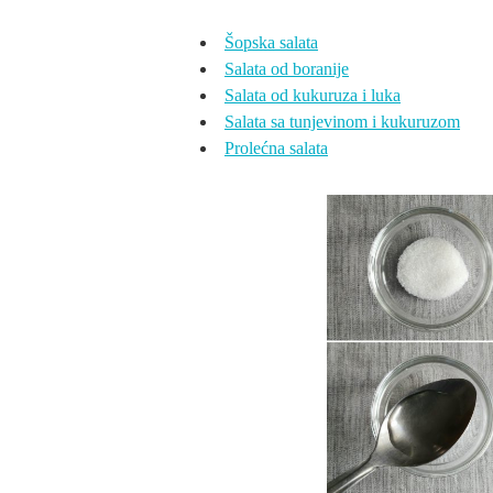
Šopska salata
Salata od boranije
Salata od kukuruza i luka
Salata sa tunjevinom i kukuruzom
Prolećna salata