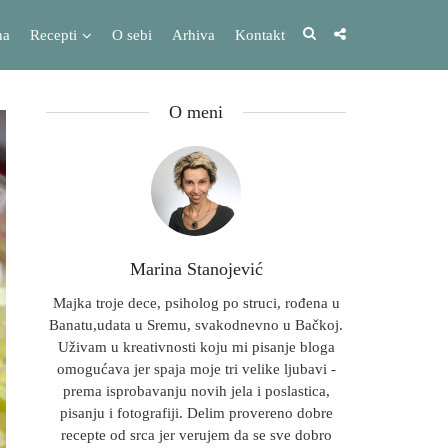
na
Recepti
O sebi
Arhiva
Kontakt
O meni
Marina Stanojević
Majka troje dece, psiholog po struci, rođena u
Banatu,udata u Sremu, svakodnevno u Bačkoj.
Uživam u kreativnosti koju mi pisanje bloga
omogućava jer spaja moje tri velike ljubavi -
prema isprobavanju novih jela i poslastica,
pisanju i fotografiji. Delim provereno dobre
recepte od srca jer verujem da se sve dobro