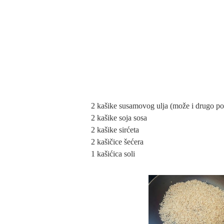
2 kašike susamovog ulja (može i drugo po 
2 kašike soja sosa
2 kašike sirćeta
2 kašičice šećera
1 kašićica soli