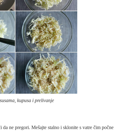
susama, kupusa i prelivanje
 da ne pregori. Mešajte stalno i sklonite s vatre čim počne