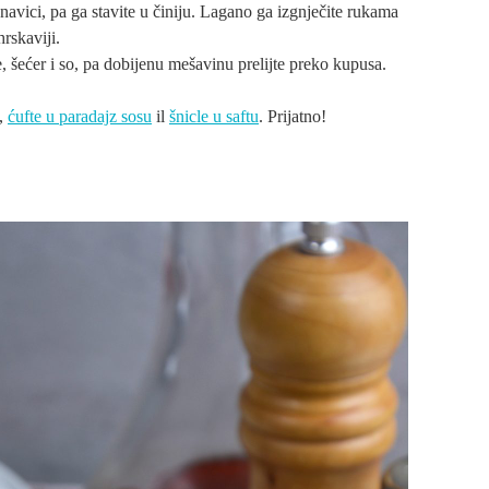
navici, pa ga stavite u činiju. Lagano ga izgnječite rukama
rskaviji.
, šećer i so, pa dobijenu mešavinu prelijte preko kupusa.
,
ćufte u paradajz sosu
il
šnicle u saftu
. Prijatno!