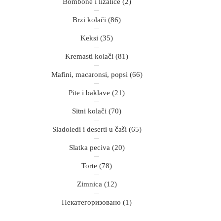
Bombone i lizalice
(2)
Brzi kolači
(86)
Keksi
(35)
Kremasti kolači
(81)
Mafini, macaronsi, popsi
(66)
Pite i baklave
(21)
Sitni kolači
(70)
Sladoledi i deserti u čaši
(65)
Slatka peciva
(20)
Torte
(78)
Zimnica
(12)
Некатегоризовано
(1)