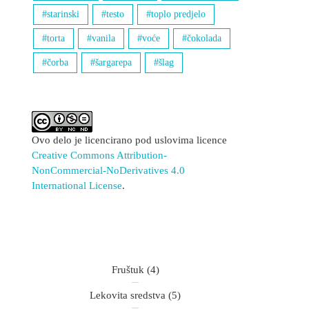
starinski
testo
toplo predjelo
torta
vanila
voće
čokolada
čorba
šargarepa
šlag
Ovo delo je licencirano pod uslovima licence
Creative Commons Attribution-
NonCommercial-NoDerivatives 4.0
International License
.
Fruštuk
(4)
Lekovita sredstva
(5)