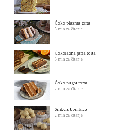
Čoko plazma torta
5 min za čitanje
Čokoladna jaffa torta
3 min za čitanje
Čoko nugat torta
2 min za čitanje
Snikers bombice
2 min za čitanje