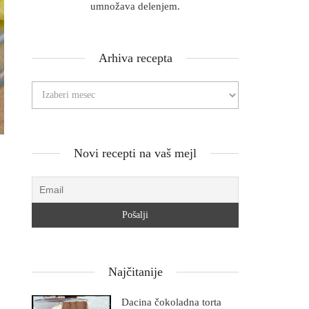
umnožava delenjem.
Arhiva recepta
Novi recepti na vaš mejl
Najčitanije
Dacina čokoladna torta