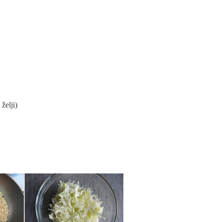
želji)