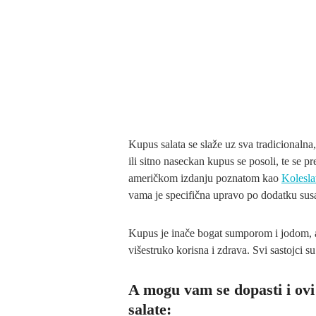
Kupus salata se slaže uz sva tradicionalna
ili sitno naseckan kupus se posoli, te se 
američkom izdanju poznatom kao
Kolesla
vama je specifična upravo po dodatku susa
Kupus je inače bogat sumporom i jodom, a s
višestruko korisna i zdrava. Svi sastojci su
A mogu vam se dopasti i ovi
salate: