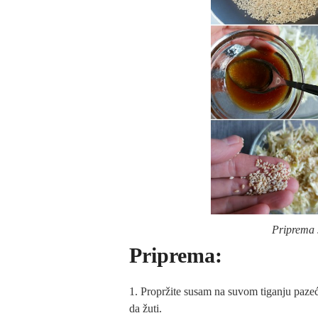
Priprema 
Priprema:
Propržite susam na suvom tiganju pazeći
da žuti.