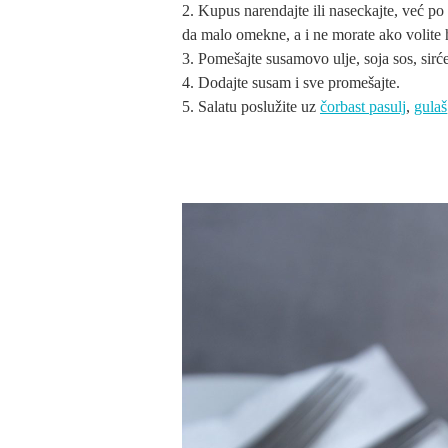
Kupus narendajte ili naseckajte, već po 
da malo omekne, a i ne morate ako volite h
Pomešajte susamovo ulje, soja sos, sirće
Dodajte susam i sve promešajte.
Salatu poslužite uz
čorbast pasulj
,
gulaš