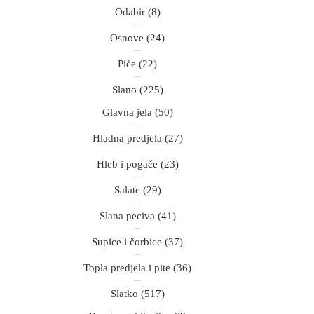
Odabir
(8)
Osnove
(24)
Piće
(22)
Slano
(225)
Glavna jela
(50)
Hladna predjela
(27)
Hleb i pogače
(23)
Salate
(29)
Slana peciva
(41)
Supice i čorbice
(37)
Topla predjela i pite
(36)
Slatko
(517)