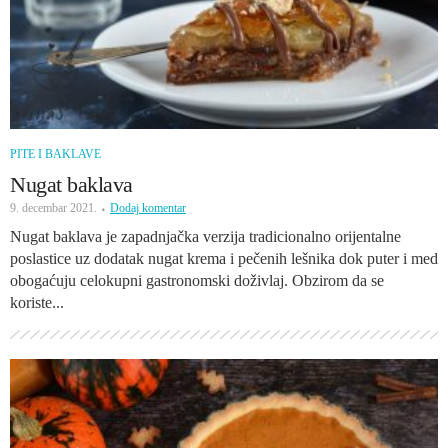
PITE I BAKLAVE
Nugat baklava
9. decembar 2021.
Dodaj komentar
Nugat baklava je zapadnjačka verzija tradicionalno orijentalne
poslastice uz dodatak nugat krema i pečenih lešnika dok puter i med
obogaćuju celokupni gastronomski doživlaj. Obzirom da se
koriste...