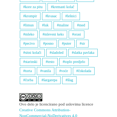
kore za pitu
kremasti kolač
krompir
kvasac
lešnici
limun
luk
maline
med
mleko
mleveni keks
orasi
pecivo
posno
puter
sir
sitni kolači
sladoled
slatka pavlaka
starinski
testo
toplo predjelo
torta
vanila
voće
čokolada
čorba
šargarepa
šlag
Ovo delo je licencirano pod uslovima licence
Creative Commons Attribution-
NonCommercial-NoDerivatives 4.0