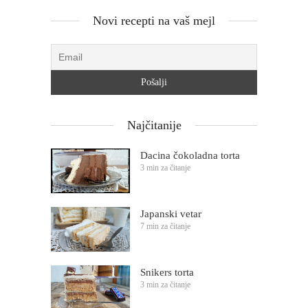
Novi recepti na vaš mejl
Najčitanije
Dacina čokoladna torta
3 min za čitanje
Japanski vetar
7 min za čitanje
Snikers torta
3 min za čitanje