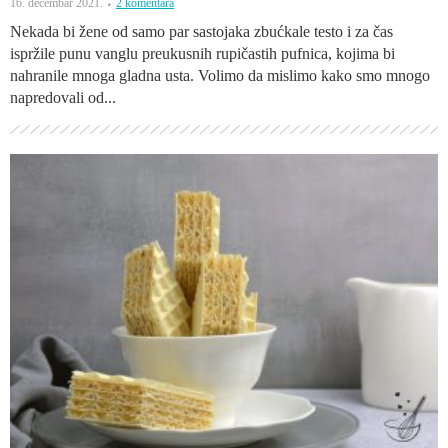
16. decembar 2021.
2 komentara
Nekada bi žene od samo par sastojaka zbućkale testo i za čas
ispržile punu vanglu preukusnih rupičastih pufnica, kojima bi
nahranile mnoga gladna usta. Volimo da mislimo kako smo mnogo
napredovali od...