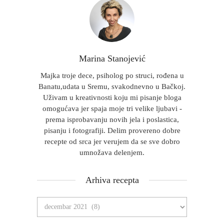
Marina Stanojević
Majka troje dece, psiholog po struci, rođena u
Banatu,udata u Sremu, svakodnevno u Bačkoj.
Uživam u kreativnosti koju mi pisanje bloga
omogućava jer spaja moje tri velike ljubavi -
prema isprobavanju novih jela i poslastica,
pisanju i fotografiji. Delim provereno dobre
recepte od srca jer verujem da se sve dobro
umnožava delenjem.
Arhiva recepta