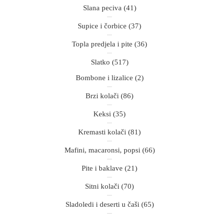
Slana peciva
(41)
Supice i čorbice
(37)
Topla predjela i pite
(36)
Slatko
(517)
Bombone i lizalice
(2)
Brzi kolači
(86)
Keksi
(35)
Kremasti kolači
(81)
Mafini, macaronsi, popsi
(66)
Pite i baklave
(21)
Sitni kolači
(70)
Sladoledi i deserti u čaši
(65)