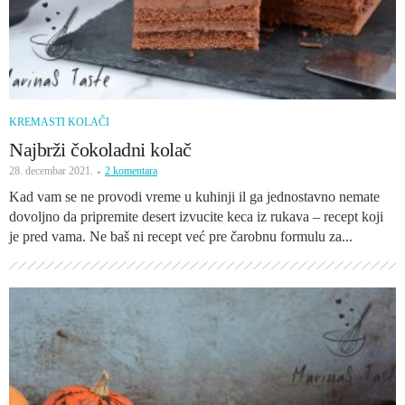
KREMASTI KOLAČI
Najbrži čokoladni kolač
28. decembar 2021.
2 komentara
Kad vam se ne provodi vreme u kuhinji il ga jednostavno nemate
dovoljno da pripremite desert izvucite keca iz rukava – recept koji
je pred vama. Ne baš ni recept već pre čarobnu formulu za...