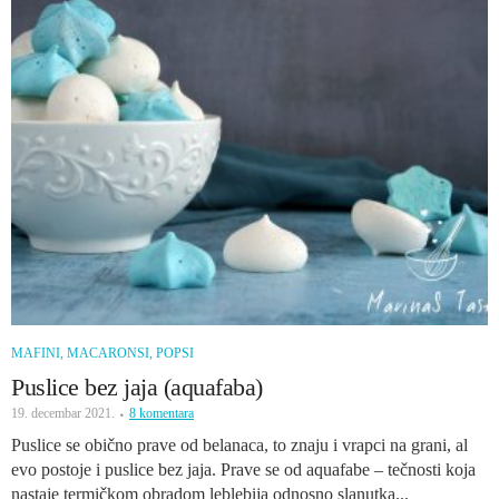
MAFINI, MACARONSI, POPSI
Puslice bez jaja (aquafaba)
19. decembar 2021.
8 komentara
Puslice se obično prave od belanaca, to znaju i vrapci na grani, al
evo postoje i puslice bez jaja. Prave se od aquafabe – tečnosti koja
nastaje termičkom obradom leblebija odnosno slanutka...