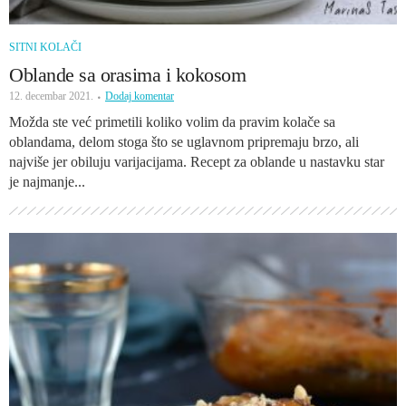
SITNI KOLAČI
Oblande sa orasima i kokosom
12. decembar 2021.
Dodaj komentar
Možda ste već primetili koliko volim da pravim kolače sa
oblandama, delom stoga što se uglavnom pripremaju brzo, ali
najviše jer obiluju varijacijama. Recept za oblande u nastavku star
je najmanje...