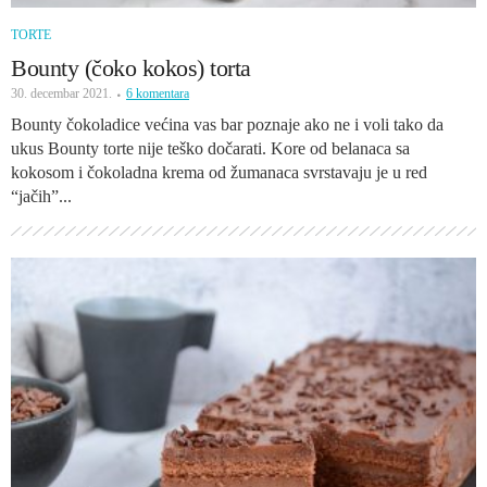
TORTE
Bounty (čoko kokos) torta
30. decembar 2021.
6 komentara
Bounty čokoladice većina vas bar poznaje ako ne i voli tako da
ukus Bounty torte nije teško dočarati. Kore od belanaca sa
kokosom i čokoladna krema od žumanaca svrstavaju je u red
“jačih”...