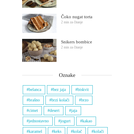
Čoko nugat torta
2 min za čitanje
Snikers bombice
2 min za čitanje
Oznake
belanca
bez jaja
biskvit
brašno
brzi kolači
brzo
cimet
desert
jaja
jednostavno
jogurt
kakao
karamel
keks
kolač
kolači