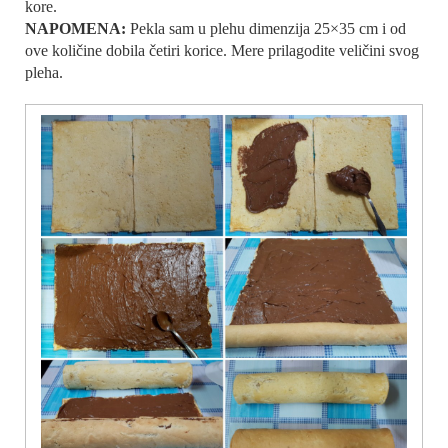
kore.
NAPOMENA:
Pekla sam u plehu dimenzija 25×35 cm i od
ove količine dobila četiri korice. Mere prilagodite veličini svog
pleha.