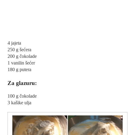
4 jajeta
250 g šećera
200 g čokolade
1 vanilin šećer
180 g putera
Za glazuru:
100 g čokolade
3 kašike ulja