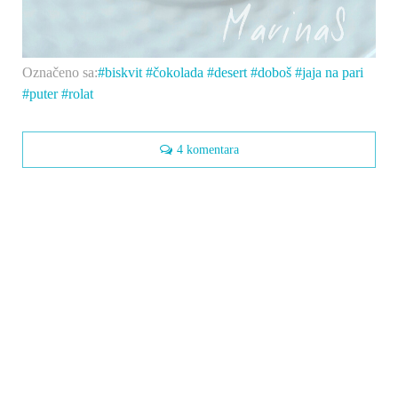
Označeno sa:
biskvit
čokolada
desert
doboš
jaja na pari
puter
rolat
4 komentara