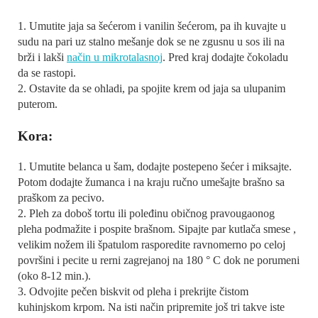
1. Umutite jaja sa šećerom i vanilin šećerom, pa ih kuvajte u
sudu na pari uz stalno mešanje dok se ne zgusnu u sos ili na
brži i lakši
način u mikrotalasnoj
. Pred kraj dodajte čokoladu
da se rastopi.
2. Ostavite da se ohladi, pa spojite krem od jaja sa ulupanim
puterom.
Kora:
1. Umutite belanca u šam, dodajte postepeno šećer i miksajte.
Potom dodajte žumanca i na kraju ručno umešajte brašno sa
praškom za pecivo.
2. Pleh za doboš tortu ili poleđinu običnog pravougaonog
pleha podmažite i pospite brašnom. Sipajte par kutlača smese ,
velikim nožem ili špatulom rasporedite ravnomerno po celoj
površini i pecite u rerni zagrejanoj na 180 ° C dok ne porumeni
(oko 8-12 min.).
3. Odvojite pečen biskvit od pleha i prekrijte čistom
kuhinjskom krpom. Na isti način pripremite još tri takve iste