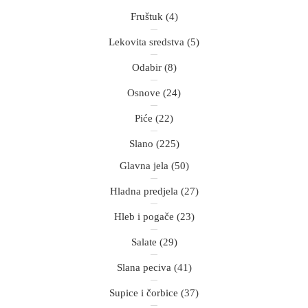
Fruštuk
(4)
Lekovita sredstva
(5)
Odabir
(8)
Osnove
(24)
Piće
(22)
Slano
(225)
Glavna jela
(50)
Hladna predjela
(27)
Hleb i pogače
(23)
Salate
(29)
Slana peciva
(41)
Supice i čorbice
(37)