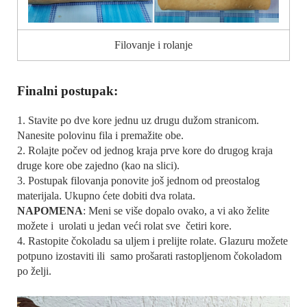
Filovanje i rolanje
Finalni postupak:
1. Stavite po dve kore jednu uz drugu dužom stranicom.
Nanesite polovinu fila i premažite obe.
2. Rolajte počev od jednog kraja prve kore do drugog kraja
druge kore obe zajedno (kao na slici).
3. Postupak filovanja ponovite još jednom od preostalog
materijala. Ukupno ćete dobiti dva rolata.
NAPOMENA
: Meni se više dopalo ovako, a vi ako želite
možete i urolati u jedan veći rolat sve četiri kore.
4. Rastopite čokoladu sa uljem i prelijte rolate. Glazuru možete
potpuno izostaviti ili samo prošarati rastopljenom čokoladom
po želji.