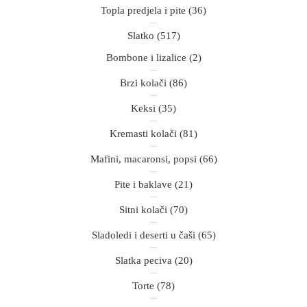
Topla predjela i pite
(36)
Slatko
(517)
Bombone i lizalice
(2)
Brzi kolači
(86)
Keksi
(35)
Kremasti kolači
(81)
Mafini, macaronsi, popsi
(66)
Pite i baklave
(21)
Sitni kolači
(70)
Sladoledi i deserti u čaši
(65)
Slatka peciva
(20)
Torte
(78)