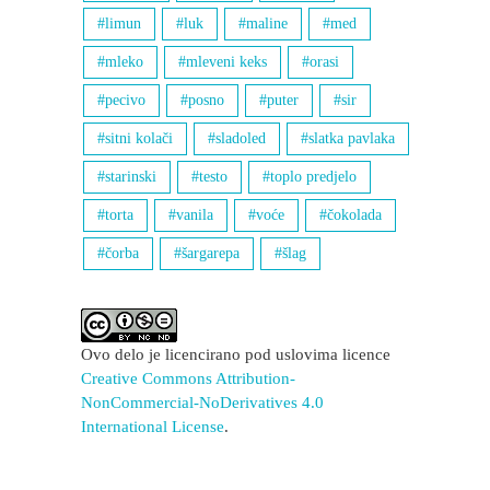
limun
luk
maline
med
mleko
mleveni keks
orasi
pecivo
posno
puter
sir
sitni kolači
sladoled
slatka pavlaka
starinski
testo
toplo predjelo
torta
vanila
voće
čokolada
čorba
šargarepa
šlag
Ovo delo je licencirano pod uslovima licence
Creative Commons Attribution-
NonCommercial-NoDerivatives 4.0
International License
.