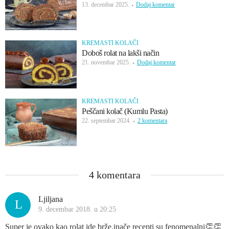
13. decembar 2025.
Dodaj komentar
KREMASTI KOLAČI
Doboš rolat na lakši način
21. novembar 2025.
Dodaj komentar
KREMASTI KOLAČI
Peščani kolač (Kumlu Pasta)
22. septembar 2024.
2 komentara
4 komentara
Ljiljana
L
9. decembar 2018. u 20:25
Super je ovako kao rolat ide brže,inače recepti su fenomenalni👏👏