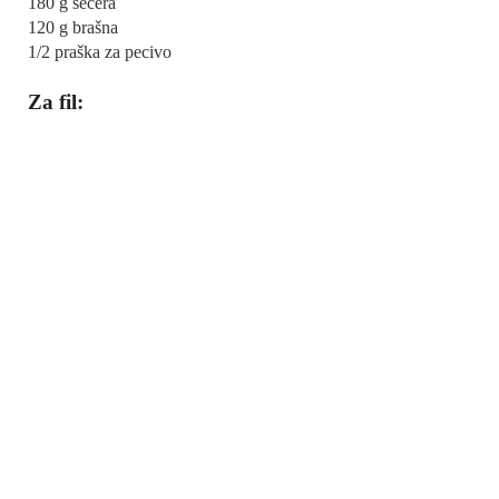
180 g šećera
120 g brašna
1/2 praška za pecivo
Za fil: