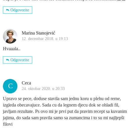
Odgovorite
Marina Stanojević
12. decembar 2018. u 19:13
Hvaaala..
Odgovorite
Ceca
C
24. oktobar 2020. u 20:33
Upravo se pece, doduse stavila sam jednu koru u plehu od rerne,
izgleda obecavajuce. Sada cu da legnem djecu dok se ohladi fil,
javljam rezultate. Ps ovo mi je prvi put da pravim recept sa kuvanim
jajima, do sada sam pravila samo sa zumancima i to su mi najljepši
filovi