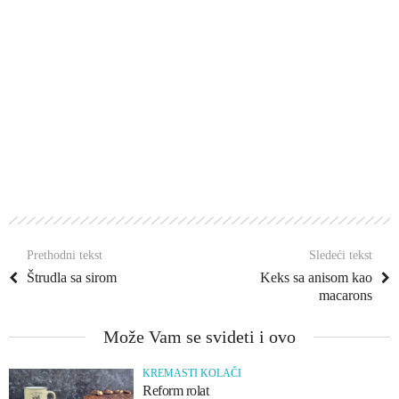
Prethodni tekst
Sledeći tekst
Štrudla sa sirom
Keks sa anisom kao
macarons
Može Vam se svideti i ovo
KREMASTI KOLAČI
Reform rolat