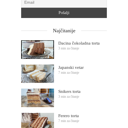
Najčitanije
Dacina čokoladna torta
3 min za čitanje
Japanski vetar
7 min za čitanje
Snikers torta
3 min za čitanje
Ferero torta
7 min za čitanje