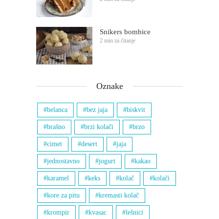
Snikers bombice
2 min za čitanje
Oznake
belanca
bez jaja
biskvit
brašno
brzi kolači
brzo
cimet
desert
jaja
jednostavno
jogurt
kakao
karamel
keks
kolač
kolači
kore za pitu
kremasti kolač
krompir
kvasac
lešnici