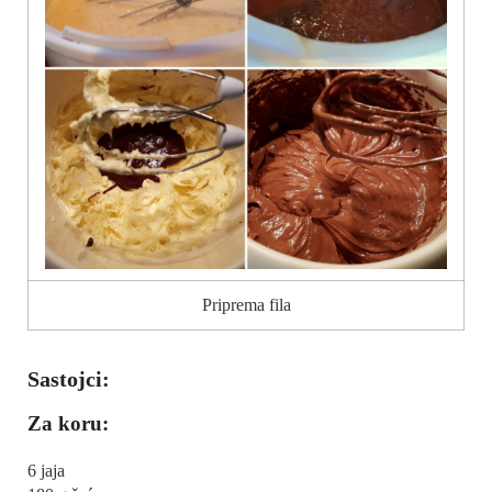
Priprema fila
Sastojci:
Za koru:
6 jaja