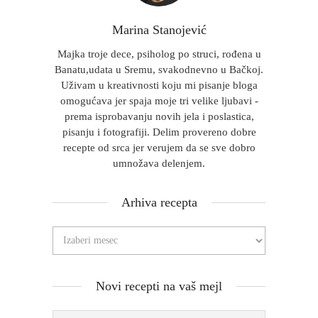
Marina Stanojević
Majka troje dece, psiholog po struci, rođena u
Banatu,udata u Sremu, svakodnevno u Bačkoj.
Uživam u kreativnosti koju mi pisanje bloga
omogućava jer spaja moje tri velike ljubavi -
prema isprobavanju novih jela i poslastica,
pisanju i fotografiji. Delim provereno dobre
recepte od srca jer verujem da se sve dobro
umnožava delenjem.
Arhiva recepta
Novi recepti na vaš mejl