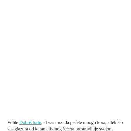
Volite
Doboš tortu
, al vas mrzi da pečete mnogo kora, a tek što
vas glazura od karamelisanog šećera prestravljuje svojom