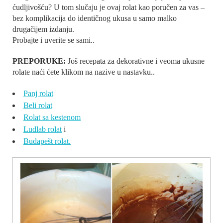
ćudljivošću? U tom slučaju je ovaj rolat kao poručen za vas –
bez komplikacija do identičnog ukusa u samo malko
drugačijem izdanju.
Probajte i uverite se sami..
PREPORUKE:
Još recepata za dekorativne i veoma ukusne
rolate naći ćete klikom na nazive u nastavku..
Panj rolat
Beli rolat
Rolat sa kestenom
Ludlab rolat
i
Budapešt rolat.