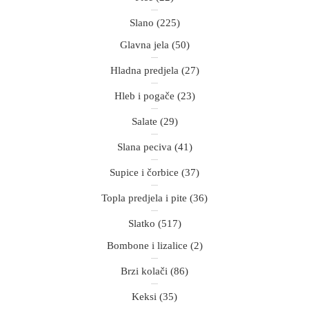
Slano
(225)
Glavna jela
(50)
Hladna predjela
(27)
Hleb i pogače
(23)
Salate
(29)
Slana peciva
(41)
Supice i čorbice
(37)
Topla predjela i pite
(36)
Slatko
(517)
Bombone i lizalice
(2)
Brzi kolači
(86)
Keksi
(35)