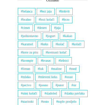
belanca
bez jaja
biskvit
brašno
brzi kolači
brzo
cimet
desert
jaja
jednostavno
jogurt
kakao
karamel
keks
kolač
kolači
kore za pitu
kremasti kolač
krompir
kvasac
lešnici
limun
luk
maline
med
mleko
mleveni keks
orasi
pecivo
posno
puter
sir
sitni kolači
sladoled
slatka pavlaka
starinski
testo
toplo predjelo