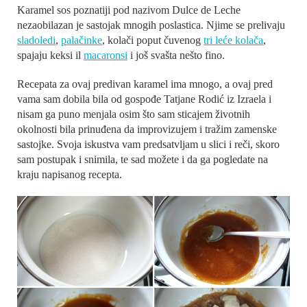
Karamel sos poznatiji pod nazivom Dulce de Leche
nezaobilazan je sastojak mnogih poslastica. Njime se prelivaju
sladoledi
,
palačinke
, kolači poput čuvenog
tri leće kolača
,
spajaju keksi il
macaronsi
i još svašta nešto fino.
Recepata za ovaj predivan karamel ima mnogo, a ovaj pred
vama sam dobila bila od gospođe Tatjane Rodić iz Izraela i
nisam ga puno menjala osim što sam sticajem životnih
okolnosti bila prinuđena da improvizujem i tražim zamenske
sastojke. Svoja iskustva vam predsatvljam u slici i reči, skoro
sam postupak i snimila, te sad možete i da ga pogledate na
kraju napisanog recepta.