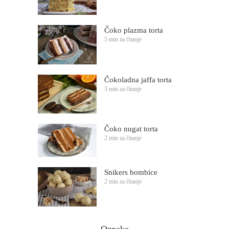
Čoko plazma torta
5 min za čitanje
Čokoladna jaffa torta
3 min za čitanje
Čoko nugat torta
2 min za čitanje
Snikers bombice
2 min za čitanje
Oznake