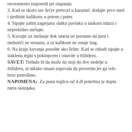
ravnomerno rasporedi pri otapanju.
3. Kad se skoro sav šećer pretvori u karamel dodajte prvo med
i sjedinite kašikom, a potom i puter.
4. Sipajte zatim zagrejanu slatku pavlaku u tankom mlazu i
neprekidno mešajte.
5. Kuvajte uz mešanje dok smesa ne prestane da peni i
mehurići ne nestanu, a za kašikom ne ostaje trag.
6. Na kraju kuvanja posolite ako želite. Kad se ohladi sipajte u
staklenu teglu s poklopcem i ostavite u frižideru.
SAVET:
Trebalo bi da može da stoji do dve nedelje u
frižideru, al nikako nisam uspevala da proverim jer ga vrlo
brzo potrošimo.
NAPOMENA:
Za punu teglicu od 4 dl potrebna je dupla
mera sastojaka.