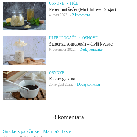
OSNOVE
PIĆE
Pepermint šećer (Mint Infused Sugar)
4. mart 2023.
2 komentara
HLEB I POGAČE
OSNOVE
Starter za sourdough – divlji kvasac
9. decembar 2022.
Dodaj komentar
OSNOVE
Kakao glazura
25. avgust 2022.
Dodaj komentar
8 komentara
Snickers palačinke - MarinaS Taste