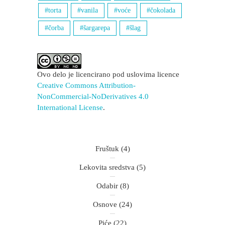
torta
vanila
voće
čokolada
čorba
šargarepa
šlag
Ovo delo je licencirano pod uslovima licence
Creative Commons Attribution-
NonCommercial-NoDerivatives 4.0
International License
.
Fruštuk
(4)
Lekovita sredstva
(5)
Odabir
(8)
Osnove
(24)
Piće
(22)