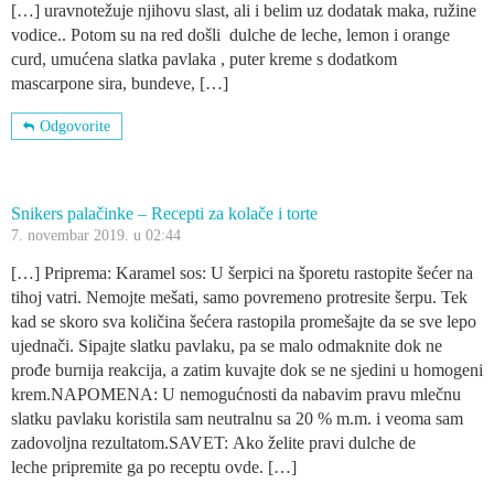
[…] uravnotežuje njihovu slast, ali i belim uz dodatak maka, ružine
vodice.. Potom su na red došli dulche de leche, lemon i orange
curd, umućena slatka pavlaka , puter kreme s dodatkom
mascarpone sira, bundeve, […]
Odgovorite
Snikers palačinke – Recepti za kolače i torte
7. novembar 2019. u 02:44
[…] Priprema: Karamel sos: U šerpici na šporetu rastopite šećer na
tihoj vatri. Nemojte mešati, samo povremeno protresite šerpu. Tek
kad se skoro sva količina šećera rastopila promešajte da se sve lepo
ujednači. Sipajte slatku pavlaku, pa se malo odmaknite dok ne
prođe burnija reakcija, a zatim kuvajte dok se ne sjedini u homogeni
krem.NAPOMENA: U nemogućnosti da nabavim pravu mlečnu
slatku pavlaku koristila sam neutralnu sa 20 % m.m. i veoma sam
zadovoljna rezultatom.SAVET: Ako želite pravi dulche de
leche pripremite ga po receptu ovde. […]