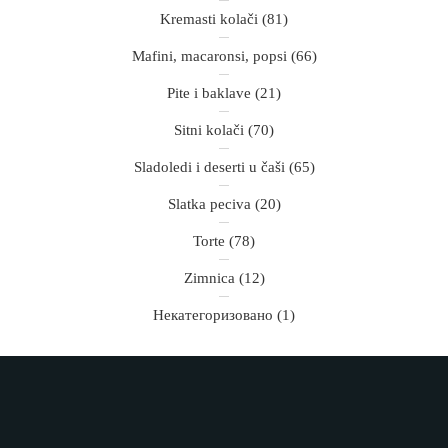
Kremasti kolači
(81)
Mafini, macaronsi, popsi
(66)
Pite i baklave
(21)
Sitni kolači
(70)
Sladoledi i deserti u čaši
(65)
Slatka peciva
(20)
Torte
(78)
Zimnica
(12)
Некатегоризовано
(1)