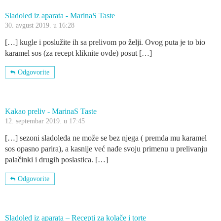
Sladoled iz aparata - MarinaS Taste
30. avgust 2019. u 16:28
[…] kugle i poslužite ih sa prelivom po želji. Ovog puta je to bio
karamel sos (za recept kliknite ovde) posut […]
Odgovorite
Kakao preliv - MarinaS Taste
12. septembar 2019. u 17:45
[…] sezoni sladoleda ne može se bez njega ( premda mu karamel
sos opasno parira), a kasnije već nađe svoju primenu u prelivanju
palačinki i drugih poslastica. […]
Odgovorite
Sladoled iz aparata – Recepti za kolače i torte