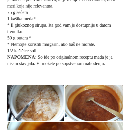
meri koja nije relevantna.
75 g šećera
1 kašika meda*
* Il glukoznog sirupa, šta god vam je dostupnije u datom
trenutku.
50 g putera *
* Nemojte koristiti margarin, ako baš ne morate.
1/2 kašičice soli
NAPOMENA:
So ide po originalnom receptu mada je ja
nisam stavljala. Vi možete po sopstvenom nahođenju.