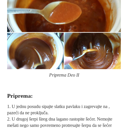
Priprema Deo II
Priprema:
1. U jednu posudu sipajte slatku pavlaku i zagrevajte na ,
pazeći da ne proključa.
2. U drugoj šerpi šireg dna lagano rastopite šećer. Nemojte
mešati nego samo povremeno protresajte šerpu da se šećer