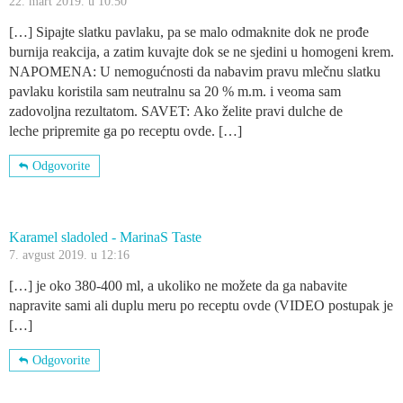
22. mart 2019. u 10:50
[…] Sipajte slatku pavlaku, pa se malo odmaknite dok ne prođe
burnija reakcija, a zatim kuvajte dok se ne sjedini u homogeni krem.
NAPOMENA: U nemogućnosti da nabavim pravu mlečnu slatku
pavlaku koristila sam neutralnu sa 20 % m.m. i veoma sam
zadovoljna rezultatom. SAVET: Ako želite pravi dulche de
leche pripremite ga po receptu ovde. […]
Odgovorite
Karamel sladoled - MarinaS Taste
7. avgust 2019. u 12:16
[…] je oko 380-400 ml, a ukoliko ne možete da ga nabavite
napravite sami ali duplu meru po receptu ovde (VIDEO postupak je
[…]
Odgovorite