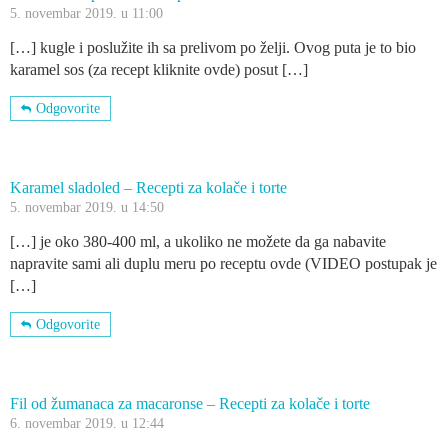
5. novembar 2019. u 11:00
[…] kugle i poslužite ih sa prelivom po želji. Ovog puta je to bio
karamel sos (za recept kliknite ovde) posut […]
Odgovorite
Karamel sladoled – Recepti za kolače i torte
5. novembar 2019. u 14:50
[…] je oko 380-400 ml, a ukoliko ne možete da ga nabavite
napravite sami ali duplu meru po receptu ovde (VIDEO postupak je
[…]
Odgovorite
Fil od žumanaca za macaronse – Recepti za kolače i torte
6. novembar 2019. u 12:44