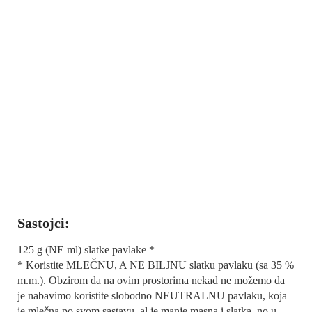
Sastojci:
125 g (NE ml) slatke pavlake *
* Koristite MLEČNU, A NE BILJNU slatku pavlaku (sa 35 %
m.m.). Obzirom da na ovim prostorima nekad ne možemo da
je nabavimo koristite slobodno NEUTRALNU pavlaku, koja
je mlečna po svom sastavu, al je manje masna i slatka, no u