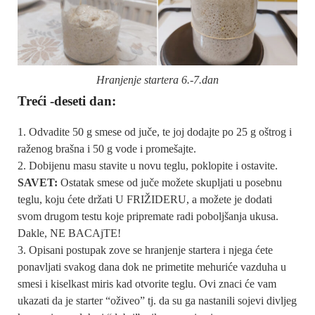
Hranjenje startera 6.-7.dan
Treći -deseti dan:
Odvadite 50 g smese od juče, te joj dodajte po 25 g oštrog i
raženog brašna i 50 g vode i promešajte.
Dobijenu masu stavite u novu teglu, poklopite i ostavite.
SAVET:
Ostatak smese od juče možete skupljati u posebnu
teglu, koju ćete držati U FRIŽIDERU, a možete je dodati
svom drugom testu koje pripremate radi poboljšanja ukusa.
Dakle, NE BACAjTE!
Opisani postupak zove se hranjenje startera i njega ćete
ponavljati svakog dana dok ne primetite mehuriće vazduha u
smesi i kiselkast miris kad otvorite teglu. Ovi znaci će vam
ukazati da je starter “oživeo” tj. da su ga nastanili sojevi divljeg