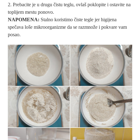
Prebacite je u drugu čistu teglu, ovlaš poklopite i ostavite na
toplijem mestu ponovo.
NAPOMENA:
Stalno koristimo čiste tegle jer higijena
spečava loše mikroorganizme da se razmnože i pokvare vam
posao.