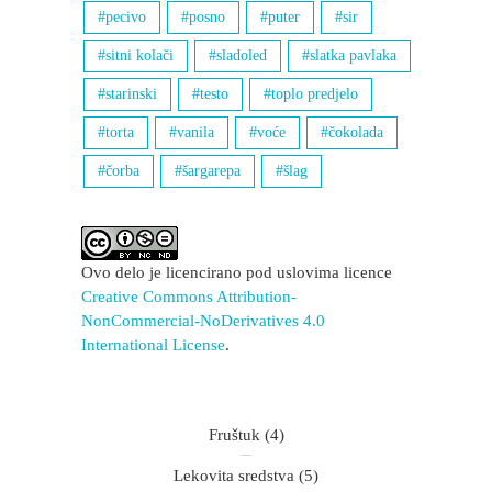
pecivo
posno
puter
sir
sitni kolači
sladoled
slatka pavlaka
starinski
testo
toplo predjelo
torta
vanila
voće
čokolada
čorba
šargarepa
šlag
Ovo delo je licencirano pod uslovima licence
Creative Commons Attribution-
NonCommercial-NoDerivatives 4.0
International License
.
Fruštuk
(4)
Lekovita sredstva
(5)