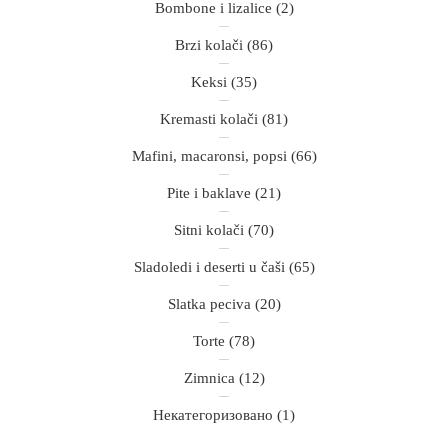
Bombone i lizalice
(2)
Brzi kolači
(86)
Keksi
(35)
Kremasti kolači
(81)
Mafini, macaronsi, popsi
(66)
Pite i baklave
(21)
Sitni kolači
(70)
Sladoledi i deserti u čaši
(65)
Slatka peciva
(20)
Torte
(78)
Zimnica
(12)
Некатегоризовано
(1)