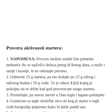
Provera aktivnosti startera:
NAPOMENA:
Proveru možete uraditi čim primetite
mehuriće što se najčešće dešava petog ili šestog dana, a može i
ranije i kasnije, te ne odustajte prerano.
Odmerite 25 g startera, pa mu dodajte po 25 g oštrog i
raženog brašna i 50 g vode. To je odnos
1:2:2
kojeg je
poželjno da se držite kad god proveravate snagu startera.
Promešajte, pa smesu stavite u čistu teglu i lagano poklopite.
Gumicom za tegle obeležite nivo do kog je starter u tegli
(vidi fotografije pripreme) kako bi lakše pratili rast.