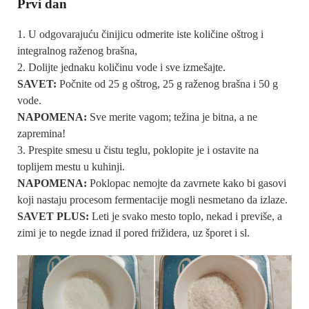
Prvi dan
U odgovarajuću činijicu odmerite iste količine oštrog i
integralnog raženog brašna,
Dolijte jednaku količinu vode i sve izmešajte.
SAVET:
Počnite od 25 g oštrog, 25 g raženog brašna i 50 g
vode.
NAPOMENA:
Sve merite vagom; težina je bitna, a ne
zapremina!
Prespite smesu u čistu teglu, poklopite je i ostavite na
toplijem mestu u kuhinji.
NAPOMENA:
Poklopac nemojte da zavrnete kako bi gasovi
koji nastaju procesom fermentacije mogli nesmetano da izlaze.
SAVET PLUS:
Leti je svako mesto toplo, nekad i previše, a
zimi je to negde iznad il pored frižidera, uz šporet i sl.