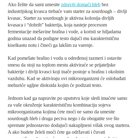
Ako želite da sami umesite
zdraviji domaći hleb
bez
industrijskog kvasca trebaće vam starter za sourdough – divlji
kvasac. Starter za sourdough je aktivna kolonija divljih
kvasaca i “dobrih” bakterija, koja nasteje procesom
fermentacije mešavine brašna i vode, a koristi se hiljadama
godina unazad da podigne testo dajući mu karakterističnu
kiselkastu notu i čineći ga lakšim za varenje.
Kad pomešate brašno i vodu u određenoj razmeri i ostavite
smesu da stoji na toplom mestu aktiviraće se prijateljske
bakterije i divlji kvasci koji inače postoje u brašnu i okolnim
vazduhu. Kad se aktiviraju ovi mikroorganizmi će oslobađati
mehuriće ugljne dioksida kojim će podizati testo.
Jednom kad ga napravite po uputstvu koje sledi imaćete samo
za vaše okruženje karakterističnu kombinaciju sojeva
mikroorganizama kojima ćete moći ne samo da umesite
sourdough hleb i druga peciva nego i da obogatite sve što
spremate jednostavno dodajući nakupljneni višak ovog startera.
A ako budete želeli moći ćete ga održavati i čuvati