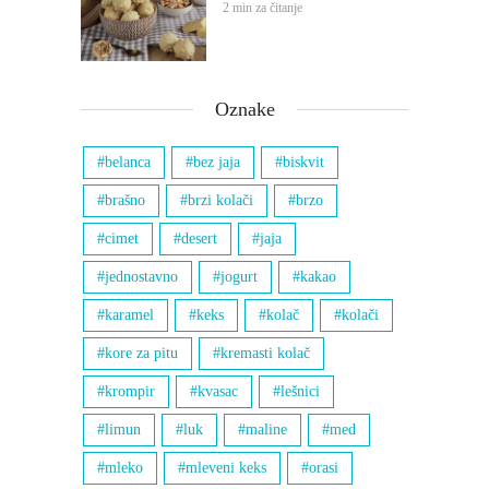
2 min za čitanje
Oznake
belanca
bez jaja
biskvit
brašno
brzi kolači
brzo
cimet
desert
jaja
jednostavno
jogurt
kakao
karamel
keks
kolač
kolači
kore za pitu
kremasti kolač
krompir
kvasac
lešnici
limun
luk
maline
med
mleko
mleveni keks
orasi