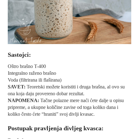
Sastojci:
Oštro brašno T-400
Integralno raženo brašno
Voda (filtrirana ili flaširana)
SAVET:
Teoretski možete koristiti i druga brašna, al ovo su
ona koja daju provereno dobar rezultat.
NAPOMENA:
Tačne polazne mere naći ćete dalje u opisu
pripreme, a ukupne količine zavise od toga koliko dana i
koliko često ćete “hraniti” svoj divlji kvasac.
Postupak pravljenja divljeg kvasca: