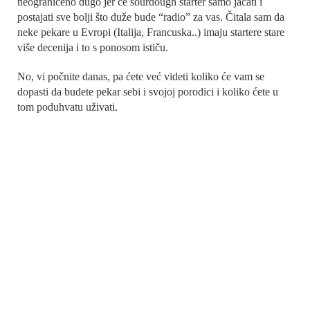
neograničeno dugo jer će sourdough starter samo jačati i
postajati sve bolji što duže bude “radio” za vas. Čitala sam da
neke pekare u Evropi (Italija, Francuska..) imaju startere stare
više decenija i to s ponosom ističu.
No, vi počnite danas, pa ćete već videti koliko će vam se
dopasti da budete pekar sebi i svojoj porodici i koliko ćete u
tom poduhvatu uživati.