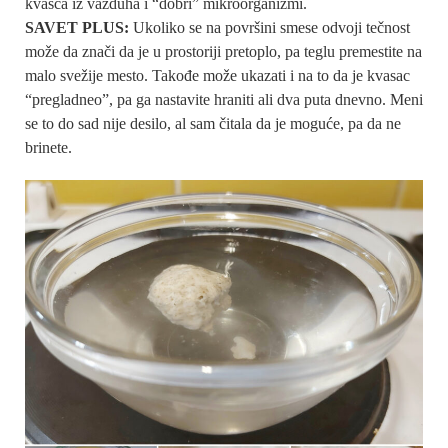
kvasca iz vazduha i “dobri” mikroorganizmi.
SAVET PLUS:
Ukoliko se na površini smese odvoji tečnost
može da znači da je u prostoriji pretoplo, pa teglu premestite na
malo svežije mesto. Takođe može ukazati i na to da je kvasac
“pregladneo”, pa ga nastavite hraniti ali dva puta dnevno. Meni
se to do sad nije desilo, al sam čitala da je moguće, pa da ne
brinete.