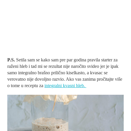
P.S.
Setila sam se kako sam pre par godina pravila starter za
raženi hleb i tad mi se rezultat nije naročito svideo jer je ipak
samo integralno brašno prilično kiselkasto, a kvasac se
verovatno nije dovoljno razvio. Ako vas zanima pročitajte više
o tome u receptu za
integralni kvasni hleb.