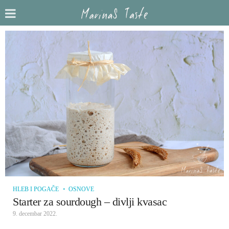
HLEB I POGAČE
OSNOVE
Starter za sourdough – divlji kvasac
9. decembar 2022.