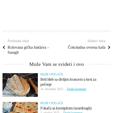
Prethodni tekst
Sledeći tekst
Rolovana grčka baklava –
Čokoladna ovsena kaša
Saragli
Može Vam se svideti i ovo
HLEB I POGAČE
Beli hleb sa divljim kvascem u kesi za
pečenje
14. decembar 2023.
Dodaj komentar
HLEB I POGAČE
Fokača sa krompirom (sourdough)
5. oktobar 2023.
Dodaj komentar