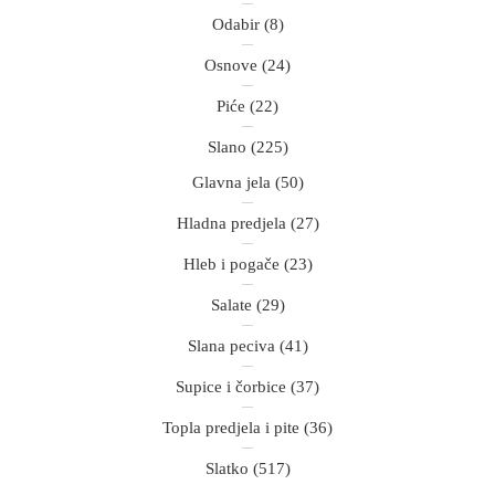
Odabir
(8)
Osnove
(24)
Piće
(22)
Slano
(225)
Glavna jela
(50)
Hladna predjela
(27)
Hleb i pogače
(23)
Salate
(29)
Slana peciva
(41)
Supice i čorbice
(37)
Topla predjela i pite
(36)
Slatko
(517)