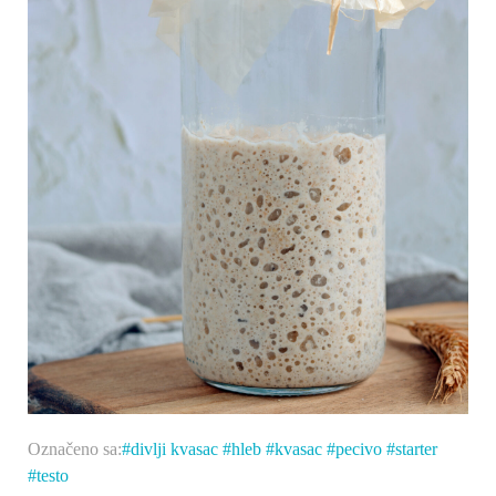
Označeno sa:
divlji kvasac
hleb
kvasac
pecivo
starter
testo