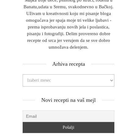
Majka troje dece, psiholog po struci, rođena u
Banatu,udata u Sremu, svakodnevno u Bačkoj.
Uživam u kreativnosti koju mi pisanje bloga
omogućava jer spaja moje tri velike ljubavi -
prema isprobavanju novih jela i poslastica,
pisanju i fotografiji. Delim provereno dobre
recepte od srca jer verujem da se sve dobro
umnožava delenjem.
Arhiva recepta
Novi recepti na vaš mejl