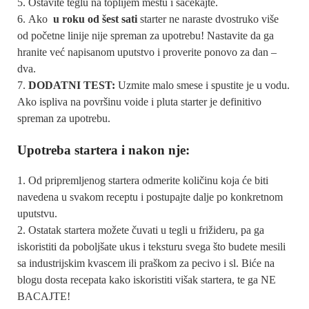
Ostavite teglu na toplijem mestu i sačekajte.
Ako
u roku od šest sati
starter ne naraste dvostruko više
od početne linije nije spreman za upotrebu! Nastavite da ga
hranite već napisanom uputstvo i proverite ponovo za dan –
dva.
DODATNI TEST:
Uzmite malo smese i spustite je u vodu.
Ako ispliva na površinu voide i pluta starter je definitivo
spreman za upotrebu.
Upotreba startera i nakon nje:
Od pripremljenog startera odmerite količinu koja će biti
navedena u svakom receptu i postupajte dalje po konkretnom
uputstvu.
Ostatak startera možete čuvati u tegli u frižideru, pa ga
iskoristiti da poboljšate ukus i teksturu svega što budete mesili
sa industrijskim kvascem ili praškom za pecivo i sl. Biće na
blogu dosta recepata kako iskoristiti višak startera, te ga NE
BACAJTE!