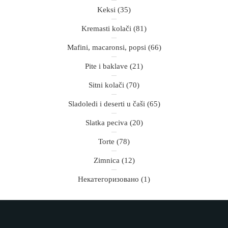
Keksi
(35)
Kremasti kolači
(81)
Mafini, macaronsi, popsi
(66)
Pite i baklave
(21)
Sitni kolači
(70)
Sladoledi i deserti u čaši
(65)
Slatka peciva
(20)
Torte
(78)
Zimnica
(12)
Некатегоризовано
(1)