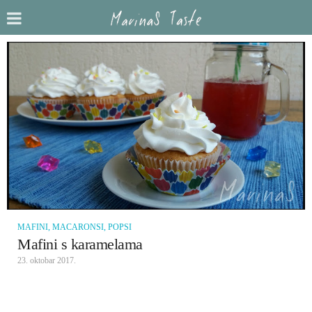
MAFINI, MACARONSI, POPSI
Mafini s karamelama
23. oktobar 2017.