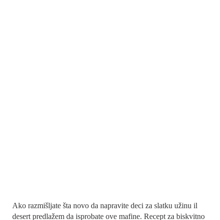
Ako razmišljate šta novo da napravite deci za slatku užinu il
desert predlažem da isprobate ove mafine. Recept za biskvitno