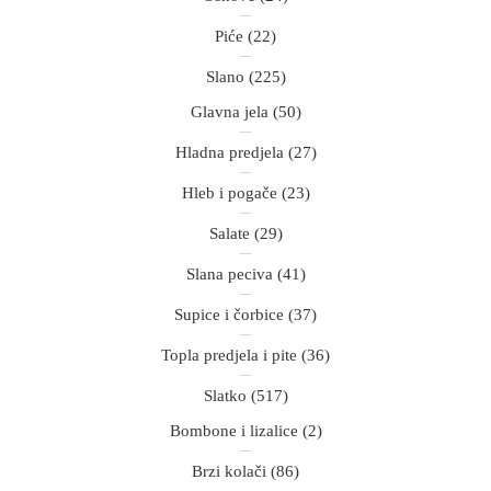
Piće
(22)
Slano
(225)
Glavna jela
(50)
Hladna predjela
(27)
Hleb i pogače
(23)
Salate
(29)
Slana peciva
(41)
Supice i čorbice
(37)
Topla predjela i pite
(36)
Slatko
(517)
Bombone i lizalice
(2)
Brzi kolači
(86)