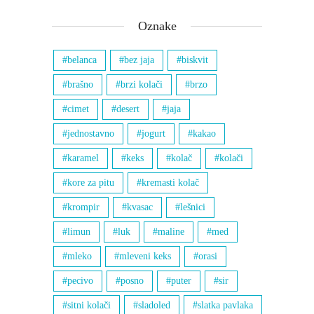
Oznake
belanca
bez jaja
biskvit
brašno
brzi kolači
brzo
cimet
desert
jaja
jednostavno
jogurt
kakao
karamel
keks
kolač
kolači
kore za pitu
kremasti kolač
krompir
kvasac
lešnici
limun
luk
maline
med
mleko
mleveni keks
orasi
pecivo
posno
puter
sir
sitni kolači
sladoled
slatka pavlaka