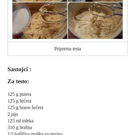
Priprema testa
Sastojci :
Za testo:
125 g putera
125 g šećera
125 g braon šećera
2 jaja
125 ml mleka
310 g brašna
1/2 kašičice praška za pecivo