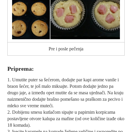
Pre i posle pečenja
Priprema:
1. Umutite puter sa šećerom, dodajte par kapi arome vanile i
braon šećer, te još malo miksajte. Potom dodajte jedno pa
drugo jaje, a između opet mutite da se masa ujednači. Na kraju
naizmenično dodajte brašno pomešano sa praškom za pecivo i
mleko sve vreme muteći.
2. Dobijenu smesu kutlačom sipajte u papirnim korpicama
postavljene otvore kalupa za mafine (od ove količine izađe oko
18 komada).
3. Isecite karamele na komade željene veličine i rasporedite po