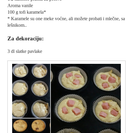
Aroma vanile
100 g tofi karamela*
* Karamele su one meke voćne, ali možete probati i mlečne, sa
lešnikom..
Za dekoraciju:
3 dl slatke pavlake