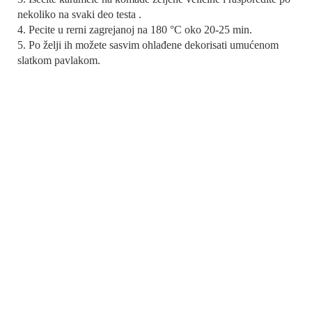
nekoliko na svaki deo testa .
4. Pecite u rerni zagrejanoj na 180 °C oko 20-25 min.
5. Po želji ih možete sasvim ohlađene dekorisati umućenom
slatkom pavlakom.