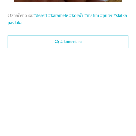
Označeno sa:
desert
karamele
kolači
mafini
puter
slatka
pavlaka
4 komentara