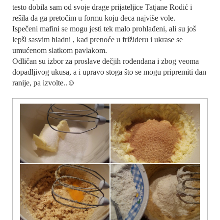
testo dobila sam od svoje drage prijateljice Tatjane Rodić i
rešila da ga pretočim u formu koju deca najviše vole.
Ispečeni mafini se mogu jesti tek malo prohlađeni, ali su još
lepši sasvim hladni , kad prenoće u frižideru i ukrase se
umućenom slatkom pavlakom.
Odličan su izbor za proslave dečjih rođendana i zbog veoma
dopadljivog ukusa, a i upravo stoga što se mogu pripremiti dan
ranije, pa izvolte..☺