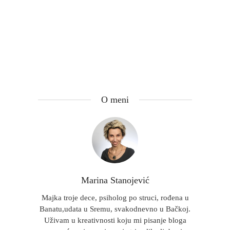
O meni
Marina Stanojević
Majka troje dece, psiholog po struci, rođena u
Banatu,udata u Sremu, svakodnevno u Bačkoj.
Uživam u kreativnosti koju mi pisanje bloga