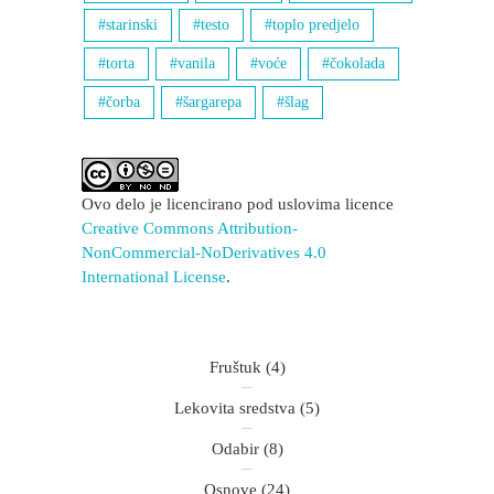
starinski
testo
toplo predjelo
torta
vanila
voće
čokolada
čorba
šargarepa
šlag
Ovo delo je licencirano pod uslovima licence
Creative Commons Attribution-
NonCommercial-NoDerivatives 4.0
International License
.
Fruštuk
(4)
Lekovita sredstva
(5)
Odabir
(8)
Osnove
(24)