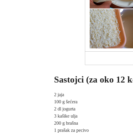
Sastojci (za oko 12 
2 jaja
100 g šećera
2 dl jogurta
3 kašike ulja
200 g brašna
1 prašak za pecivo