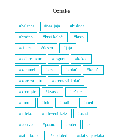
Oznake
belanca
bez jaja
biskvit
brašno
brzi kolači
brzo
cimet
desert
jaja
jednostavno
jogurt
kakao
karamel
keks
kolač
kolači
kore za pitu
kremasti kolač
krompir
kvasac
lešnici
limun
luk
maline
med
mleko
mleveni keks
orasi
pecivo
posno
puter
sir
sitni kolači
sladoled
slatka pavlaka