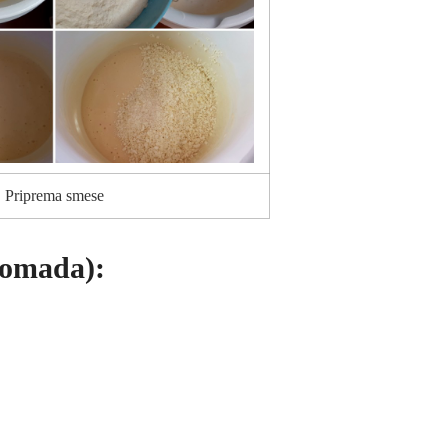
Priprema smese
komada):