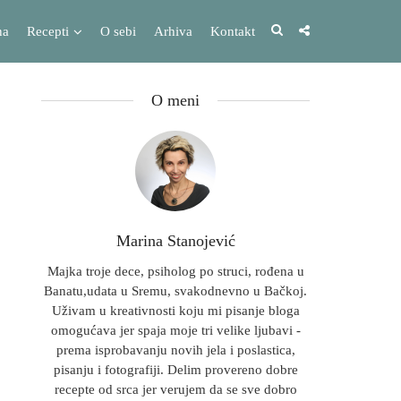
na
Recepti
O sebi
Arhiva
Kontakt
O meni
Marina Stanojević
Majka troje dece, psiholog po struci, rođena u
Banatu,udata u Sremu, svakodnevno u Bačkoj.
Uživam u kreativnosti koju mi pisanje bloga
omogućava jer spaja moje tri velike ljubavi -
prema isprobavanju novih jela i poslastica,
pisanju i fotografiji. Delim provereno dobre
recepte od srca jer verujem da se sve dobro