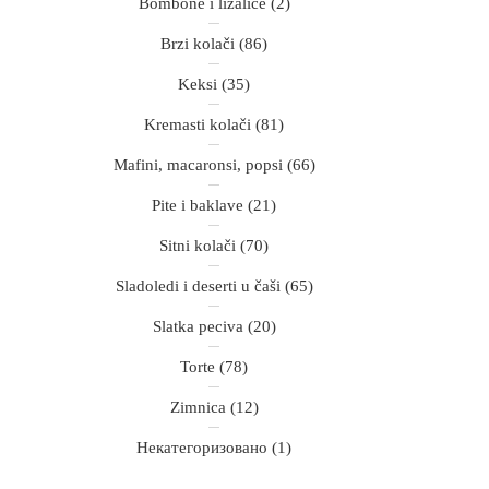
Bombone i lizalice
(2)
Brzi kolači
(86)
Keksi
(35)
Kremasti kolači
(81)
Mafini, macaronsi, popsi
(66)
Pite i baklave
(21)
Sitni kolači
(70)
Sladoledi i deserti u čaši
(65)
Slatka peciva
(20)
Torte
(78)
Zimnica
(12)
Некатегоризовано
(1)