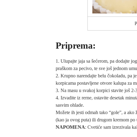
P
Priprema:
1. Ulupajte jaja sa šećerom, pa dodajte jog
praškom za pecivo, te sve još jednom umut
2. Krupno narendajte belu čokoladu, pa j
korpicama postavljene otvore kalupa za ma
3. Na masu u svakoj korpici stavite još 2
4. Izvadite iz rerne, ostavite desetak minu
sasvim ohlade.
Možete ih jesti odmah tako “gole”, a ako
(kao ja ovog puta) ili drugom kremom po
NAPOMENA
: Cvetiće sam izrezivala ka