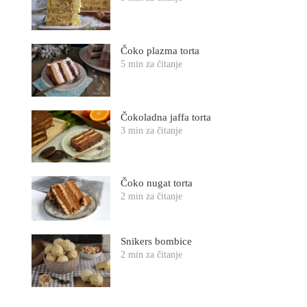
Čoko plazma torta
5 min za čitanje
Čokoladna jaffa torta
3 min za čitanje
Čoko nugat torta
2 min za čitanje
Snikers bombice
2 min za čitanje