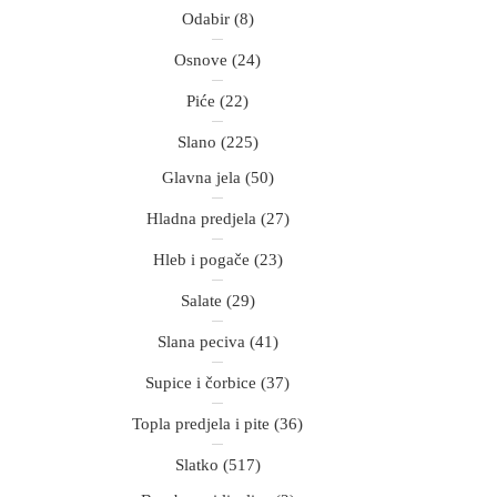
Odabir
(8)
Osnove
(24)
Piće
(22)
Slano
(225)
Glavna jela
(50)
Hladna predjela
(27)
Hleb i pogače
(23)
Salate
(29)
Slana peciva
(41)
Supice i čorbice
(37)
Topla predjela i pite
(36)
Slatko
(517)