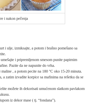
re i nakon pečenja
urt i ulje, izmiksajte, a potom i brašno pomešano sa
ite.
e umešajte i pripremljenom smesom punite papirnim
fine. Pazite da ne napunite do vrha.
-3 maline , a potom pecite na 180 °C oko 15-20 minuta.
ta, a zatim izvadite korpice sa mafinima na rešetku da se
 želite možete ih dekorisati umućenom slatkom pavlakom
 ukusu.
lupom iz dekor mase ( tj. “fondana”).