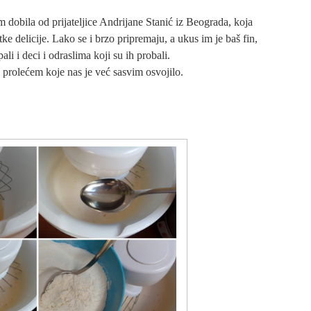
 dobila od prijateljice Andrijane Stanić iz Beograda, koja
atke delicije. Lako se i brzo pripremaju, a ukus im je baš fin,
i i deci i odraslima koji su ih probali.
 prolećem koje nas je već sasvim osvojilo.