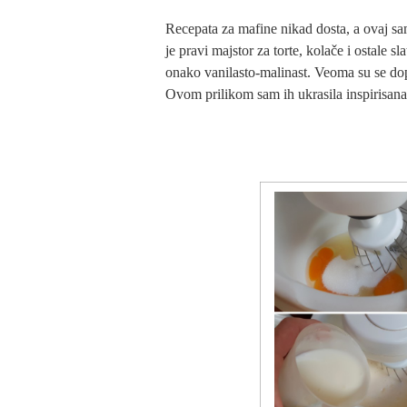
Recepata za mafine nikad dosta, a ovaj sam
je pravi majstor za torte, kolače i ostale sl
onako vanilasto-malinast. Veoma su se dopal
Ovom prilikom sam ih ukrasila inspirisana