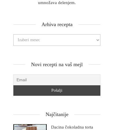
umnožava delenjem.
Arhiva recepta
Novi recepti na vaš mejl
Najčitanije
Dacina čokoladna torta