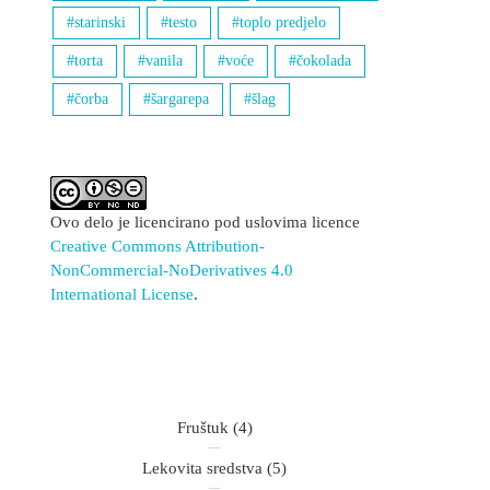
starinski
testo
toplo predjelo
torta
vanila
voće
čokolada
čorba
šargarepa
šlag
Ovo delo je licencirano pod uslovima licence
Creative Commons Attribution-
NonCommercial-NoDerivatives 4.0
International License
.
Fruštuk
(4)
Lekovita sredstva
(5)