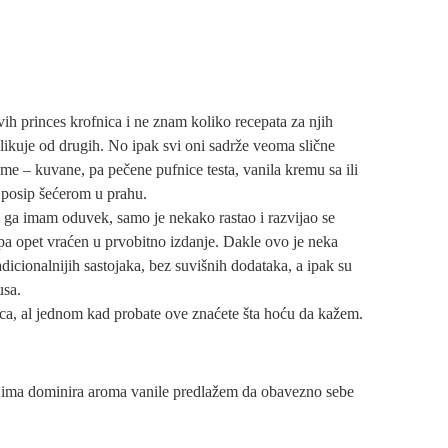
vih princes krofnica i ne znam koliko recepata za njih
likuje od drugih. No ipak svi oni sadrže veoma slične
me – kuvane, pa pečene pufnice testa, vanila kremu sa ili
i posip šećerom u prahu.
 ga imam oduvek, samo je nekako rastao i razvijao se
pa opet vraćen u prvobitno izdanje. Dakle ovo je neka
adicionalnijih sastojaka, bez suvišnih dodataka, a ipak su
usa.
nica, al jednom kad probate ove znaćete šta hoću da kažem.
ojima dominira aroma vanile predlažem da obavezno sebe