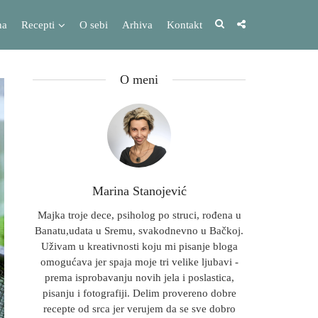
na
Recepti
O sebi
Arhiva
Kontakt
O meni
Marina Stanojević
Majka troje dece, psiholog po struci, rođena u
Banatu,udata u Sremu, svakodnevno u Bačkoj.
Uživam u kreativnosti koju mi pisanje bloga
omogućava jer spaja moje tri velike ljubavi -
prema isprobavanju novih jela i poslastica,
pisanju i fotografiji. Delim provereno dobre
recepte od srca jer verujem da se sve dobro