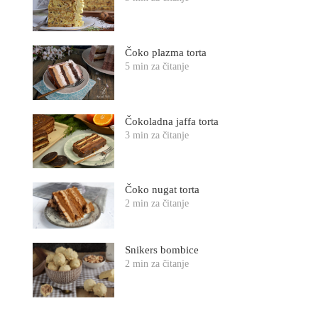
Čoko plazma torta
5 min za čitanje
Čokoladna jaffa torta
3 min za čitanje
Čoko nugat torta
2 min za čitanje
Snikers bombice
2 min za čitanje