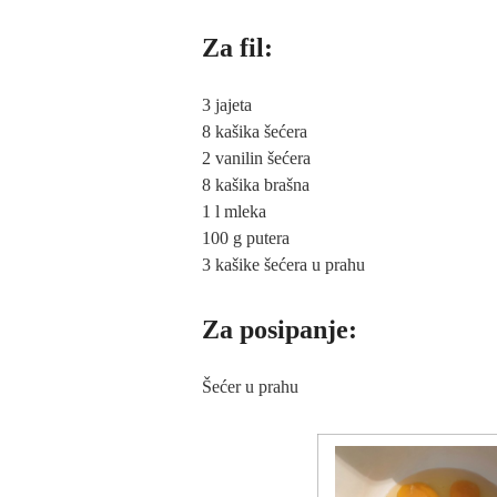
Za fil:
3 jajeta
8 kašika šećera
2 vanilin šećera
8 kašika brašna
1 l mleka
100 g putera
3 kašike šećera u prahu
Za posipanje:
Šećer u prahu