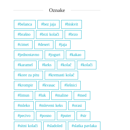
Oznake
belanca
bez jaja
biskvit
brašno
brzi kolači
brzo
cimet
desert
jaja
jednostavno
jogurt
kakao
karamel
keks
kolač
kolači
kore za pitu
kremasti kolač
krompir
kvasac
lešnici
limun
luk
maline
med
mleko
mleveni keks
orasi
pecivo
posno
puter
sir
sitni kolači
sladoled
slatka pavlaka