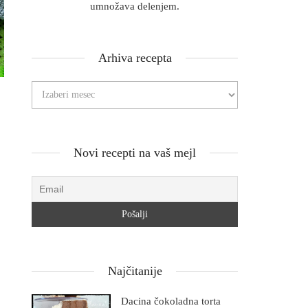
umnožava delenjem.
Arhiva recepta
Novi recepti na vaš mejl
Najčitanije
Dacina čokoladna torta