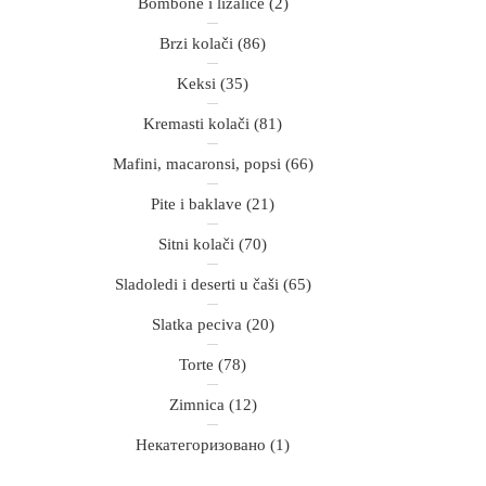
Bombone i lizalice
(2)
Brzi kolači
(86)
Keksi
(35)
Kremasti kolači
(81)
Mafini, macaronsi, popsi
(66)
Pite i baklave
(21)
Sitni kolači
(70)
Sladoledi i deserti u čaši
(65)
Slatka peciva
(20)
Torte
(78)
Zimnica
(12)
Некатегоризовано
(1)