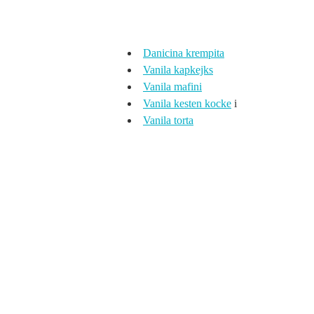
Danicina krempita
Vanila kapkejks
Vanila mafini
Vanila kesten kocke
i
Vanila torta