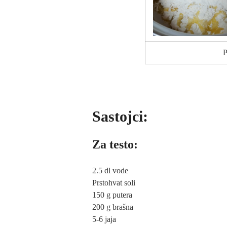
P
Sastojci:
Za testo:
2.5 dl vode
Prstohvat soli
150 g putera
200 g brašna
5-6 jaja