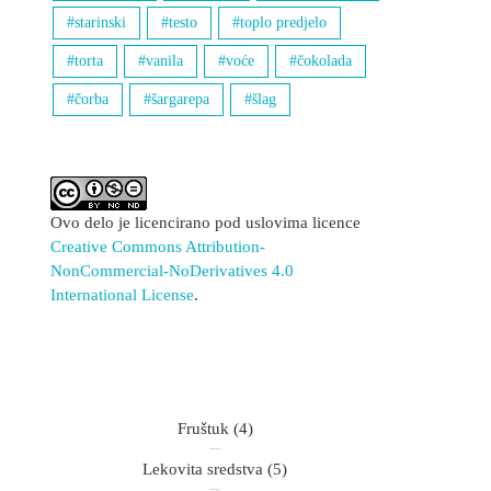
starinski
testo
toplo predjelo
torta
vanila
voće
čokolada
čorba
šargarepa
šlag
Ovo delo je licencirano pod uslovima licence
Creative Commons Attribution-
NonCommercial-NoDerivatives 4.0
International License
.
Fruštuk
(4)
Lekovita sredstva
(5)