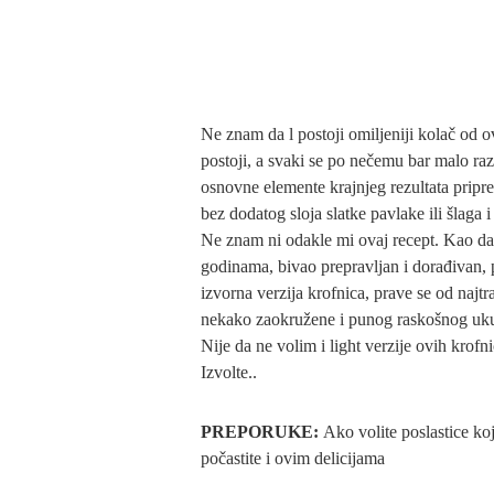
Ne znam da l postoji omiljeniji kolač od o
postoji, a svaki se po nečemu bar malo raz
osnovne elemente krajnjeg rezultata pripre
bez dodatog sloja slatke pavlake ili šlaga 
Ne znam ni odakle mi ovaj recept. Kao da
godinama, bivao prepravljan i dorađivan, 
izvorna verzija krofnica, prave se od najtr
nekako zaokružene i punog raskošnog uk
Nije da ne volim i light verzije ovih krof
Izvolte..
PREPORUKE:
Ako volite poslastice k
počastite i ovim delicijama