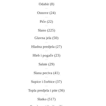
Odabir
(8)
Osnove
(24)
Piće
(22)
Slano
(225)
Glavna jela
(50)
Hladna predjela
(27)
Hleb i pogače
(23)
Salate
(29)
Slana peciva
(41)
Supice i čorbice
(37)
Topla predjela i pite
(36)
Slatko
(517)