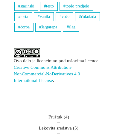
starinski
testo
toplo predjelo
torta
vanila
voće
čokolada
čorba
šargarepa
šlag
Ovo delo je licencirano pod uslovima licence
Creative Commons Attribution-
NonCommercial-NoDerivatives 4.0
International License
.
Fruštuk
(4)
Lekovita sredstva
(5)