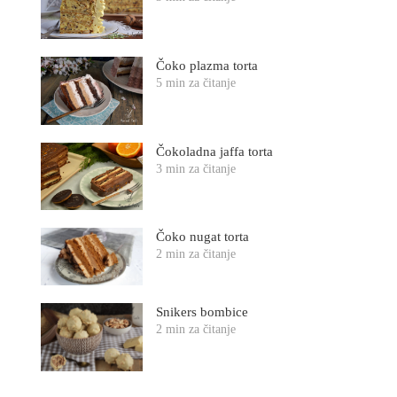
Čoko plazma torta
5 min za čitanje
Čokoladna jaffa torta
3 min za čitanje
Čoko nugat torta
2 min za čitanje
Snikers bombice
2 min za čitanje