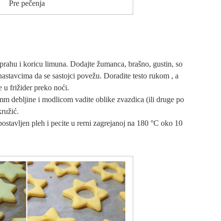
Pre pečenja
 prahu i koricu limuna. Dodajte žumanca, brašno, gustin, so
 nastavcima da se sastojci povežu. Doradite testo rukom , a
e u frižider preko noći.
mm debljine i modlicom vadite oblike zvazdica (ili druge po
kružić.
ostavljen pleh i pecite u rerni zagrejanoj na 180 °C oko 10