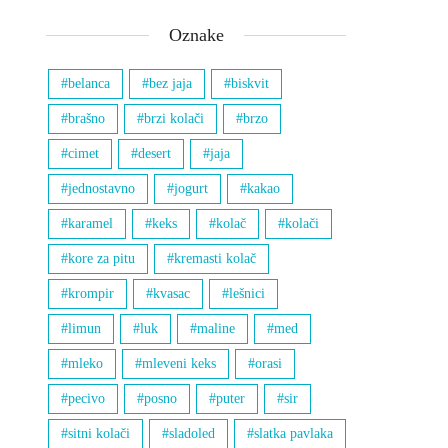
Oznake
belanca
bez jaja
biskvit
brašno
brzi kolači
brzo
cimet
desert
jaja
jednostavno
jogurt
kakao
karamel
keks
kolač
kolači
kore za pitu
kremasti kolač
krompir
kvasac
lešnici
limun
luk
maline
med
mleko
mleveni keks
orasi
pecivo
posno
puter
sir
sitni kolači
sladoled
slatka pavlaka