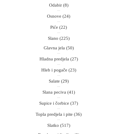
Odabir
(8)
Osnove
(24)
Piće
(22)
Slano
(225)
Glavna jela
(50)
Hladna predjela
(27)
Hleb i pogače
(23)
Salate
(29)
Slana peciva
(41)
Supice i čorbice
(37)
Topla predjela i pite
(36)
Slatko
(517)