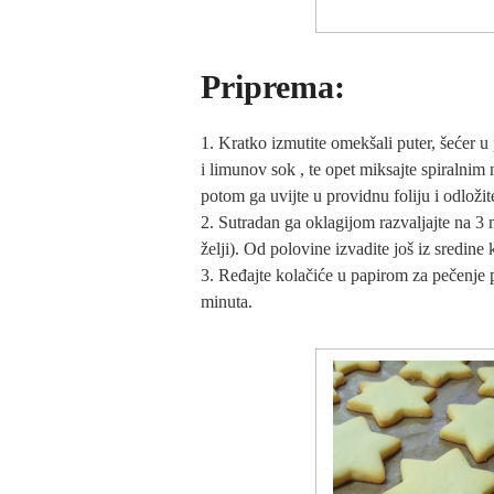
Priprema:
1. Kratko izmutite omekšali puter, šećer u
i limunov sok , te opet miksajte spiralnim
potom ga uvijte u providnu foliju i odložit
2. Sutradan ga oklagijom razvaljajte na 3 
želji). Od polovine izvadite još iz sredine 
3. Ređajte kolačiće u papirom za pečenje p
minuta.