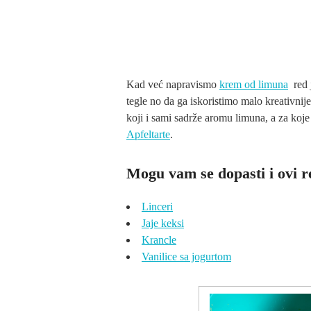
Kad već napravismo
krem od limuna
red 
tegle no da ga iskoristimo malo kreativnij
koji i sami sadrže aromu limuna, a za ko
Apfeltarte
.
Mogu vam se dopasti i ovi r
Linceri
Jaje keksi
Krancle
Vanilice sa jogurtom