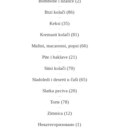
Bombone i lizalice
(2)
Brzi kolači
(86)
Keksi
(35)
Kremasti kolači
(81)
Mafini, macaronsi, popsi
(66)
Pite i baklave
(21)
Sitni kolači
(70)
Sladoledi i deserti u čaši
(65)
Slatka peciva
(20)
Torte
(78)
Zimnica
(12)
Некатегоризовано
(1)