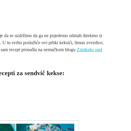
je da se uzdržimo da ga ne pojedemo odmah direktno iz
e. U tu svrhu poslužiće ovi prhki keksići, limun zvezdice,
je sam recept pronašla na nemačkom blogu
Zimtkeks und
ecepti za sendvič kekse: