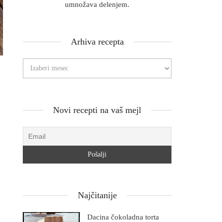
umnožava delenjem.
Arhiva recepta
Novi recepti na vaš mejl
Najčitanije
Dacina čokoladna torta