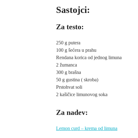
Sastojci:
Za testo:
250 g putera
100 g šećera u prahu
Rendana korica od jednog limuna
2 žumanca
300 g brašna
50 g gustina ( skroba)
Prstohvat soli
2 kašičice limunovog soka
Za nadev:
Lemon curd – krema od limuna