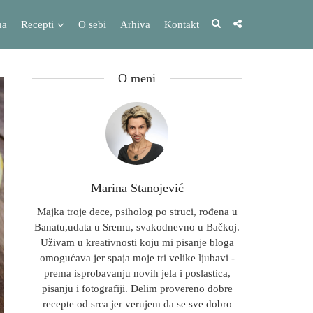
na
Recepti
O sebi
Arhiva
Kontakt
O meni
Marina Stanojević
Majka troje dece, psiholog po struci, rođena u
Banatu,udata u Sremu, svakodnevno u Bačkoj.
Uživam u kreativnosti koju mi pisanje bloga
omogućava jer spaja moje tri velike ljubavi -
prema isprobavanju novih jela i poslastica,
pisanju i fotografiji. Delim provereno dobre
recepte od srca jer verujem da se sve dobro