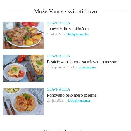
Može Vam se svideti i ovo
GLAVNA JELA
Juneće ćufte sa pirinčem
4. jul 2024.
Dodaj komentar
GLAVNA JELA
Pasticio – makarone sa mlevenim mesom
20. septembar 2023.
2 komentara
GLAVNA JELA
Pohovano belo meso iz rerne
25. jul 2023.
Dodaj komentar