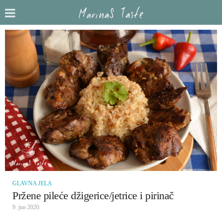
GLAVNA JELA
Pržene pileće džigerice/jetrice i pirinač
9. jun 2020.