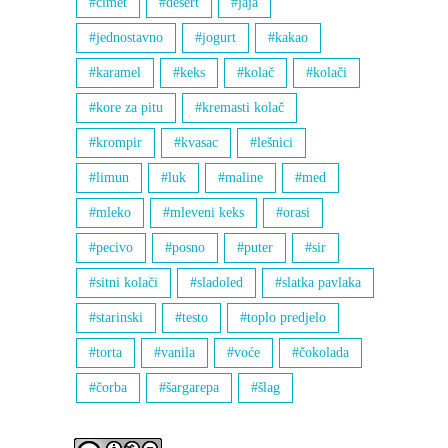
cimet
desert
jaja
jednostavno
jogurt
kakao
karamel
keks
kolač
kolači
kore za pitu
kremasti kolač
krompir
kvasac
lešnici
limun
luk
maline
med
mleko
mleveni keks
orasi
pecivo
posno
puter
sir
sitni kolači
sladoled
slatka pavlaka
starinski
testo
toplo predjelo
torta
vanila
voće
čokolada
čorba
šargarepa
šlag