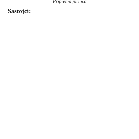
Priprema pirinča
Sastojci: