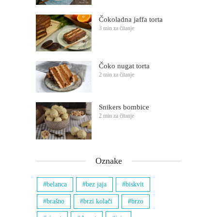
Čokoladna jaffa torta
3 min za čitanje
Čoko nugat torta
2 min za čitanje
Snikers bombice
2 min za čitanje
Oznake
belanca
bez jaja
biskvit
brašno
brzi kolači
brzo