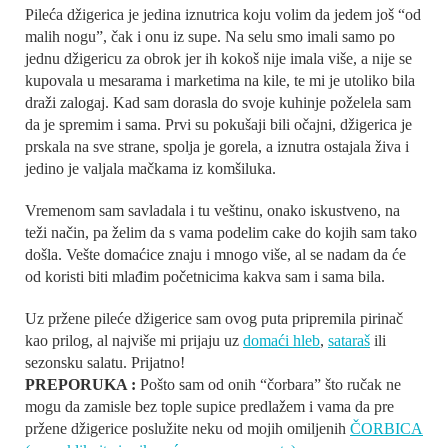
Pileća džigerica je jedina iznutrica koju volim da jedem još “od
malih nogu”, čak i onu iz supe. Na selu smo imali samo po
jednu džigericu za obrok jer ih kokoš nije imala više, a nije se
kupovala u mesarama i marketima na kile, te mi je utoliko bila
draži zalogaj. Kad sam dorasla do svoje kuhinje poželela sam
da je spremim i sama. Prvi su pokušaji bili očajni, džigerica je
prskala na sve strane, spolja je gorela, a iznutra ostajala živa i
jedino je valjala mačkama iz komšiluka.
Vremenom sam savladala i tu veštinu, onako iskustveno, na
teži način, pa želim da s vama podelim cake do kojih sam tako
došla. Vešte domaćice znaju i mnogo više, al se nadam da će
od koristi biti mlađim početnicima kakva sam i sama bila.
Uz pržene pileće džigerice sam ovog puta pripremila pirinač
kao prilog, al najviše mi prijaju uz
domaći hleb
,
sataraš
ili
sezonsku salatu. Prijatno!
PREPORUKA :
Pošto sam od onih “čorbara” što ručak ne
mogu da zamisle bez tople supice predlažem i vama da pre
pržene džigerice poslužite neku od mojih omiljenih
ČORBICA