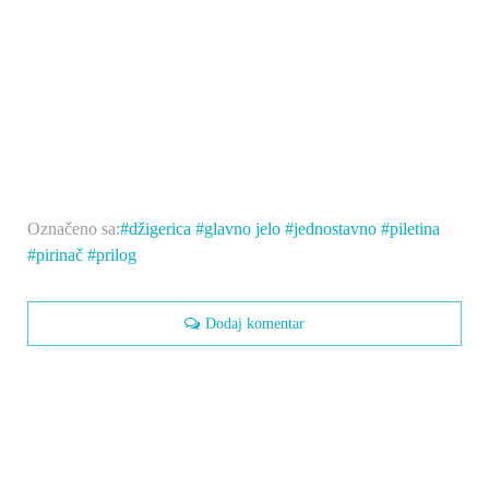
Označeno sa:
džigerica
glavno jelo
jednostavno
piletina
pirinač
prilog
Dodaj komentar