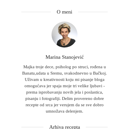
O meni
Marina Stanojević
Majka troje dece, psiholog po struci, rođena u
Banatu,udata u Sremu, svakodnevno u Bačkoj.
Uživam u kreativnosti koju mi pisanje bloga
omogućava jer spaja moje tri velike ljubavi -
prema isprobavanju novih jela i poslastica,
pisanju i fotografiji. Delim provereno dobre
recepte od srca jer verujem da se sve dobro
umnožava delenjem.
Arhiva recepta