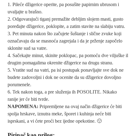
Pileće džigerice operite, pa posušite papirnim ubrusom i
uvaljajte u brašno.
Odgovarajući tiganj premažite debljim slojem masti, gusto
poređajte džigerice, poklopite, a zatim stavite na slabiju vatru.
Pet minuta nakon što začujete šuštanje i slične zvuke koji
označavaju da se masnoća zagrejala i da je prženje započelo
sklonite sud sa vatre.
Sačekajte minut, skinite poklopac, pa pomoću dve viljuške il
drugim pomagalima okrenite džigerice na drugu stranu.
Vratite sud na vatri, pa isi postupak ponavljajte sve dok ne
budete zadovoljni i dok ne ocenite da su džigerice dovoljno
porumenele.
Tek nakon toga, a pre služenja ih POSOLITE. Nikako
ranije jer će biti tvrde.
NAPOMENA:
Pripremljene na ovaj način džigerice će biti
spolja hrskave, iznutra meke, šporet i kuhinja neće biti
isprskani, a vi ćete proći bez ijedne opekotine. 🙂
Pirinač kao prilog: