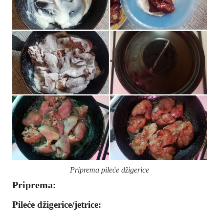
Priprema pileće džigerice
Priprema:
Pileće džigerice/jetrice: