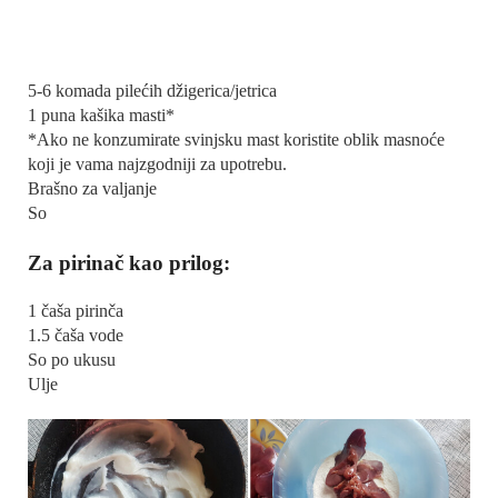
5-6 komada pilećih džigerica/jetrica
1 puna kašika masti*
*Ako ne konzumirate svinjsku mast koristite oblik masnoće
koji je vama najzgodniji za upotrebu.
Brašno za valjanje
So
Za pirinač kao prilog:
1 čaša pirinča
1.5 čaša vode
So po ukusu
Ulje