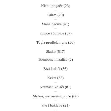
Hleb i pogače
(23)
Salate
(29)
Slana peciva
(41)
Supice i čorbice
(37)
Topla predjela i pite
(36)
Slatko
(517)
Bombone i lizalice
(2)
Brzi kolači
(86)
Keksi
(35)
Kremasti kolači
(81)
Mafini, macaronsi, popsi
(66)
Pite i baklave
(21)