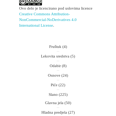
Ovo delo je licencirano pod uslovima licence
Creative Commons Attribution-
NonCommercial-NoDerivatives 4.0
International License
.
Fruštuk
(4)
Lekovita sredstva
(5)
Odabir
(8)
Osnove
(24)
Piće
(22)
Slano
(225)
Glavna jela
(50)
Hladna predjela
(27)