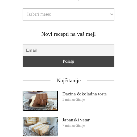
Novi recepti na vaš mejl
Najčitanije
Dacina čokoladna torta
3 min za čitanje
Japanski vetar
7 min za čitanje