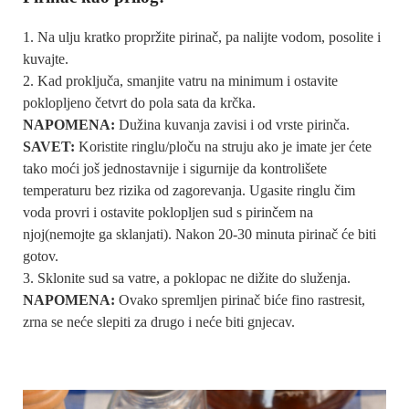
Na ulju kratko propržite pirinač, pa nalijte vodom, posolite i
kuvajte.
Kad proključa, smanjite vatru na minimum i ostavite
poklopljeno četvrt do pola sata da krčka.
NAPOMENA:
Dužina kuvanja zavisi i od vrste pirinča.
SAVET:
Koristite ringlu/ploču na struju ako je imate jer ćete
tako moći još jednostavnije i sigurnije da kontrolišete
temperaturu bez rizika od zagorevanja. Ugasite ringlu čim
voda provri i ostavite poklopljen sud s pirinčem na
njoj(nemojte ga sklanjati). Nakon 20-30 minuta pirinač će biti
gotov.
Sklonite sud sa vatre, a poklopac ne dižite do služenja.
NAPOMENA:
Ovako spremljen pirinač biće fino rastresit,
zrna se neće slepiti za drugo i neće biti gnjecav.