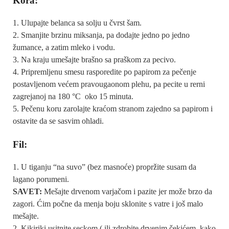
Kora:
Ulupajte belanca sa solju u čvrst šam.
Smanjite brzinu miksanja, pa dodajte jedno po jedno
žumance, a zatim mleko i vodu.
Na kraju umešajte brašno sa praškom za pecivo.
Pripremljenu smesu rasporedite po papirom za pečenje
postavljenom većem pravougaonom plehu, pa pecite u rerni
zagrejanoj na 180 °C oko 15 minuta.
Pečenu koru zarolajte kraćom stranom zajedno sa papirom i
ostavite da se sasvim ohladi.
Fil:
U tiganju “na suvo” (bez masnoće) propržite susam da
lagano porumeni.
SAVET:
Mešajte drvenom varjačom i pazite jer može brzo da
zagori. Ćim počne da menja boju sklonite s vatre i još malo
mešajte.
Kikiriki usitnite seckom ( ili zdrobite drvenim čekićem, kako