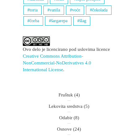
torta
vanila
voće
čokolada
čorba
šargarepa
šlag
Ovo delo je licencirano pod uslovima licence
Creative Commons Attribution-
NonCommercial-NoDerivatives 4.0
International License
.
Fruštuk
(4)
Lekovita sredstva
(5)
Odabir
(8)
Osnove
(24)