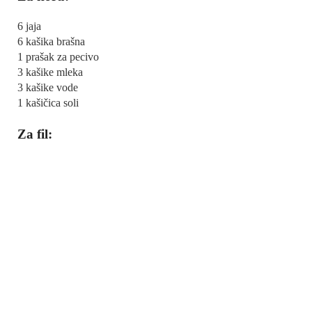
6 jaja
6 kašika brašna
1 prašak za pecivo
3 kašike mleka
3 kašike vode
1 kašičica soli
Za fil: