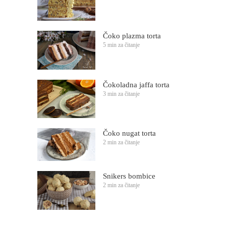
Čoko plazma torta
5 min za čitanje
Čokoladna jaffa torta
3 min za čitanje
Čoko nugat torta
2 min za čitanje
Snikers bombice
2 min za čitanje