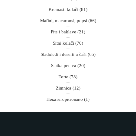
Kremasti kolači
(81)
Mafini, macaronsi, popsi
(66)
Pite i baklave
(21)
Sitni kolači
(70)
Sladoledi i deserti u čaši
(65)
Slatka peciva
(20)
Torte
(78)
Zimnica
(12)
Некатегоризовано
(1)