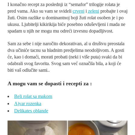
I konačno recept za poslednji iz “semafor” trilogije rolata je
pred vama. Ako su vam se svideli
crveni
i
zeleni
probajte i ovaj
žuti. Osim razlike u dominantnoj boji žuti rolat osoben je i po
ukusu. Ljubitelji kikirikija biće posebno oduševljeni i mada ne
spadam u njih ne mogu mu odreći izvesnu dopadljivost.
Sam za sebe i nije naročito dekorativan, al u društvu preostala
dva učiniće tacnu sa hladnim predjelima neodoljivom. A gosti
će, kao i domaći, morati probati (neki i više puta) svaki da bi
odabrali svog favorita. Svog sam već označila bila, a koji će
biti vaš odlučite sami..
A mogu vam se dopasti i recepti za :
Beli rolat sa makom
Ajvar rozenka
Delikates oblande