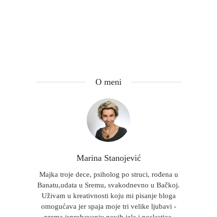
O meni
Marina Stanojević
Majka troje dece, psiholog po struci, rođena u
Banatu,udata u Sremu, svakodnevno u Bačkoj.
Uživam u kreativnosti koju mi pisanje bloga
omogućava jer spaja moje tri velike ljubavi -