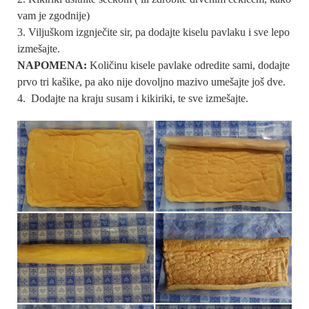
vam je zgodnije)
Viljuškom izgnječite sir, pa dodajte kiselu pavlaku i sve lepo
izmešajte.
NAPOMENA:
Količinu kisele pavlake odredite sami, dodajte
prvo tri kašike, pa ako nije dovoljno mazivo umešajte još dve.
Dodajte na kraju susam i kikiriki, te sve izmešajte.