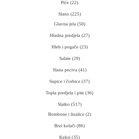
Piće
(22)
Slano
(225)
Glavna jela
(50)
Hladna predjela
(27)
Hleb i pogače
(23)
Salate
(29)
Slana peciva
(41)
Supice i čorbice
(37)
Topla predjela i pite
(36)
Slatko
(517)
Bombone i lizalice
(2)
Brzi kolači
(86)
Keksi
(35)