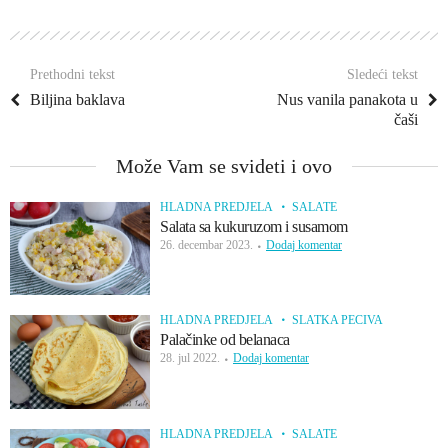
Prethodni tekst
Sledeći tekst
Biljina baklava
Nus vanila panakota u
čaši
Može Vam se svideti i ovo
HLADNA PREDJELA
SALATE
Salata sa kukuruzom i susamom
26. decembar 2023.
Dodaj komentar
HLADNA PREDJELA
SLATKA PECIVA
Palačinke od belanaca
28. jul 2022.
Dodaj komentar
HLADNA PREDJELA
SALATE