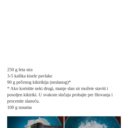
250 g feta sira
3-5 kašika kisele pavlake
90 g pečenog kikirikija (neslanog)*
* Ako koristite neki drugi, manje slan sir možete staviti i
posoljen kikiriki. U svakom slučaju probajte pre filovanja i
procenite slanoću.
100 g susama