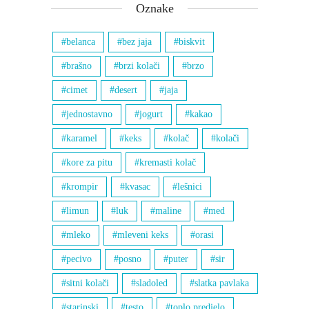
Oznake
belanca
bez jaja
biskvit
brašno
brzi kolači
brzo
cimet
desert
jaja
jednostavno
jogurt
kakao
karamel
keks
kolač
kolači
kore za pitu
kremasti kolač
krompir
kvasac
lešnici
limun
luk
maline
med
mleko
mleveni keks
orasi
pecivo
posno
puter
sir
sitni kolači
sladoled
slatka pavlaka
starinski
testo
toplo predjelo