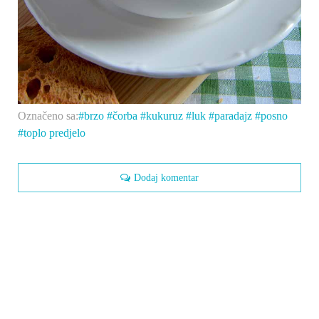
Označeno sa:
brzo
čorba
kukuruz
luk
paradajz
posno
toplo predjelo
Dodaj komentar