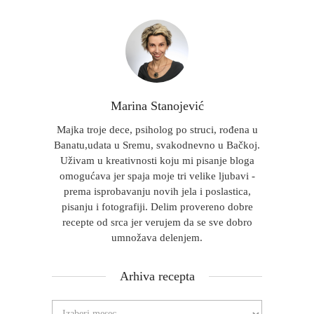
Marina Stanojević
Majka troje dece, psiholog po struci, rođena u
Banatu,udata u Sremu, svakodnevno u Bačkoj.
Uživam u kreativnosti koju mi pisanje bloga
omogućava jer spaja moje tri velike ljubavi -
prema isprobavanju novih jela i poslastica,
pisanju i fotografiji. Delim provereno dobre
recepte od srca jer verujem da se sve dobro
umnožava delenjem.
Arhiva recepta