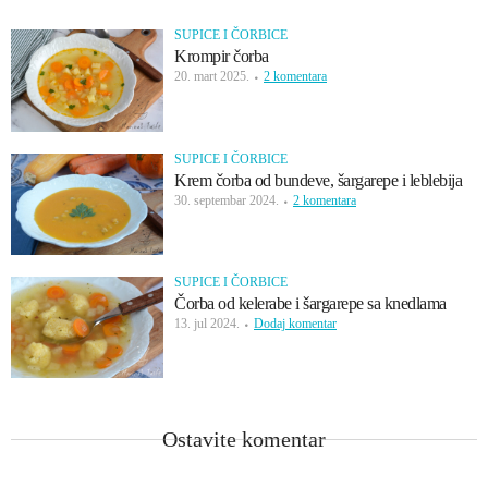
SUPICE I ČORBICE
Krompir čorba
20. mart 2025.
2 komentara
SUPICE I ČORBICE
Krem čorba od bundeve, šargarepe i leblebija
30. septembar 2024.
2 komentara
SUPICE I ČORBICE
Čorba od kelerabe i šargarepe sa knedlama
13. jul 2024.
Dodaj komentar
Ostavite komentar