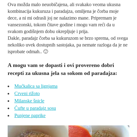
Ova možda malo neuobičajena, ali svakako veoma ukusna
kombinacija kukuruza i paradajza, omiljena je čorba moje
dece, a ni mi odrasli joj ne nalazimo mane. Pripremam je
vansezonski, tokom čitave godine i mogu vam reći da u
svakom godišnjem dobu okrepljuje i prija.
Dakle, paradajz čorba sa kukuruzom se brzo sprema, od svega
nekoliko uvek dostupnih sastojaka, pa nemate razloga da je ne
isprobate odmah.. 🙂
A mogu vam se dopasti i ovi provereno dobri
recepti za ukusna jela sa sokom od paradajza:
Mućkalica sa lignjama
Crveni rižoto
Milanske šnicle
Ćufte u paradajz sosu
Punjene paprike