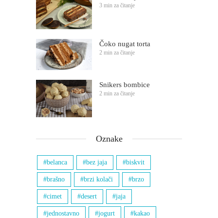
3 min za čitanje
Čoko nugat torta
2 min za čitanje
Snikers bombice
2 min za čitanje
Oznake
belanca
bez jaja
biskvit
brašno
brzi kolači
brzo
cimet
desert
jaja
jednostavno
jogurt
kakao