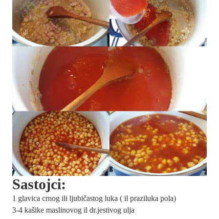
Sastojci:
1 glavica crnog ili ljubičastog luka ( il praziluka pola)
3-4 kašike maslinovog il dr.jestivog ulja