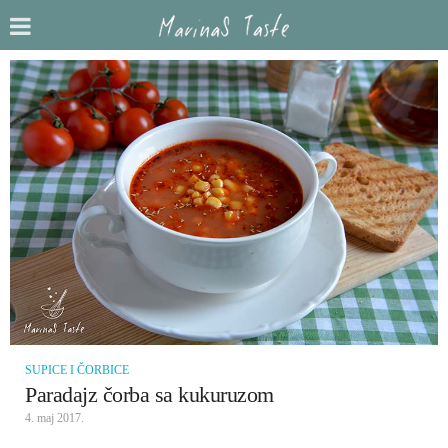
SUPICE I ČORBICE
Paradajz čorba sa kukuruzom
4. maj 2017.