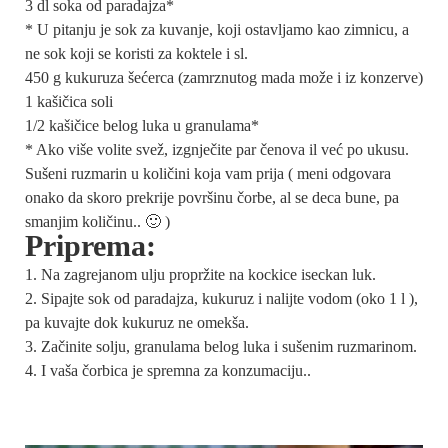
3 dl soka od paradajza*
* U pitanju je sok za kuvanje, koji ostavljamo kao zimnicu, a
ne sok koji se koristi za koktele i sl.
450 g kukuruza šećerca (zamrznutog mada može i iz konzerve)
1 kašičica soli
1/2 kašičice belog luka u granulama*
* Ako više volite svež, izgnječite par čenova il već po ukusu.
Sušeni ruzmarin u količini koja vam prija ( meni odgovara
onako da skoro prekrije površinu čorbe, al se deca bune, pa
smanjim količinu.. 🙂 )
Priprema:
Na zagrejanom ulju propržite na kockice iseckan luk.
Sipajte sok od paradajza, kukuruz i nalijte vodom (oko 1 l ),
pa kuvajte dok kukuruz ne omekša.
Začinite solju, granulama belog luka i sušenim ruzmarinom.
I vaša čorbica je spremna za konzumaciju..