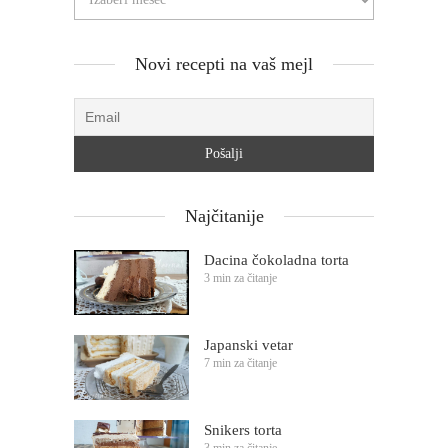
Novi recepti na vaš mejl
Najčitanije
Dacina čokoladna torta
3 min za čitanje
Japanski vetar
7 min za čitanje
Snikers torta
3 min za čitanje