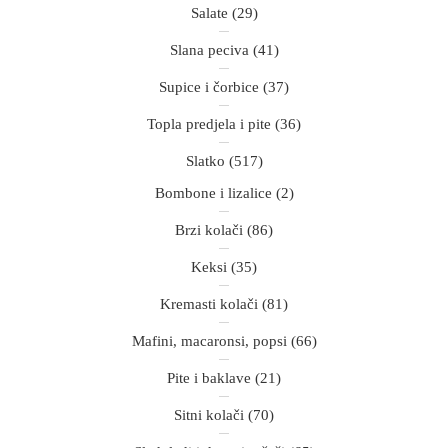
Salate
(29)
Slana peciva
(41)
Supice i čorbice
(37)
Topla predjela i pite
(36)
Slatko
(517)
Bombone i lizalice
(2)
Brzi kolači
(86)
Keksi
(35)
Kremasti kolači
(81)
Mafini, macaronsi, popsi
(66)
Pite i baklave
(21)
Sitni kolači
(70)