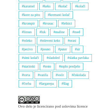
karamel
keks
kolač
kolači
kore za pitu
kremasti kolač
krompir
kvasac
lešnici
limun
luk
maline
med
mleko
mleveni keks
orasi
pecivo
posno
puter
sir
sitni kolači
sladoled
slatka pavlaka
starinski
testo
toplo predjelo
torta
vanila
voće
čokolada
čorba
šargarepa
šlag
Ovo delo je licencirano pod uslovima licence