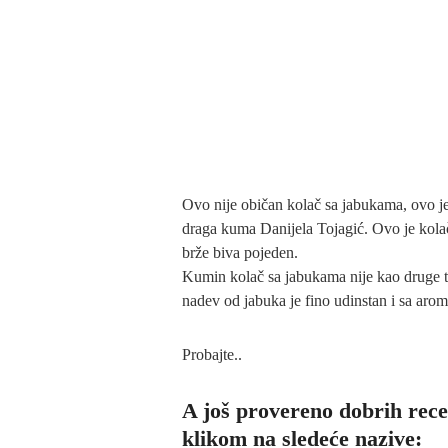
Ovo nije običan kolač sa jabukama, ovo je
draga kuma Danijela Tojagić. Ovo je kolač k
brže biva pojeden.
Kumin kolač sa jabukama nije kao druge tzv
nadev od jabuka je fino udinstan i sa arom
Probajte..
A još provereno dobrih rece
klikom na sledeće nazive: