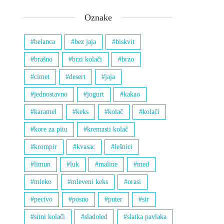
Oznake
belanca
bez jaja
biskvit
brašno
brzi kolači
brzo
cimet
desert
jaja
jednostavno
jogurt
kakao
karamel
keks
kolač
kolači
kore za pitu
kremasti kolač
krompir
kvasac
lešnici
limun
luk
maline
med
mleko
mleveni keks
orasi
pecivo
posno
puter
sir
sitni kolači
sladoled
slatka pavlaka