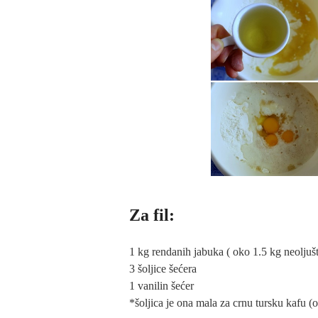
Za fil:
1 kg rendanih jabuka ( oko 1.5 kg neoljuš
3 šoljice šećera
1 vanilin šećer
*šoljica je ona mala za crnu tursku kafu (