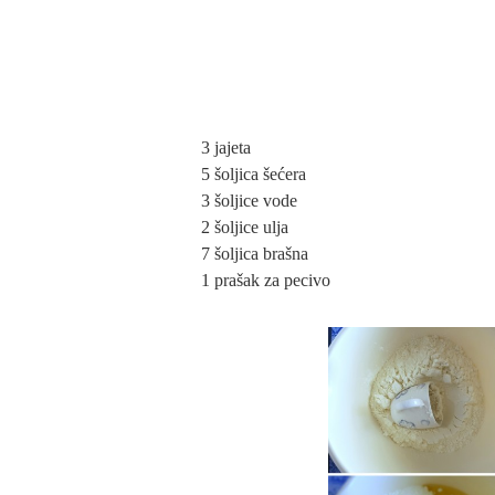
3 jajeta
5 šoljica šećera
3 šoljice vode
2 šoljice ulja
7 šoljica brašna
1 prašak za pecivo