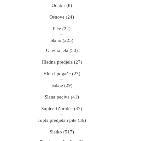
Odabir
(8)
Osnove
(24)
Piće
(22)
Slano
(225)
Glavna jela
(50)
Hladna predjela
(27)
Hleb i pogače
(23)
Salate
(29)
Slana peciva
(41)
Supice i čorbice
(37)
Topla predjela i pite
(36)
Slatko
(517)