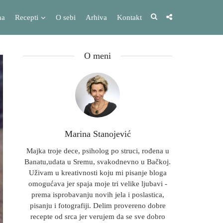
na
Recepti
O sebi
Arhiva
Kontakt
O meni
Marina Stanojević
Majka troje dece, psiholog po struci, rođena u
Banatu,udata u Sremu, svakodnevno u Bačkoj.
Uživam u kreativnosti koju mi pisanje bloga
omogućava jer spaja moje tri velike ljubavi -
prema isprobavanju novih jela i poslastica,
pisanju i fotografiji. Delim provereno dobre
recepte od srca jer verujem da se sve dobro