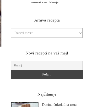
umnožava delenjem.
Arhiva recepta
Novi recepti na vaš mejl
Najčitanije
Dacina čokoladna torta