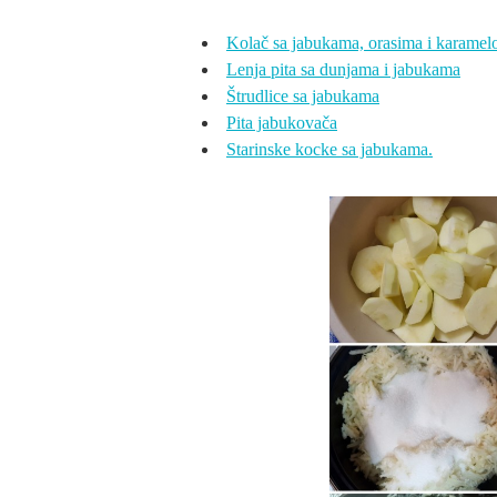
Kolač sa jabukama, orasima i karame
Lenja pita sa dunjama i jabukama
Štrudlice sa jabukama
Pita jabukovača
Starinske kocke sa jabukama.