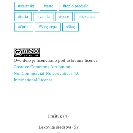
starinski
testo
toplo predjelo
torta
vanila
voće
čokolada
čorba
šargarepa
šlag
Ovo delo je licencirano pod uslovima licence
Creative Commons Attribution-
NonCommercial-NoDerivatives 4.0
International License
.
Fruštuk
(4)
Lekovita sredstva
(5)