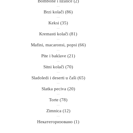
Bombone i lizalice
(2)
Brzi kolači
(86)
Keksi
(35)
Kremasti kolači
(81)
Mafini, macaronsi, popsi
(66)
Pite i baklave
(21)
Sitni kolači
(70)
Sladoledi i deserti u čaši
(65)
Slatka peciva
(20)
Torte
(78)
Zimnica
(12)
Некатегоризовано
(1)