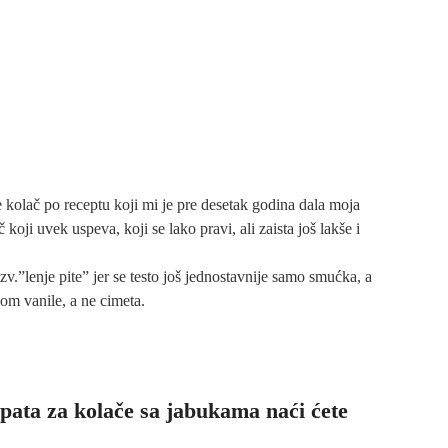
 kolač po receptu koji mi je pre desetak godina dala moja
oji uvek uspeva, koji se lako pravi, ali zaista još lakše i
.”lenje pite” jer se testo još jednostavnije samo smućka, a
om vanile, a ne cimeta.
pata za kolače sa jabukama naći ćete