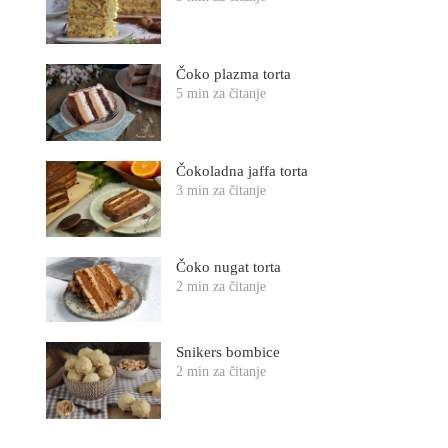
Čoko plazma torta
5 min za čitanje
Čokoladna jaffa torta
3 min za čitanje
Čoko nugat torta
2 min za čitanje
Snikers bombice
2 min za čitanje