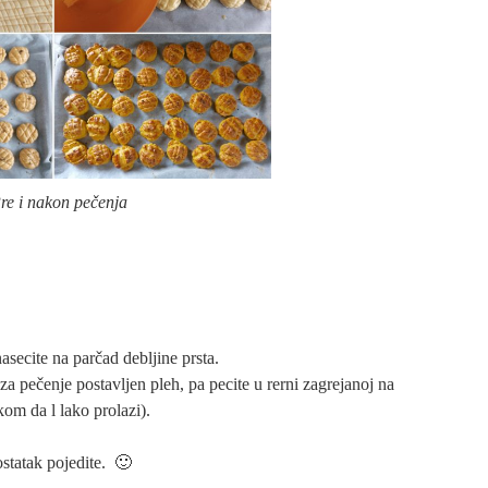
re i nakon pečenja
asecite na parčad debljine prsta.
 pečenje postavljen pleh, pa pecite u rerni zagrejanoj na
om da l lako prolazi).
ostatak pojedite. 🙂