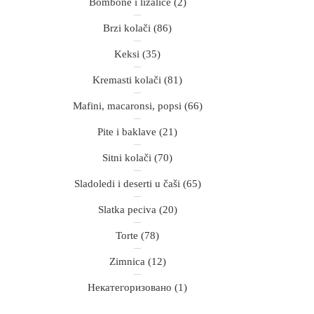
Bombone i lizalice
(2)
Brzi kolači
(86)
Keksi
(35)
Kremasti kolači
(81)
Mafini, macaronsi, popsi
(66)
Pite i baklave
(21)
Sitni kolači
(70)
Sladoledi i deserti u čaši
(65)
Slatka peciva
(20)
Torte
(78)
Zimnica
(12)
Некатегоризовано
(1)