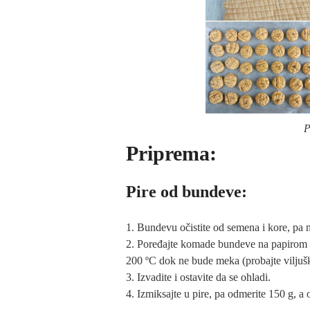
P
Priprema:
Pire od bundeve:
Bundevu očistite od semena i kore, pa n
Poređajte komade bundeve na papirom za
200 ºC dok ne bude meka (probajte viljušk
Izvadite i ostavite da se ohladi.
Izmiksajte u pire, pa odmerite 150 g, a 