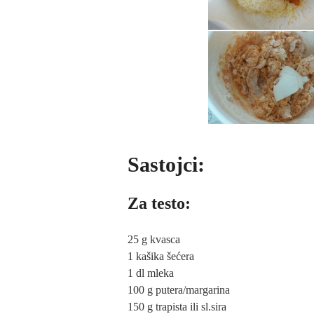
Sastojci:
Za testo:
25 g kvasca
1 kašika šećera
1 dl mleka
100 g putera/margarina
150 g trapista ili sl.sira