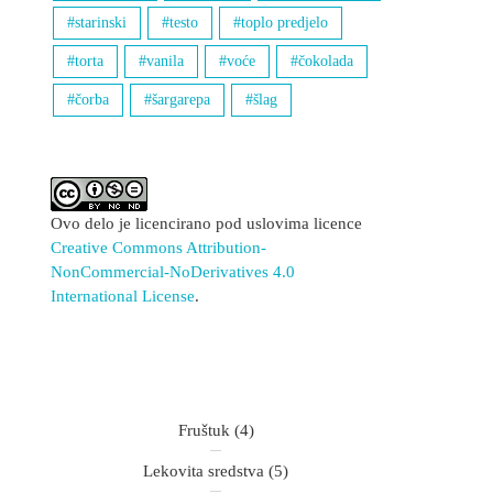
starinski
testo
toplo predjelo
torta
vanila
voće
čokolada
čorba
šargarepa
šlag
Ovo delo je licencirano pod uslovima licence
Creative Commons Attribution-
NonCommercial-NoDerivatives 4.0
International License
.
Fruštuk
(4)
Lekovita sredstva
(5)