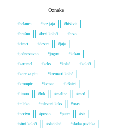
Oznake
belanca
bez jaja
biskvit
brašno
brzi kolači
brzo
cimet
desert
jaja
jednostavno
jogurt
kakao
karamel
keks
kolač
kolači
kore za pitu
kremasti kolač
krompir
kvasac
lešnici
limun
luk
maline
med
mleko
mleveni keks
orasi
pecivo
posno
puter
sir
sitni kolači
sladoled
slatka pavlaka