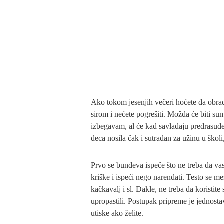
Ako tokom jesenjih večeri hoćete da obra
sirom i nećete pogrešiti. Možda će biti sum
izbegavam, al će kad savladaju predrasude
deca nosila čak i sutradan za užinu u škol
Prvo se bundeva ispeče što ne treba da va
kriške i ispeći nego narendati. Testo se me
kačkavalj i sl. Dakle, ne treba da koristite
upropastili. Postupak pripreme je jednosta
utiske ako želite.