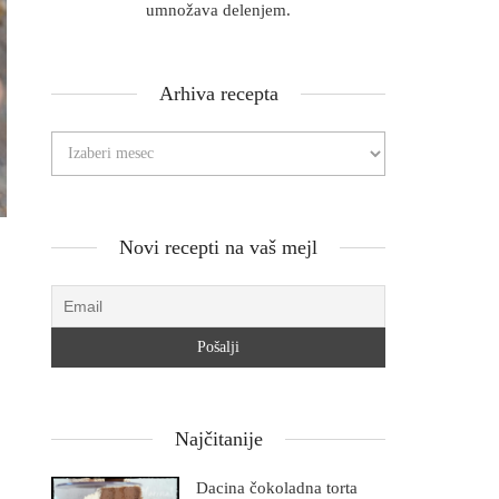
umnožava delenjem.
Arhiva recepta
Novi recepti na vaš mejl
Najčitanije
Dacina čokoladna torta