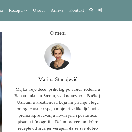
na
Recepti
O sebi
Arhiva
Kontakt
O meni
Marina Stanojević
Majka troje dece, psiholog po struci, rođena u
Banatu,udata u Sremu, svakodnevno u Bačkoj.
Uživam u kreativnosti koju mi pisanje bloga
omogućava jer spaja moje tri velike ljubavi -
prema isprobavanju novih jela i poslastica,
pisanju i fotografiji. Delim provereno dobre
recepte od srca jer verujem da se sve dobro