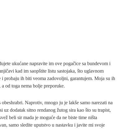
dujete ukućane napravite im ove pogačice sa bundevom i
njičavi kad im saopštite listu sastojaka, što uglavnom
 i probaju ih biti veoma zadovoljni, garantujem. Moja su ih
i, a od toga nema bolje preporuke.
s obeshrabri. Naprotiv, mnogo ju je lakše samo narezati na
si uz dodatak sitno rendanog žutog sira kao što su trapist,
 svež beli sir mada je moguće da ne biste time ništa
van, samo sledite uputstvo u nastavku i javite mi svoje