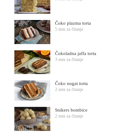
Čoko plazma torta
5 min za čitanje
Čokoladna jaffa torta
3 min za čitanje
Čoko nugat torta
2 min za čitanje
Snikers bombice
2 min za čitanje