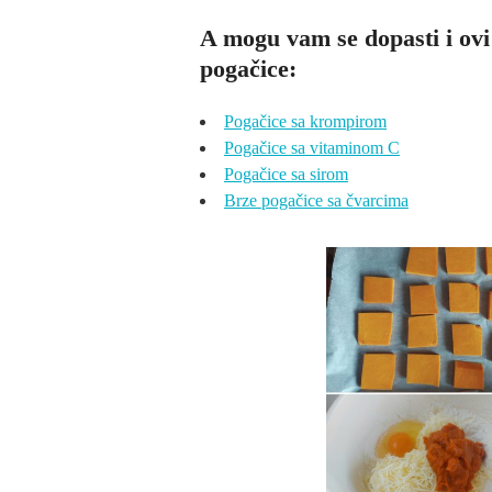
A mogu vam se dopasti i ovi
pogačice:
Pogačice sa krompirom
Pogačice sa vitaminom C
Pogačice sa sirom
Brze pogačice sa čvarcima