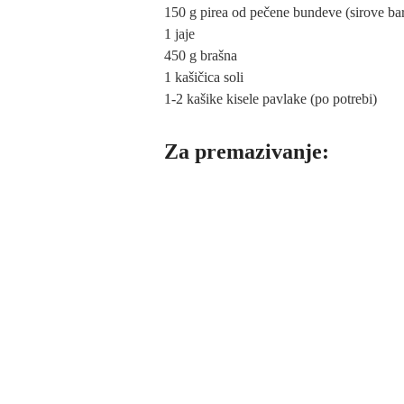
150 g pirea od pečene bundeve (sirove bar
1 jaje
450 g brašna
1 kašičica soli
1-2 kašike kisele pavlake (po potrebi)
Za premazivanje: