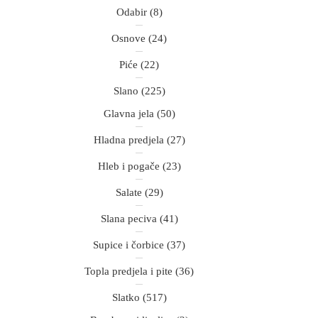
Odabir
(8)
Osnove
(24)
Piće
(22)
Slano
(225)
Glavna jela
(50)
Hladna predjela
(27)
Hleb i pogače
(23)
Salate
(29)
Slana peciva
(41)
Supice i čorbice
(37)
Topla predjela i pite
(36)
Slatko
(517)