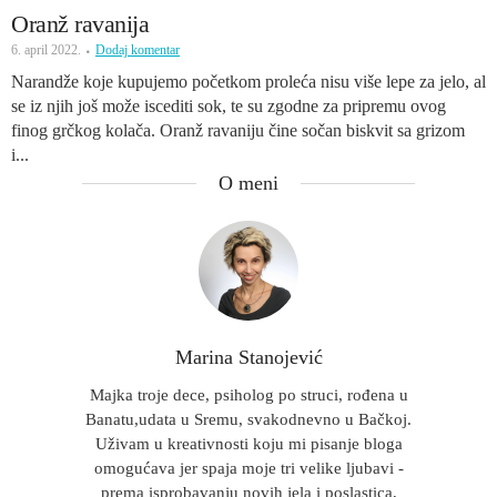
Oranž ravanija
6. april 2022.
Dodaj komentar
Narandže koje kupujemo početkom proleća nisu više lepe za jelo, al
se iz njih još može iscediti sok, te su zgodne za pripremu ovog
finog grčkog kolača. Oranž ravaniju čine sočan biskvit sa grizom
i...
O meni
Marina Stanojević
Majka troje dece, psiholog po struci, rođena u
Banatu,udata u Sremu, svakodnevno u Bačkoj.
Uživam u kreativnosti koju mi pisanje bloga
omogućava jer spaja moje tri velike ljubavi -
prema isprobavanju novih jela i poslastica,