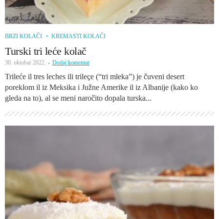
BRZI KOLAČI
KREMASTI KOLAČI
Turski tri leće kolač
30. oktobar 2022.
Dodaj komentar
Trileće il tres leches ili trileçe (“tri mleka”) je čuveni desert
poreklom il iz Meksika i Južne Amerike il iz Albanije (kako ko
gleda na to), al se meni naročito dopala turska...