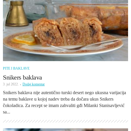
PITE I BAKLAVE
Snikers baklava
3. jul 2022.
Dodaj komentar
Snikers baklava nije autentično turski desert nego ukusna varijacija
na temu baklave u kojoj nadev treba da dočara ukus Snikers
čokoladica. Za recept se imam zahvaliti gđi Milanki Stanisavljević
sa...