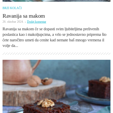
BRZI KOLAČI
Ravanija sa makom
26. oktobar 2024.
Dodaj komentar
Ravanija sa makom će se dopasti svim ljubiteljima prelivenih
poslastica kao i makoljupcima, a vrlo se jednostavno priprema što
ćete naročitro umeti da cenite kad nemate baš mnogo vremena il
volje da...