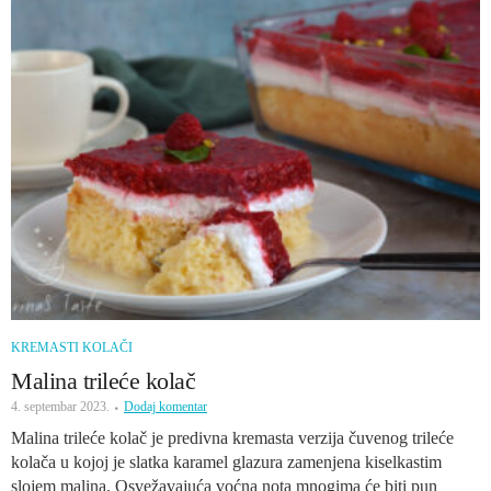
KREMASTI KOLAČI
Malina trileće kolač
4. septembar 2023.
Dodaj komentar
Malina trileće kolač je predivna kremasta verzija čuvenog trileće
kolača u kojoj je slatka karamel glazura zamenjena kiselkastim
slojem malina. Osvežavajuća voćna nota mnogima će biti pun