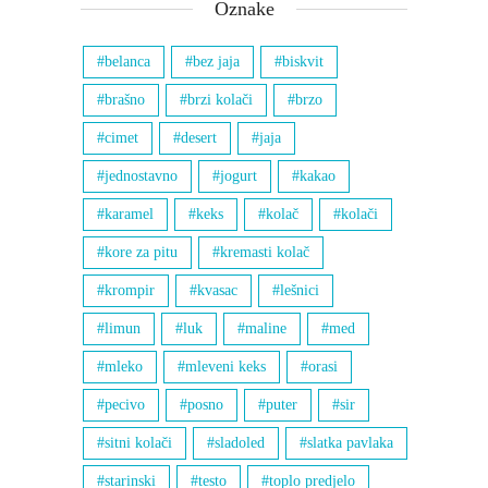
Oznake
belanca
bez jaja
biskvit
brašno
brzi kolači
brzo
cimet
desert
jaja
jednostavno
jogurt
kakao
karamel
keks
kolač
kolači
kore za pitu
kremasti kolač
krompir
kvasac
lešnici
limun
luk
maline
med
mleko
mleveni keks
orasi
pecivo
posno
puter
sir
sitni kolači
sladoled
slatka pavlaka
starinski
testo
toplo predjelo