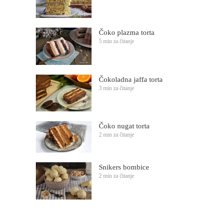
Čoko plazma torta
5 min za čitanje
Čokoladna jaffa torta
3 min za čitanje
Čoko nugat torta
2 min za čitanje
Snikers bombice
2 min za čitanje