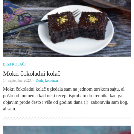
BRZI KOLAČI
Mokri čokoladni kolač
14. septembar 2023.
Dodaj komentar
Mokri čokoladni kolač ugledala sam na jednom turskom sajtu, al
pošto od momenta kad neki recept isprobam do trenutka kad ga
objavim prođe često i više od godinu dana (!) zaboravila sam kog,
al sam...