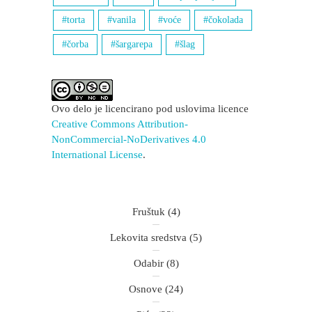
torta
vanila
voće
čokolada
čorba
šargarepa
šlag
Ovo delo je licencirano pod uslovima licence
Creative Commons Attribution-
NonCommercial-NoDerivatives 4.0
International License
.
Fruštuk
(4)
Lekovita sredstva
(5)
Odabir
(8)
Osnove
(24)