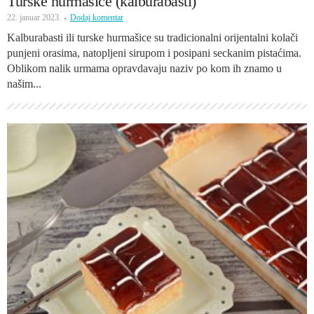
Turske hurmašice (kalburabasti)
22. januar 2023.
Dodaj komentar
Kalburabasti ili turske hurmašice su tradicionalni orijentalni kolači
punjeni orasima, natopljeni sirupom i posipani seckanim pistaćima.
Oblikom nalik urmama opravdavaju naziv po kom ih znamo u
našim...