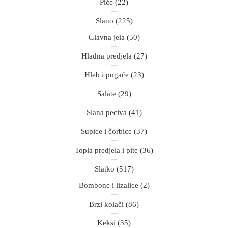
Piće
(22)
Slano
(225)
Glavna jela
(50)
Hladna predjela
(27)
Hleb i pogače
(23)
Salate
(29)
Slana peciva
(41)
Supice i čorbice
(37)
Topla predjela i pite
(36)
Slatko
(517)
Bombone i lizalice
(2)
Brzi kolači
(86)
Keksi
(35)