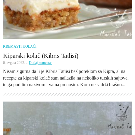
KREMASTI KOLAČI
Kiparski kolač (Kibris Tatlisi)
6. avgust 2022.
Dodaj komentar
Nisam sigurna da li je Kibris Tatlisi baš poreklom sa Kipra, al na
recepte za kiparski kolač sam nailazila na nekoliko turskih sajtova,
te ga pod tim nazivom i vama prenosim. Kora ne sadrži brašno...