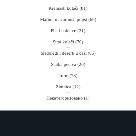
Kremasti kolači
(81)
Mafini, macaronsi, popsi
(66)
Pite i baklave
(21)
Sitni kolači
(70)
Sladoledi i deserti u čaši
(65)
Slatka peciva
(20)
Torte
(78)
Zimnica
(12)
Некатегоризовано
(1)