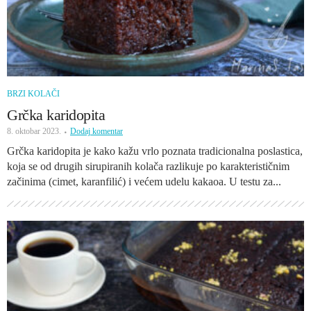
BRZI KOLAČI
Grčka karidopita
8. oktobar 2023.
Dodaj komentar
Grčka karidopita je kako kažu vrlo poznata tradicionalna poslastica,
koja se od drugih sirupiranih kolača razlikuje po karakterističnim
začinima (cimet, karanfilić) i većem udelu kakaoa. U testu za...