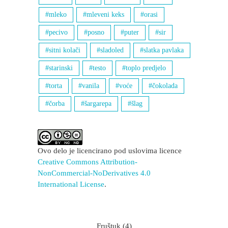
mleko
mleveni keks
orasi
pecivo
posno
puter
sir
sitni kolači
sladoled
slatka pavlaka
starinski
testo
toplo predjelo
torta
vanila
voće
čokolada
čorba
šargarepa
šlag
Ovo delo je licencirano pod uslovima licence
Creative Commons Attribution-
NonCommercial-NoDerivatives 4.0
International License
.
Fruštuk
(4)