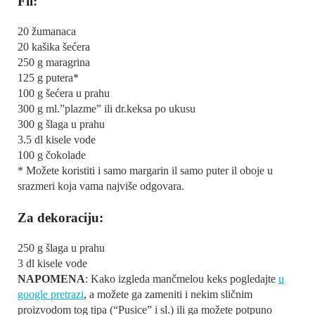
Fil:
20 žumanaca
20 kašika šećera
250 g maragrina
125 g putera*
100 g šećera u prahu
300 g ml.”plazme” ili dr.keksa po ukusu
300 g šlaga u prahu
3.5 dl kisele vode
100 g čokolade
* Možete koristiti i samo margarin il samo puter il oboje u
srazmeri koja vama najviše odgovara.
Za dekoraciju:
250 g šlaga u prahu
3 dl kisele vode
NAPOMENA
: Kako izgleda mančmelou keks pogledajte
u
google pretrazi
, a možete ga zameniti i nekim sličnim
proizvodom tog tipa (“Pusice” i sl.) ili ga možete potpuno