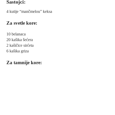
Sastojci:
4 kutije “mančmelou” keksa
Za svetle kore:
10 belanaca
20 kašika šećera
2 kašičice sirćeta
6 kašika griza
Za tamnije kore: