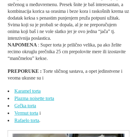
stečenog u međuvremenu. Presek šnite je baš interesantan, a
kombinacija korica sa orasima i beze kora i raskošnih krema uz
dodatak keksa s penastim punjenjem pruža potpuni užitak.
Svima koji su je probali se dopala, al je ne preporučujem
onima koji baš i ne vole slatko jer je ovo jedna “jača” tj.
intenzivnija poslastica.
NAPOMENA
: Super torta je prilično velika, pa ako želite
recimo okruglu prečnika 25 cm prepolovite mere ili izostavite
“mančmelou” kekse.
PREPORUKE :
Torte sličnog sastava, a opet jedinstvene i
veoma ukusne su i
Karamel torta
Plazma noisette torta
Grčka torta
Vermut torta
i
Rafaelo torta
.