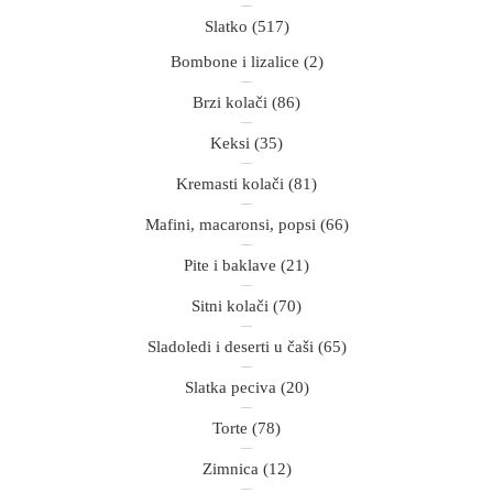
Slatko
(517)
Bombone i lizalice
(2)
Brzi kolači
(86)
Keksi
(35)
Kremasti kolači
(81)
Mafini, macaronsi, popsi
(66)
Pite i baklave
(21)
Sitni kolači
(70)
Sladoledi i deserti u čaši
(65)
Slatka peciva
(20)
Torte
(78)
Zimnica
(12)