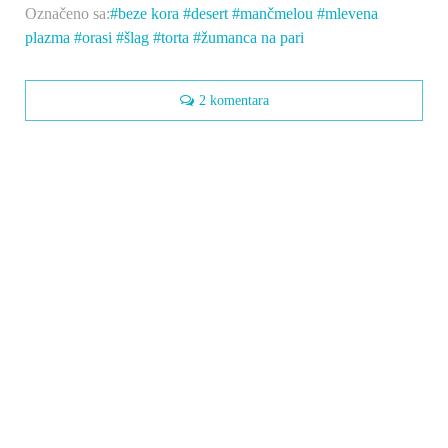
Označeno sa:
beze kora
desert
mančmelou
mlevena
plazma
orasi
šlag
torta
žumanca na pari
2 komentara