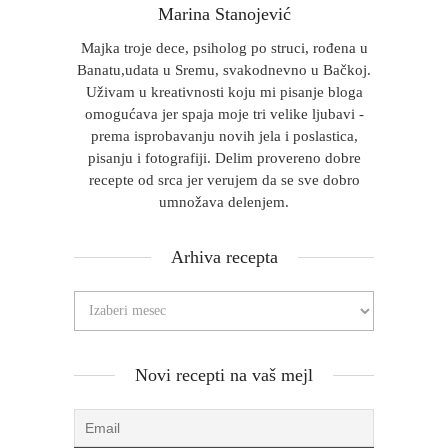
Marina Stanojević
Majka troje dece, psiholog po struci, rođena u
Banatu,udata u Sremu, svakodnevno u Bačkoj.
Uživam u kreativnosti koju mi pisanje bloga
omogućava jer spaja moje tri velike ljubavi -
prema isprobavanju novih jela i poslastica,
pisanju i fotografiji. Delim provereno dobre
recepte od srca jer verujem da se sve dobro
umnožava delenjem.
Arhiva recepta
Novi recepti na vaš mejl