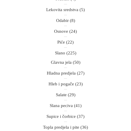
Lekovita sredstva
(5)
Odabir
(8)
Osnove
(24)
Piće
(22)
Slano
(225)
Glavna jela
(50)
Hladna predjela
(27)
Hleb i pogače
(23)
Salate
(29)
Slana peciva
(41)
Supice i čorbice
(37)
Topla predjela i pite
(36)