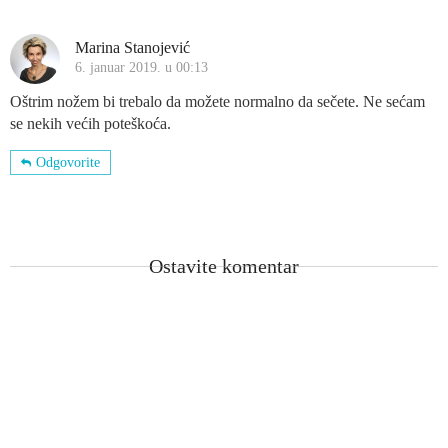
Marina Stanojević
6. januar 2019. u 00:13
Oštrim nožem bi trebalo da možete normalno da sečete. Ne sećam
se nekih većih poteškoća.
Odgovorite
Ostavite komentar