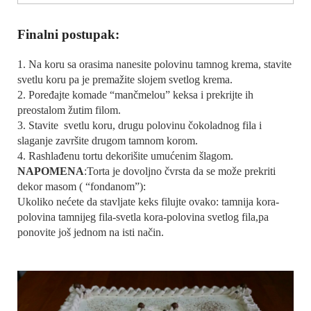
Finalni postupak:
1. Na koru sa orasima nanesite polovinu tamnog krema, stavite
svetlu koru pa je premažite slojem svetlog krema.
2. Poređajte komade “mančmelou” keksa i prekrijte ih
preostalom žutim filom.
3. Stavite svetlu koru, drugu polovinu čokoladnog fila i
slaganje završite drugom tamnom korom.
4. Rashlađenu tortu dekorišite umućenim šlagom.
NAPOMENA
:Torta je dovoljno čvrsta da se može prekriti
dekor masom ( “fondanom”):
Ukoliko nećete da stavljate keks filujte ovako: tamnija kora-
polovina tamnijeg fila-svetla kora-polovina svetlog fila,pa
ponovite još jednom na isti način.