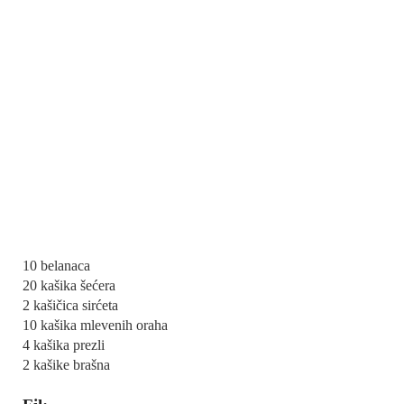
10 belanaca
20 kašika šećera
2 kašičica sirćeta
10 kašika mlevenih oraha
4 kašika prezli
2 kašike brašna