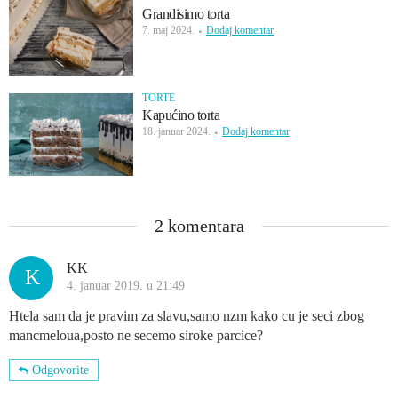
Grandisimo torta
7. maj 2024.
Dodaj komentar
TORTE
Kapućino torta
18. januar 2024.
Dodaj komentar
2 komentara
KK
K
4. januar 2019. u 21:49
Htela sam da je pravim za slavu,samo nzm kako cu je seci zbog
mancmeloua,posto ne secemo siroke parcice?
Odgovorite