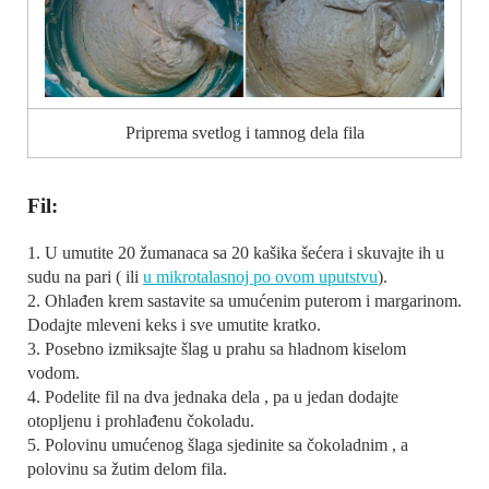
Priprema svetlog i tamnog dela fila
Fil:
1. U umutite 20 žumanaca sa 20 kašika šećera i skuvajte ih u
sudu na pari ( ili
u mikrotalasnoj po ovom uputstvu
).
2. Ohlađen krem sastavite sa umućenim puterom i margarinom.
Dodajte mleveni keks i sve umutite kratko.
3. Posebno izmiksajte šlag u prahu sa hladnom kiselom
vodom.
4. Podelite fil na dva jednaka dela , pa u jedan dodajte
otopljenu i prohlađenu čokoladu.
5. Polovinu umućenog šlaga sjedinite sa čokoladnim , a
polovinu sa žutim delom fila.