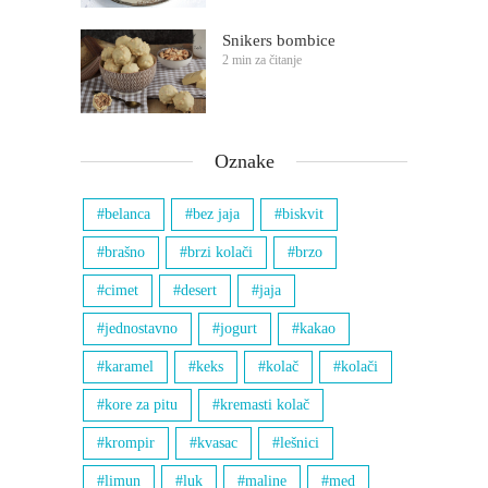
Snikers bombice
2 min za čitanje
Oznake
belanca
bez jaja
biskvit
brašno
brzi kolači
brzo
cimet
desert
jaja
jednostavno
jogurt
kakao
karamel
keks
kolač
kolači
kore za pitu
kremasti kolač
krompir
kvasac
lešnici
limun
luk
maline
med