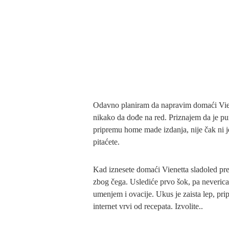
Odavno planiram da napravim domaći Viene
nikako da dođe na red. Priznajem da je pun
pripremu home made izdanja, nije čak ni je
pitaćete.
Kad iznesete domaći Vienetta sladoled pred
zbog čega. Uslediće prvo šok, pa neverica
umenjem i ovacije. Ukus je zaista lep, prip
internet vrvi od recepata. Izvolite..