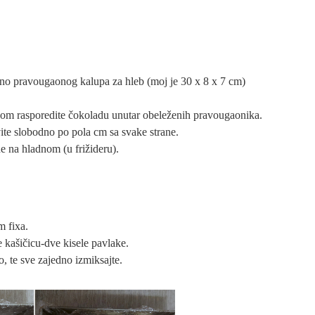
dno pravougaonog kalupa za hleb (moj je 30 x 8 x 7 cm)
ikom rasporedite čokoladu unutar obeleženih pravougaonika.
ite slobodno po pola cm sa svake strane.
e na hladnom (u frižideru).
m fixa.
e kašičicu-dve kisele pavlake.
 te sve zajedno izmiksajte.