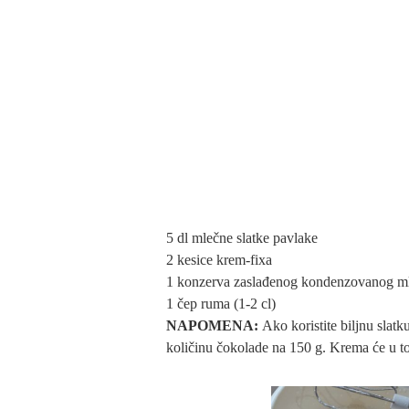
5 dl mlečne slatke pavlake
2 kesice krem-fixa
1 konzerva zaslađenog kondenzovanog ml
1 čep ruma (1-2 cl)
NAPOMENA:
Ako koristite biljnu slatk
količinu čokolade na 150 g. Krema će u tom