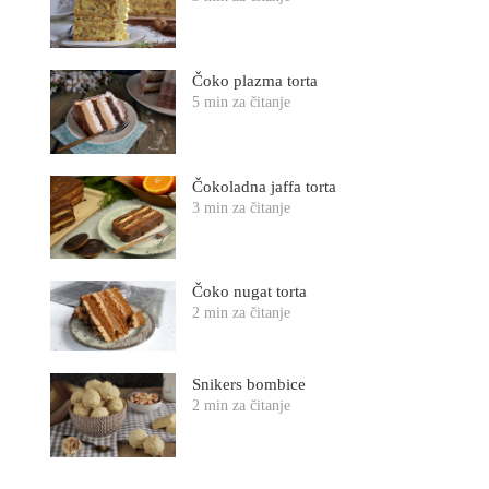
Čoko plazma torta
5 min za čitanje
Čokoladna jaffa torta
3 min za čitanje
Čoko nugat torta
2 min za čitanje
Snikers bombice
2 min za čitanje