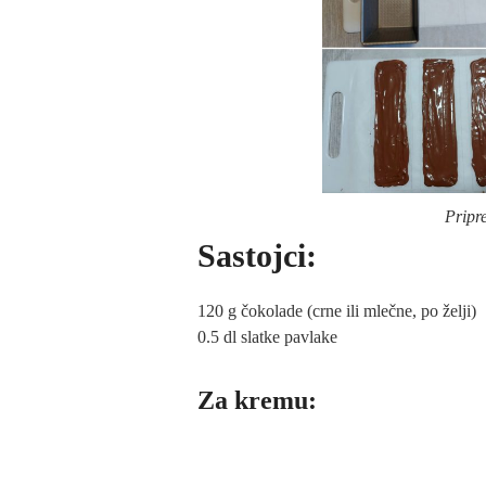
Pripr
Sastojci:
120 g čokolade (crne ili mlečne, po želji)
0.5 dl slatke pavlake
Za kremu: