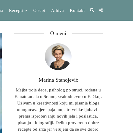
na
Recepti
O sebi
Arhiva
Kontakt
O meni
Marina Stanojević
Majka troje dece, psiholog po struci, rođena u
Banatu,udata u Sremu, svakodnevno u Bačkoj.
Uživam u kreativnosti koju mi pisanje bloga
omogućava jer spaja moje tri velike ljubavi -
prema isprobavanju novih jela i poslastica,
pisanju i fotografiji. Delim provereno dobre
recepte od srca jer verujem da se sve dobro