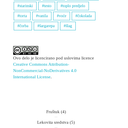
starinski
testo
toplo predjelo
torta
vanila
voće
čokolada
čorba
šargarepa
šlag
Ovo delo je licencirano pod uslovima licence
Creative Commons Attribution-
NonCommercial-NoDerivatives 4.0
International License
.
Fruštuk
(4)
Lekovita sredstva
(5)