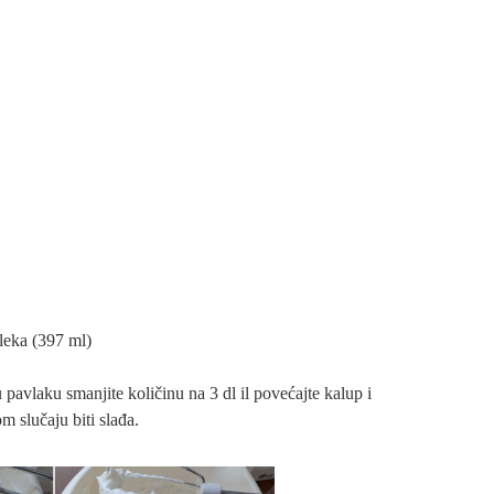
eka (397 ml)
u pavlaku smanjite količinu na 3 dl il povećajte kalup i
 slučaju biti slađa.