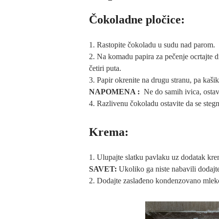
Čokoladne pločice:
Rastopite čokoladu u sudu nad parom.
Na komadu papira za pečenje ocrtajte 
četiri puta.
Papir okrenite na drugu stranu, pa kaš
NAPOMENA :
Ne do samih ivica, ostav
Razlivenu čokoladu ostavite da se stegn
Krema:
Ulupajte slatku pavlaku uz dodatak kre
SAVET:
Ukoliko ga niste nabavili dodajt
Dodajte zaslađeno kondenzovano mleko,