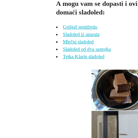
A mogu vam se dopasti i ovi
domaći sladoled:
Grilijaš semifredo
Sladoled iz aparata
Mlečni sladoled
Sladoled od dva sastojka
Tetka Klarin sladoled