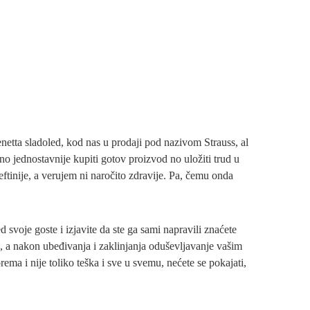
tta sladoled, kod nas u prodaji pod nazivom Strauss, al
o jednostavnije kupiti gotov proizvod no uložiti trud u
ftinije, a verujem ni naročito zdravije. Pa, čemu onda
 svoje goste i izjavite da ste ga sami napravili znaćete
, a nakon ubeđivanja i zaklinjanja oduševljavanje vašim
rema i nije toliko teška i sve u svemu, nećete se pokajati,