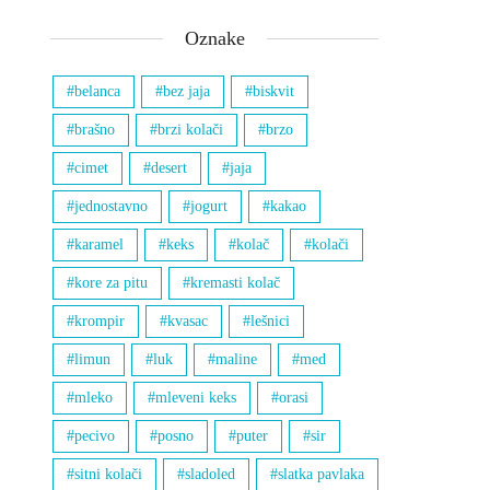
Oznake
belanca
bez jaja
biskvit
brašno
brzi kolači
brzo
cimet
desert
jaja
jednostavno
jogurt
kakao
karamel
keks
kolač
kolači
kore za pitu
kremasti kolač
krompir
kvasac
lešnici
limun
luk
maline
med
mleko
mleveni keks
orasi
pecivo
posno
puter
sir
sitni kolači
sladoled
slatka pavlaka