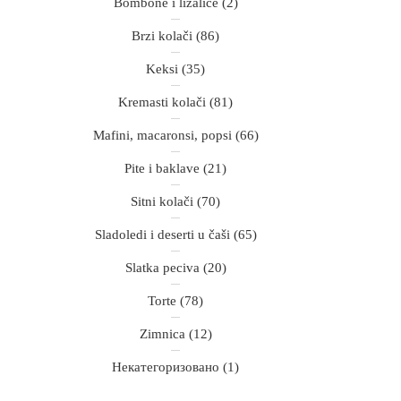
Bombone i lizalice
(2)
Brzi kolači
(86)
Keksi
(35)
Kremasti kolači
(81)
Mafini, macaronsi, popsi
(66)
Pite i baklave
(21)
Sitni kolači
(70)
Sladoledi i deserti u čaši
(65)
Slatka peciva
(20)
Torte
(78)
Zimnica
(12)
Некатегоризовано
(1)