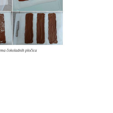
ema čokoladnih pločica