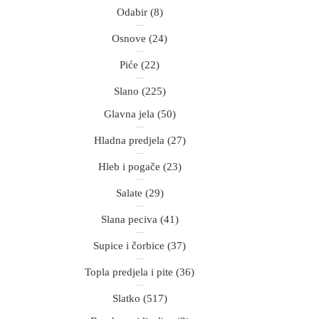
Odabir
(8)
Osnove
(24)
Piće
(22)
Slano
(225)
Glavna jela
(50)
Hladna predjela
(27)
Hleb i pogače
(23)
Salate
(29)
Slana peciva
(41)
Supice i čorbice
(37)
Topla predjela i pite
(36)
Slatko
(517)