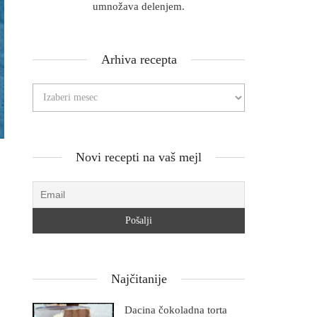
umnožava delenjem.
Arhiva recepta
Novi recepti na vaš mejl
Najčitanije
Dacina čokoladna torta