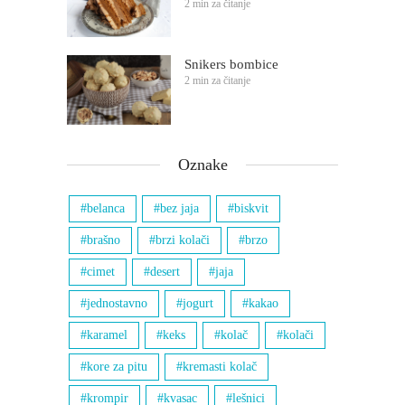
2 min za čitanje
Snikers bombice
2 min za čitanje
Oznake
belanca
bez jaja
biskvit
brašno
brzi kolači
brzo
cimet
desert
jaja
jednostavno
jogurt
kakao
karamel
keks
kolač
kolači
kore za pitu
kremasti kolač
krompir
kvasac
lešnici