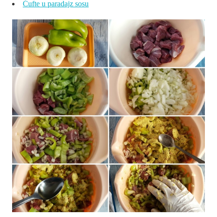
Ćufte u paradajz sosu