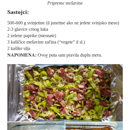
Pripreme mešavine
Sastojci:
500-600 g svinjetine (il junetine ako ne jedete svinjsko meso)
2-3 glavice crnog luka
2 zelene paprike (mesnate)
3 kašičice mešavine začina (“vegete” il sl.)
2 kašike ulja
NAPOMENA:
Ovog puta sam pravila duplu
meru.