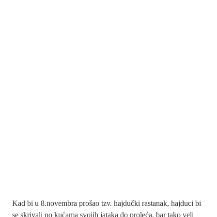
Kad bi u 8.novembra prošao tzv. hajdučki rastanak, hajduci bi
se skrivali po kućama svojih jataka do proleća, bar tako veli