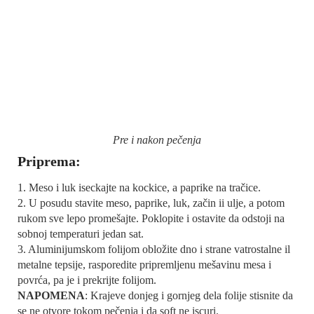
Pre i nakon pečenja
Priprema:
1. Meso i luk iseckajte na kockice, a paprike na tračice.
2. U posudu stavite meso, paprike, luk, začin ii ulje, a potom
rukom sve lepo promešajte. Poklopite i ostavite da odstoji na
sobnoj temperaturi jedan sat.
3. Aluminijumskom folijom obložite dno i strane vatrostalne il
metalne tepsije, rasporedite pripremljenu mešavinu mesa i
povrća, pa je i prekrijte folijom.
NAPOMENA
: Krajeve donjeg i gornjeg dela folije stisnite da
se ne otvore tokom pečenja i da soft ne iscuri.