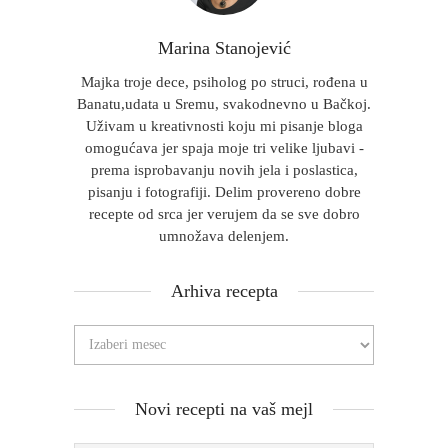
Marina Stanojević
Majka troje dece, psiholog po struci, rođena u
Banatu,udata u Sremu, svakodnevno u Bačkoj.
Uživam u kreativnosti koju mi pisanje bloga
omogućava jer spaja moje tri velike ljubavi -
prema isprobavanju novih jela i poslastica,
pisanju i fotografiji. Delim provereno dobre
recepte od srca jer verujem da se sve dobro
umnožava delenjem.
Arhiva recepta
Novi recepti na vaš mejl