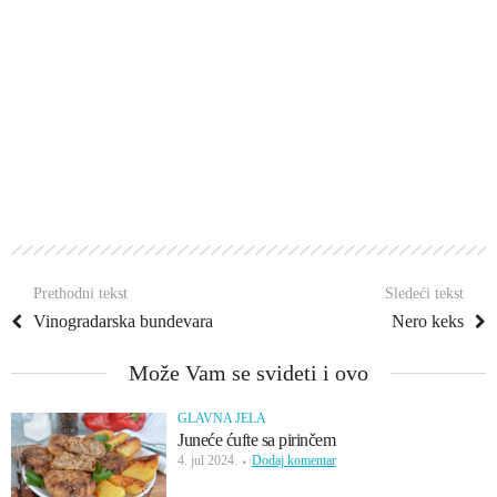
Prethodni tekst
Sledeći tekst
Vinogradarska bundevara
Nero keks
Može Vam se svideti i ovo
GLAVNA JELA
Juneće ćufte sa pirinčem
4. jul 2024.
Dodaj komentar