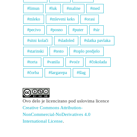
limun
luk
maline
med
mleko
mleveni keks
orasi
pecivo
posno
puter
sir
sitni kolači
sladoled
slatka pavlaka
starinski
testo
toplo predjelo
torta
vanila
voće
čokolada
čorba
šargarepa
šlag
Ovo delo je licencirano pod uslovima licence
Creative Commons Attribution-
NonCommercial-NoDerivatives 4.0
International License
.