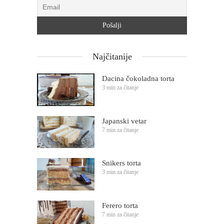
Najčitanije
Dacina čokoladna torta
3 min za čitanje
Japanski vetar
7 min za čitanje
Snikers torta
3 min za čitanje
Ferero torta
7 min za čitanje