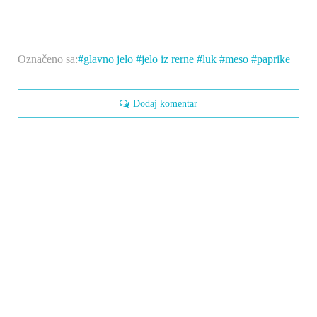
Označeno sa:
glavno jelo
jelo iz rerne
luk
meso
paprike
Dodaj komentar