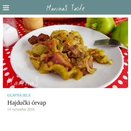
GLAVNA JELA
Hajdučki ćevap
14. novembar 2018.