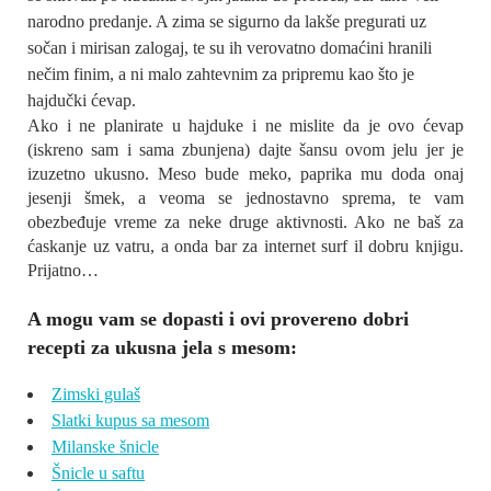
narodno predanje. A zima se sigurno da lakše pregurati uz
sočan i mirisan zalogaj, te su ih verovatno domaćini hranili
nečim finim, a ni malo zahtevnim za pripremu kao što je
hajdučki ćevap.
Ako i ne planirate u hajduke i ne mislite da je ovo ćevap
(iskreno sam i sama zbunjena) dajte šansu ovom jelu jer je
izuzetno ukusno. Meso bude meko, paprika mu doda onaj
jesenji šmek, a veoma se jednostavno sprema, te vam
obezbeđuje vreme za neke druge aktivnosti. Ako ne baš za
ćaskanje uz vatru, a onda bar za internet surf il dobru knjigu.
Prijatno…
A mogu vam se dopasti i ovi provereno dobri
recepti za ukusna jela s mesom:
Zimski gulaš
Slatki kupus sa mesom
Milanske šnicle
Šnicle u saftu