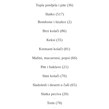
Topla predjela i pite
(36)
Slatko
(517)
Bombone i lizalice
(2)
Brzi kolači
(86)
Keksi
(35)
Kremasti kolači
(81)
Mafini, macaronsi, popsi
(66)
Pite i baklave
(21)
Sitni kolači
(70)
Sladoledi i deserti u čaši
(65)
Slatka peciva
(20)
Torte
(78)