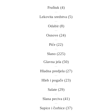
Fruštuk
(4)
Lekovita sredstva
(5)
Odabir
(8)
Osnove
(24)
Piće
(22)
Slano
(225)
Glavna jela
(50)
Hladna predjela
(27)
Hleb i pogače
(23)
Salate
(29)
Slana peciva
(41)
Supice i čorbice
(37)