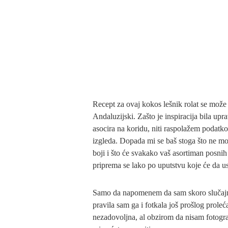
Recept za ovaj kokos lešnik rolat se može
Andaluzijski. Zašto je inspiracija bila up
asocira na koridu, niti raspolažem podatkom
izgleda. Dopada mi se baš stoga što ne mo
boji i što će svakako vaš asortiman posnih 
priprema se lako po uputstvu koje će da us
Samo da napomenem da sam skoro slučajno n
pravila sam ga i fotkala još prošlog proleć
nezadovoljna, al obzirom da nisam fotogra