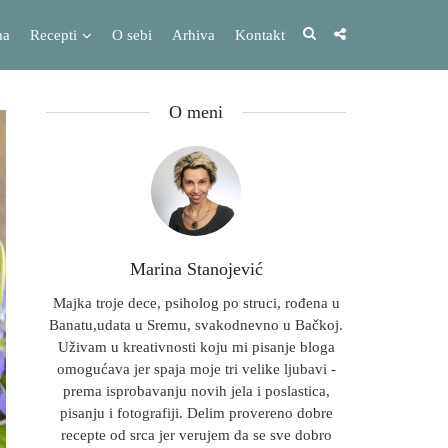
na
Recepti
O sebi
Arhiva
Kontakt
O meni
Marina Stanojević
Majka troje dece, psiholog po struci, rođena u
Banatu,udata u Sremu, svakodnevno u Bačkoj.
Uživam u kreativnosti koju mi pisanje bloga
omogućava jer spaja moje tri velike ljubavi -
prema isprobavanju novih jela i poslastica,
pisanju i fotografiji. Delim provereno dobre
recepte od srca jer verujem da se sve dobro