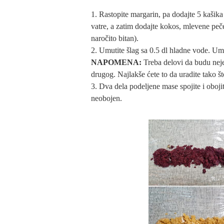
Rastopite margarin, pa dodajte 5 kašika 
vatre, a zatim dodajte kokos, mlevene peč
naročito bitan).
Umutite šlag sa 0.5 dl hladne vode. Ume
NAPOMENA:
Treba delovi da budu nej
drugog. Najlakše ćete to da uradite tako št
Dva dela podeljene mase spojite i oboj
neobojen.