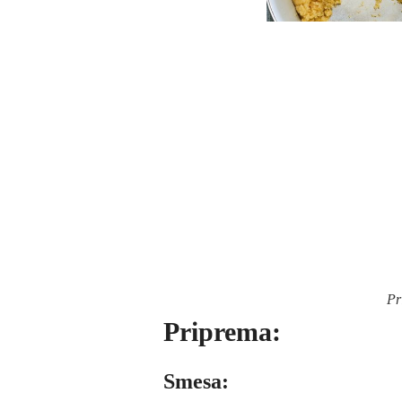
Pr
Priprema:
Smesa: