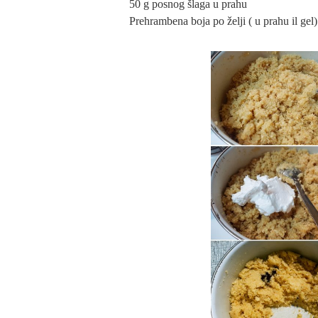
50 g posnog šlaga u prahu
Prehrambena boja po želji ( u prahu il gel)