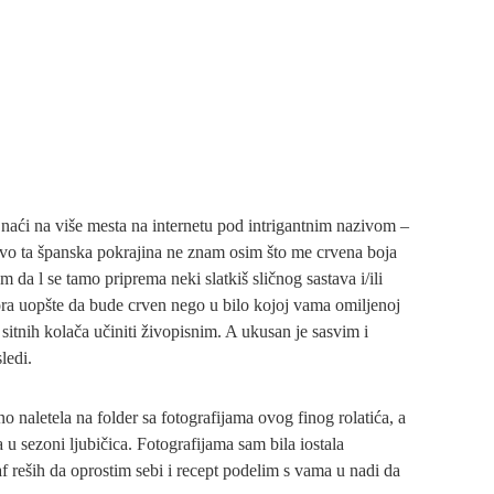
 naći na više mesta na internetu pod intrigantnim nazivom –
ravo ta španska pokrajina ne znam osim što me crvena boja
 da l se tamo priprema neki slatkiš sličnog sastava i/ili
ra uopšte da bude crven nego u bilo kojoj vama omiljenoj
sitnih kolača učiniti živopisnim. A ukusan je sasvim i
ledi.
aletela na folder sa fotografijama ovog finog rolatića, a
a u sezoni ljubičica. Fotografijama sam bila iostala
f reših da oprostim sebi i recept podelim s vama u nadi da