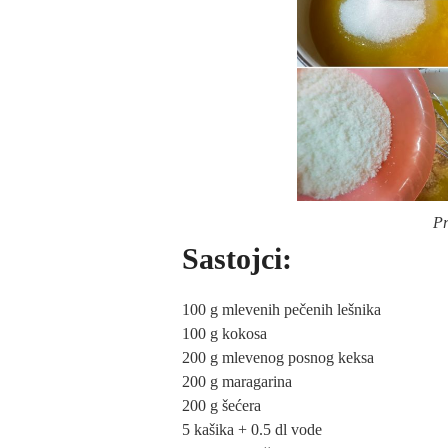
Pr
Sastojci:
100 g mlevenih pečenih lešnika
100 g kokosa
200 g mlevenog posnog keksa
200 g maragarina
200 g šećera
5 kašika + 0.5 dl vode