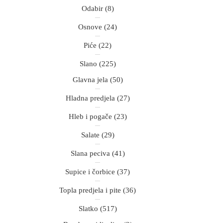
Odabir
(8)
Osnove
(24)
Piće
(22)
Slano
(225)
Glavna jela
(50)
Hladna predjela
(27)
Hleb i pogače
(23)
Salate
(29)
Slana peciva
(41)
Supice i čorbice
(37)
Topla predjela i pite
(36)
Slatko
(517)