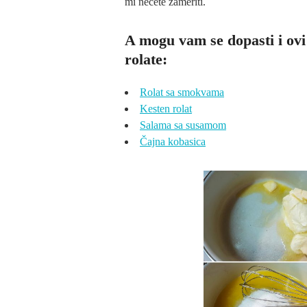
mi nećete zameriti.
A mogu vam se dopasti i ovi
rolate:
Rolat sa smokvama
Kesten rolat
Salama sa susamom
Čajna kobasica