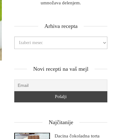
umnožava delenjem.
Arhiva recepta
Novi recepti na vaš mejl
Najčitanije
Dacina čokoladna torta