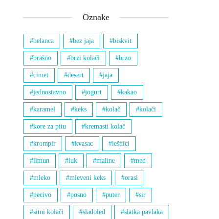
Oznake
belanca
bez jaja
biskvit
brašno
brzi kolači
brzo
cimet
desert
jaja
jednostavno
jogurt
kakao
karamel
keks
kolač
kolači
kore za pitu
kremasti kolač
krompir
kvasac
lešnici
limun
luk
maline
med
mleko
mleveni keks
orasi
pecivo
posno
puter
sir
sitni kolači
sladoled
slatka pavlaka