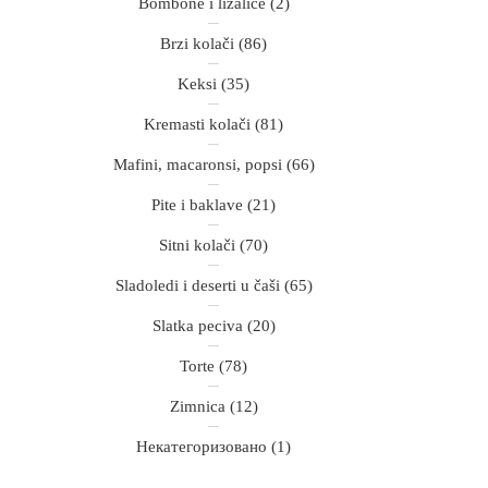
Bombone i lizalice
(2)
Brzi kolači
(86)
Keksi
(35)
Kremasti kolači
(81)
Mafini, macaronsi, popsi
(66)
Pite i baklave
(21)
Sitni kolači
(70)
Sladoledi i deserti u čaši
(65)
Slatka peciva
(20)
Torte
(78)
Zimnica
(12)
Некатегоризовано
(1)