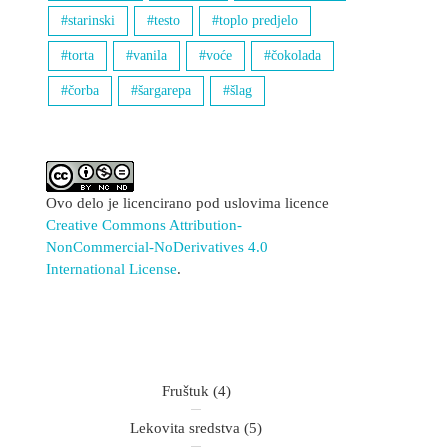
starinski
testo
toplo predjelo
torta
vanila
voće
čokolada
čorba
šargarepa
šlag
Ovo delo je licencirano pod uslovima licence
Creative Commons Attribution-
NonCommercial-NoDerivatives 4.0
International License
.
Fruštuk
(4)
Lekovita sredstva
(5)