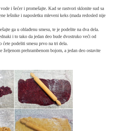
vode i šećer i promešajte. Kad se rastvori sklonite sud sa
ene lešnike i naposletku mleveni keks (mada redosled nije
šajte ga u ohlađenu smesu, te je podelite na dva dela.
ednaki i to tako da jedan deo bude dvostruko veći od
o ćete podeliti smesu prvo na tri dela.
ite željenom prehrambenom bojom, a jedan deo ostavite