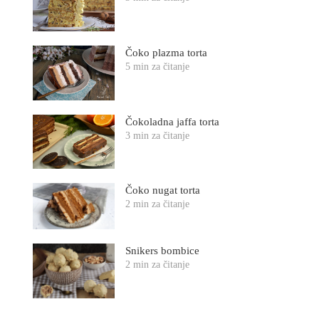
Čoko plazma torta
5 min za čitanje
Čokoladna jaffa torta
3 min za čitanje
Čoko nugat torta
2 min za čitanje
Snikers bombice
2 min za čitanje