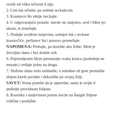
ocede od viška tečnosti il ulja.
Crni luk očistite, pa usitnite seckalicom.
Krastavce što sitnije iseckajte.
U odgovarajuću posudu stavite sir, majonez, senf i biber po
ukusu, te izmešajte.
Dodajte oceđenu tunjevinu, usitnjen luk i seckane
krastavčiće, peršunov list i ponovo promešajte.
NAPOMENA:
Probajte, pa dosolite ako želite. Meni je
dovoljno slano i bez dodate soli.
Pripremljenim filom premazujte svaku koricu (poslednju ne
morate) i ređajte jednu na drugu.
Složenu slanu tortu rashladite, a sutradan od gore premažite
slojem kisele pavlake i dekorišite po svojoj želji.
SAVET:
Nema potrebe da je opteretite, samo je uvijte il
prekrijte providnom folijom.
Rozenku s tunjevinom potom isecite na štangle željene
veličine i poslužite.