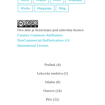
torta
vanila
voće
čokolada
čorba
šargarepa
šlag
Ovo delo je licencirano pod uslovima licence
Creative Commons Attribution-
NonCommercial-NoDerivatives 4.0
International License
.
Fruštuk
(4)
Lekovita sredstva
(5)
Odabir
(8)
Osnove
(24)
Piće
(22)