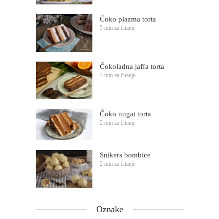
Čoko plazma torta
5 min za čitanje
Čokoladna jaffa torta
3 min za čitanje
Čoko nugat torta
2 min za čitanje
Snikers bombice
2 min za čitanje
Oznake