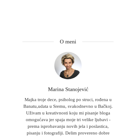
O meni
Marina Stanojević
Majka troje dece, psiholog po struci, rođena u
Banatu,udata u Sremu, svakodnevno u Bačkoj.
Uživam u kreativnosti koju mi pisanje bloga
omogućava jer spaja moje tri velike ljubavi -
prema isprobavanju novih jela i poslastica,
pisanju i fotografiji. Delim provereno dobre