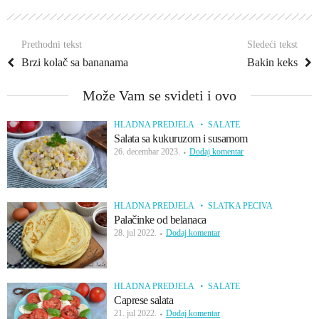
Prethodni tekst
Sledeći tekst
Brzi kolač sa bananama
Bakin keks
Može Vam se svideti i ovo
HLADNA PREDJELA
SALATE
Salata sa kukuruzom i susamom
26. decembar 2023.
Dodaj komentar
HLADNA PREDJELA
SLATKA PECIVA
Palačinke od belanaca
28. jul 2022.
Dodaj komentar
HLADNA PREDJELA
SALATE
Caprese salata
21. jul 2022.
Dodaj komentar