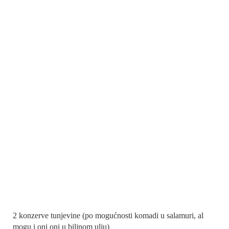
2 konzerve tunjevine (po mogućnosti komadi u salamuri, al
mogu i oni oni u biljnom ulju)