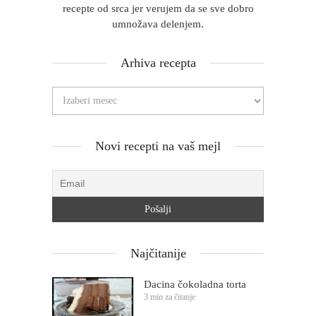
recepte od srca jer verujem da se sve dobro
umnožava delenjem.
Arhiva recepta
Novi recepti na vaš mejl
Najčitanije
Dacina čokoladna torta
3 min za čitanje