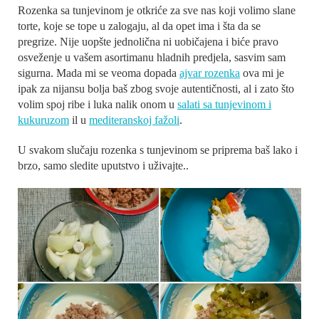
Rozenka sa tunjevinom je otkriće za sve nas koji volimo slane
torte, koje se tope u zalogaju, al da opet ima i šta da se
pregrize. Nije uopšte jednolična ni uobičajena i biće pravo
osveženje u vašem asortimanu hladnih predjela, sasvim sam
sigurna. Mada mi se veoma dopada
ajvar rozenka
ova mi je
ipak za nijansu bolja baš zbog svoje autentičnosti, al i zato što
volim spoj ribe i luka nalik onom u
salati sa tunjevinom i
kukuruzom
il u
mediteranskoj fažoli
.
U svakom slučaju rozenka s tunjevinom se priprema baš lako i
brzo, samo sledite uputstvo i uživajte..