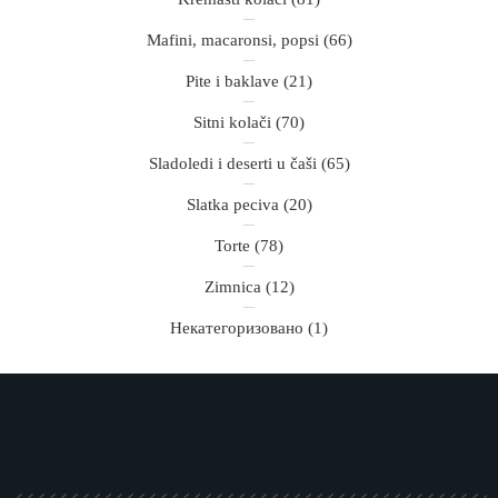
Mafini, macaronsi, popsi
(66)
Pite i baklave
(21)
Sitni kolači
(70)
Sladoledi i deserti u čaši
(65)
Slatka peciva
(20)
Torte
(78)
Zimnica
(12)
Некатегоризовано
(1)