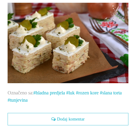
Označeno sa:
hladna predjela
luk
rozen kore
slana torta
tunjevina
Dodaj komentar