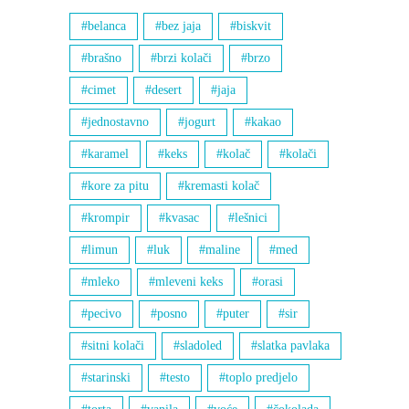
belanca
bez jaja
biskvit
brašno
brzi kolači
brzo
cimet
desert
jaja
jednostavno
jogurt
kakao
karamel
keks
kolač
kolači
kore za pitu
kremasti kolač
krompir
kvasac
lešnici
limun
luk
maline
med
mleko
mleveni keks
orasi
pecivo
posno
puter
sir
sitni kolači
sladoled
slatka pavlaka
starinski
testo
toplo predjelo