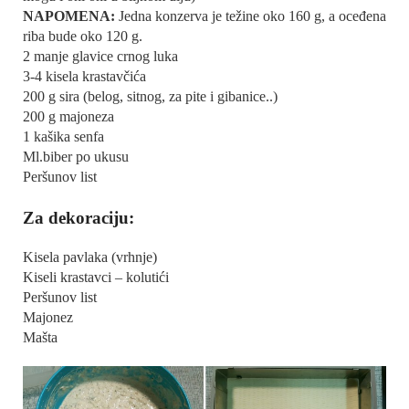
NAPOMENA:
Jedna konzerva je težine oko 160 g, a oceđena
riba bude oko 120 g.
2 manje glavice crnog luka
3-4 kisela krastavčića
200 g sira (belog, sitnog, za pite i gibanice..)
200 g majoneza
1 kašika senfa
Ml.biber po ukusu
Peršunov list
Za dekoraciju:
Kisela pavlaka (vrhnje)
Kiseli krastavci – kolutići
Peršunov list
Majonez
Mašta