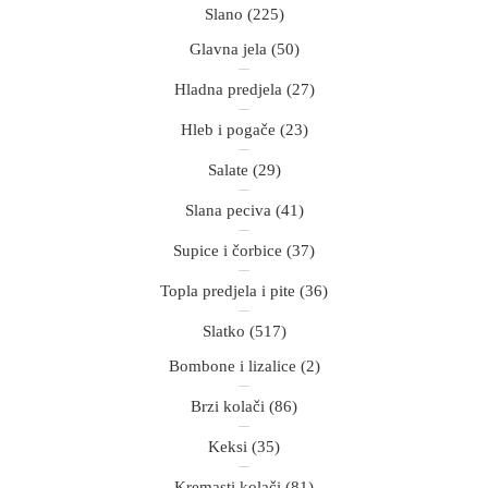
Slano
(225)
Glavna jela
(50)
Hladna predjela
(27)
Hleb i pogače
(23)
Salate
(29)
Slana peciva
(41)
Supice i čorbice
(37)
Topla predjela i pite
(36)
Slatko
(517)
Bombone i lizalice
(2)
Brzi kolači
(86)
Keksi
(35)
Kremasti kolači
(81)