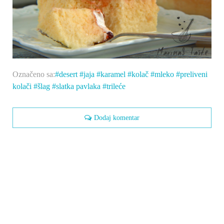
Označeno sa:
desert
jaja
karamel
kolač
mleko
preliveni
kolači
šlag
slatka pavlaka
trileće
Dodaj komentar