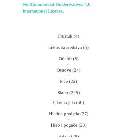
NonCommercial-NoDerivatives 4.0
International License
.
Fruštuk
(4)
Lekovita sredstva
(5)
Odabir
(8)
Osnove
(24)
Piće
(22)
Slano
(225)
Glavna jela
(50)
Hladna predjela
(27)
Hleb i pogače
(23)
Salate
(29)