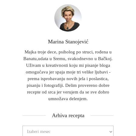
Marina Stanojević
Majka troje dece, psiholog po struci, rođena u
Banatu,udata u Sremu, svakodnevno u Bačkoj.
Uživam u kreativnosti koju mi pisanje bloga
omogućava jer spaja moje tri velike ljubavi -
prema isprobavanju novih jela i poslastica,
pisanju i fotografiji. Delim provereno dobre
recepte od srca jer verujem da se sve dobro
umnožava delenjem.
Arhiva recepta