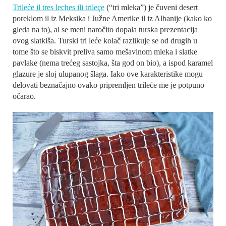
Trileće il tres leches ili trileçe
(“tri mleka”) je čuveni desert
poreklom il iz Meksika i Južne Amerike il iz Albanije (kako ko
gleda na to), al se meni naročito dopala turska prezentacija
ovog slatkiša. Turski tri leće kolač razlikuje se od drugih u
tome što se biskvit preliva samo mešavinom mleka i slatke
pavlake (nema trećeg sastojka, šta god on bio), a ispod karamel
glazure je sloj ulupanog šlaga. Iako ove karakteristike mogu
delovati beznačajno ovako pripremljen trileće me je potpuno
očarao.