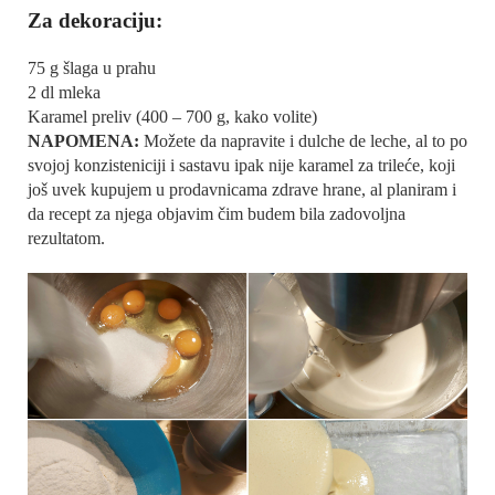
Za dekoraciju:
75 g šlaga u prahu
2 dl mleka
Karamel preliv (400 – 700 g, kako volite)
NAPOMENA:
Možete da napravite i dulche de leche, al to po
svojoj konzisteniciji i sastavu ipak nije karamel za trileće, koji
još uvek kupujem u prodavnicama zdrave hrane, al planiram i
da recept za njega objavim čim budem bila zadovoljna
rezultatom.