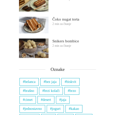
Čoko nugat torta
2 min za čitanje
Snikers bombice
2 min za čitanje
Oznake
belanca
bez jaja
biskvit
brašno
brzi kolači
brzo
cimet
desert
jaja
jednostavno
jogurt
kakao