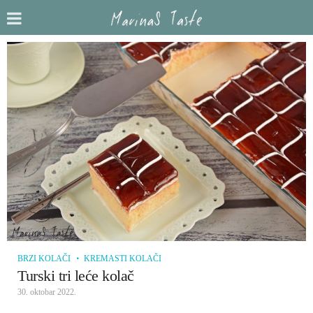
BRZI KOLAČI
KREMASTI KOLAČI
Turski tri leće kolač
30. oktobar 2022.