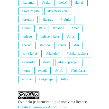
karamel
keks
kolač
kolači
kore za pitu
kremasti kolač
krompir
kvasac
lešnici
limun
luk
maline
med
mleko
mleveni keks
orasi
pecivo
posno
puter
sir
sitni kolači
sladoled
slatka pavlaka
starinski
testo
toplo predjelo
torta
vanila
voće
čokolada
čorba
šargarepa
šlag
Ovo delo je licencirano pod uslovima licence
Creative Commons Attribution-