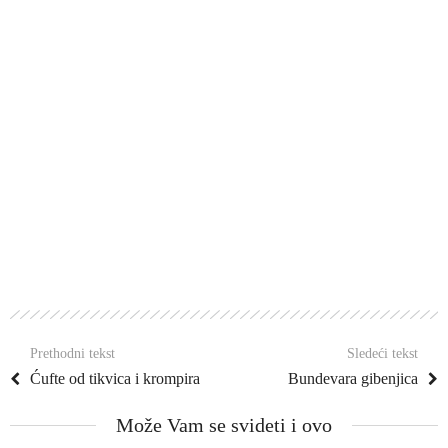
Prethodni tekst
Sledeći tekst
Ćufte od tikvica i krompira
Bundevara gibenjica
Može Vam se svideti i ovo