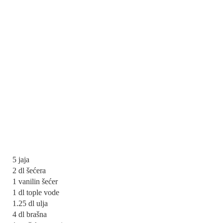
5 jaja
2 dl šećera
1 vanilin šećer
1 dl tople vode
1.25 dl ulja
4 dl brašna