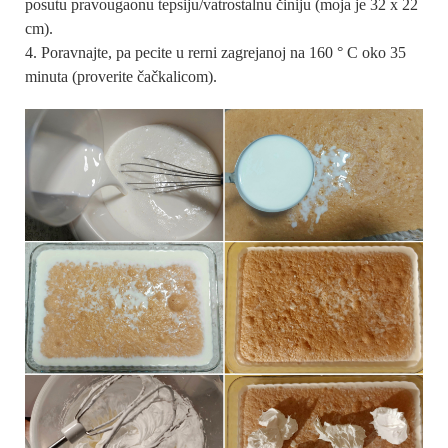
posutu pravougaonu tepsiju/vatrostalnu činiju (moja je 32 x 22
cm).
Poravnajte, pa pecite u rerni zagrejanoj na 160 ° C oko 35
minuta (proverite čačkalicom).