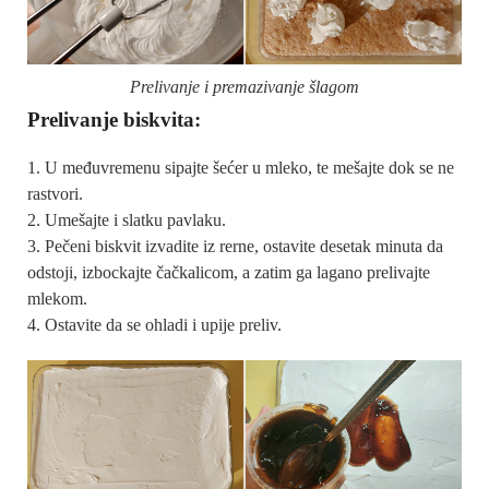
Prelivanje i premazivanje šlagom
Prelivanje biskvita:
U međuvremenu sipajte šećer u mleko, te mešajte dok se ne
rastvori.
Umešajte i slatku pavlaku.
Pečeni biskvit izvadite iz rerne, ostavite desetak minuta da
odstoji, izbockajte čačkalicom, a zatim ga lagano prelivajte
mlekom.
Ostavite da se ohladi i upije preliv.