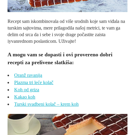
Recept sam iskombinovala od više srodnih koje sam viđala na
turskim sajtovima, mere prilagodila našoj metrici, te vam ga
delim od srca da i sebe i svoje drage počastite zaista
iyvanrednom poslasticom. Uživajte!
A mogu vam se dopasti i ovi provereno dobri
recepti za prelivene slatkiša:
Oranž ravanija
Plazma tri leće kolač
Koh od griza
Kakao koh
Turski svadbeni kolač – krem koh