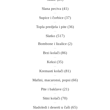
Slana peciva
(41)
Supice i čorbice
(37)
Topla predjela i pite
(36)
Slatko
(517)
Bombone i lizalice
(2)
Brzi kolači
(86)
Keksi
(35)
Kremasti kolači
(81)
Mafini, macaronsi, popsi
(66)
Pite i baklave
(21)
Sitni kolači
(70)
Sladoledi i deserti u čaši
(65)