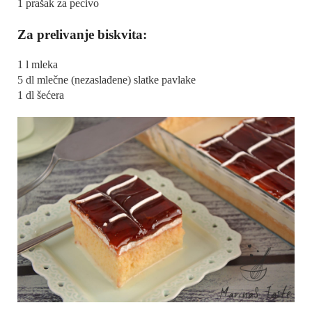
1 prašak za pecivo
Za prelivanje biskvita:
1 l mleka
5 dl mlečne (nezaslađene) slatke pavlake
1 dl šećera