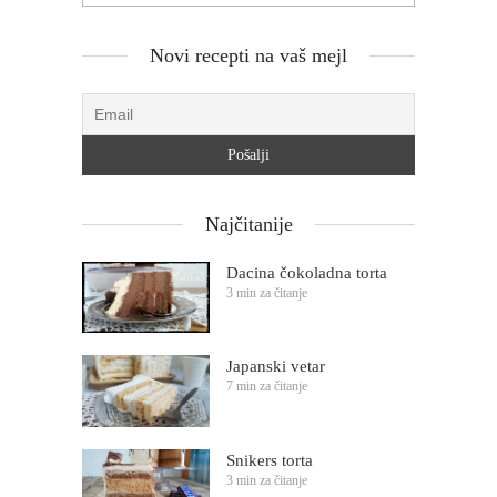
Novi recepti na vaš mejl
Najčitanije
Dacina čokoladna torta
3 min za čitanje
Japanski vetar
7 min za čitanje
Snikers torta
3 min za čitanje