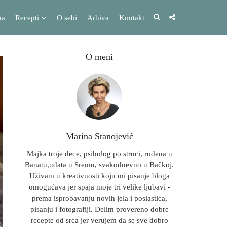
na
Recepti
O sebi
Arhiva
Kontakt
O meni
Marina Stanojević
Majka troje dece, psiholog po struci, rođena u
Banatu,udata u Sremu, svakodnevno u Bačkoj.
Uživam u kreativnosti koju mi pisanje bloga
omogućava jer spaja moje tri velike ljubavi -
prema isprobavanju novih jela i poslastica,
pisanju i fotografiji. Delim provereno dobre
recepte od srca jer verujem da se sve dobro