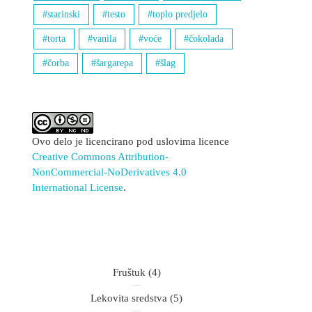
starinski
testo
toplo predjelo
torta
vanila
voće
čokolada
čorba
šargarepa
šlag
Ovo delo je licencirano pod uslovima licence
Creative Commons Attribution-
NonCommercial-NoDerivatives 4.0
International License
.
Fruštuk
(4)
Lekovita sredstva
(5)