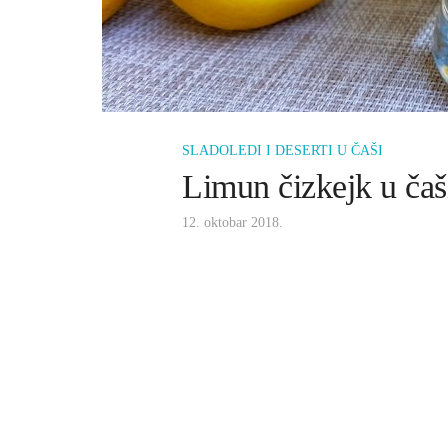
SLADOLEDI I DESERTI U ČAŠI
Limun čizkejk u čaš
12. oktobar 2018.