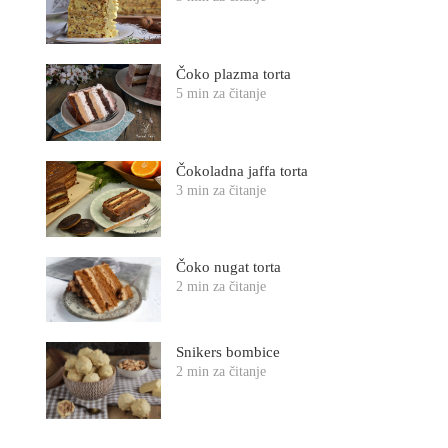
Čoko plazma torta
5 min za čitanje
Čokoladna jaffa torta
3 min za čitanje
Čoko nugat torta
2 min za čitanje
Snikers bombice
2 min za čitanje