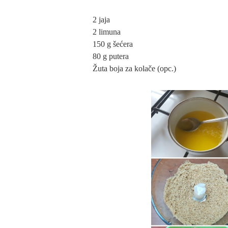
2 jaja
2 limuna
150 g šećera
80 g putera
Žuta boja za kolače (opc.)