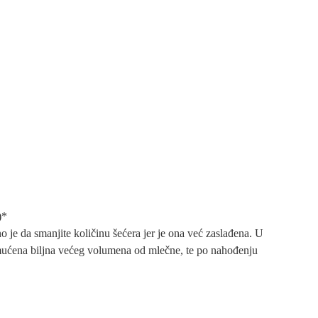
)*
o je da smanjite količinu šećera jer je ona već zaslađena. U
umućena biljna većeg volumena od mlečne, te po nahođenju