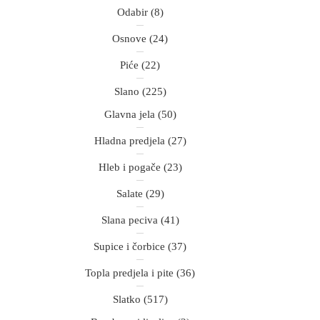
Odabir
(8)
Osnove
(24)
Piće
(22)
Slano
(225)
Glavna jela
(50)
Hladna predjela
(27)
Hleb i pogače
(23)
Salate
(29)
Slana peciva
(41)
Supice i čorbice
(37)
Topla predjela i pite
(36)
Slatko
(517)