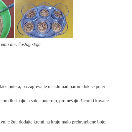
rema mrvičastog sloja
ckice putera, pa zagrevajte u sudu nad parom dok se puter
otom ih sipajte u sok s puterom, promešajte žicom i kuvajte
zivnije žut, dodajte kremi na kraju malo prehrambene boje.