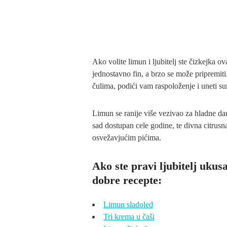
Ako volite limun i ljubitelj ste čizkejka o
jednostavno fin, a brzo se može priprem
čulima, podići vam raspoloženje i uneti su
Limun se ranije više vezivao za hladne da
sad dostupan cele godine, te divna citrusn
osvežavjućim pićima.
Ako ste pravi ljubitelj ukus
dobre recepte:
Limun sladoled
Tri krema u čaši