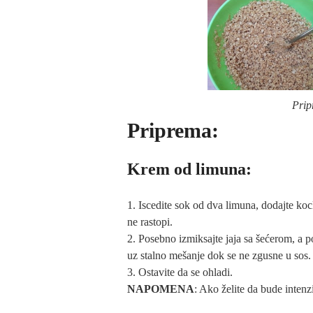
Prip
Priprema:
Krem od limuna:
1. Iscedite sok od dva limuna, dodajte ko
ne rastopi.
2. Posebno izmiksajte jaja sa šećerom, a p
uz stalno mešanje dok se ne zgusne u sos.
3. Ostavite da se ohladi.
NAPOMENA
: Ako želite da bude inten