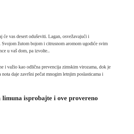
vaj će vas desert oduševiti. Lagan, osvežavajući i
iti. Svojom žutom bojom i citrusnom aromom ugodiće svim
nce u vaš dom, pa izvolte..
ne i važio kao odlična prevencija zimskim virozama, dok je
a nota daje završni pečat mnogim letnjim poslasticama i
a limuna isprobajte i ove provereno