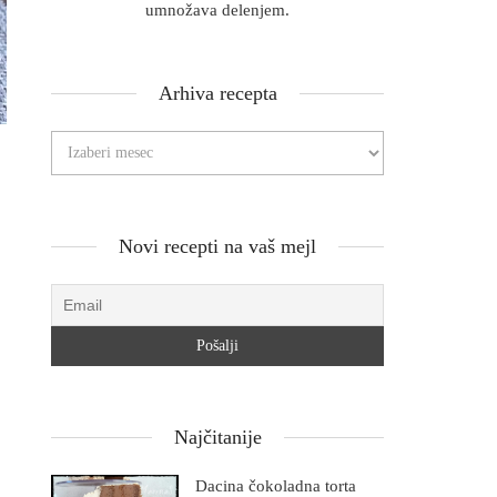
umnožava delenjem.
Arhiva recepta
Novi recepti na vaš mejl
Najčitanije
Dacina čokoladna torta