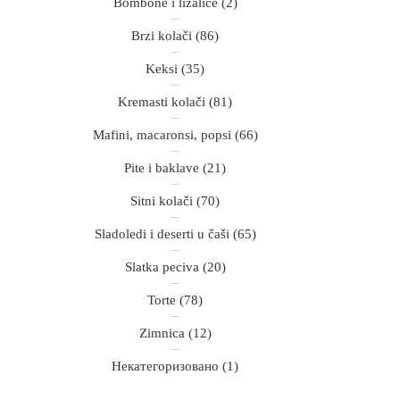
Bombone i lizalice
(2)
Brzi kolači
(86)
Keksi
(35)
Kremasti kolači
(81)
Mafini, macaronsi, popsi
(66)
Pite i baklave
(21)
Sitni kolači
(70)
Sladoledi i deserti u čaši
(65)
Slatka peciva
(20)
Torte
(78)
Zimnica
(12)
Некатегоризовано
(1)