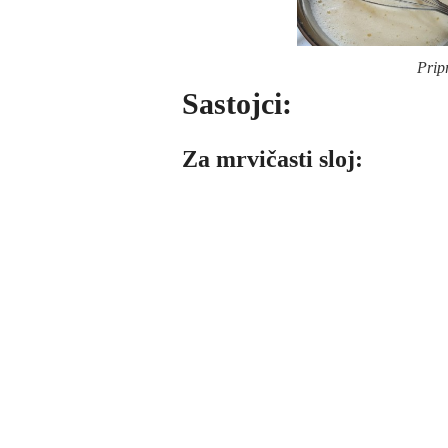
Prip
Sastojci:
Za mrvičasti sloj: