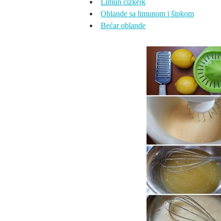
Limun čizkejk
Oblande sa limunom i šipkom
Bećar oblande