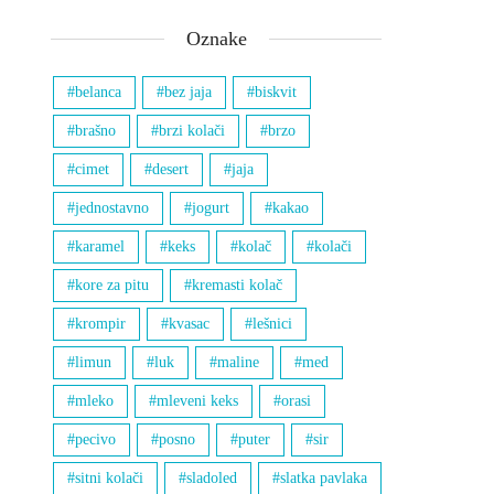
Oznake
belanca
bez jaja
biskvit
brašno
brzi kolači
brzo
cimet
desert
jaja
jednostavno
jogurt
kakao
karamel
keks
kolač
kolači
kore za pitu
kremasti kolač
krompir
kvasac
lešnici
limun
luk
maline
med
mleko
mleveni keks
orasi
pecivo
posno
puter
sir
sitni kolači
sladoled
slatka pavlaka