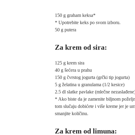
150 g graham keksa*
* Upotrebite keks po svom izboru.
50 g putera
Za krem od sira:
125 g krem sira
40 g šećera u prahu
150 g čvrstog jogurta (grčki tip jogurta)
5 g želatina u granulama (1/2 kesice)
2.5 dl slatke pavlake (mlečne nezaslađene
* Ako biste da je zamenite biljnom poželjn
tom slučaju dobićete i više kreme jer je 
smanjite količinu.
Za krem od limuna: