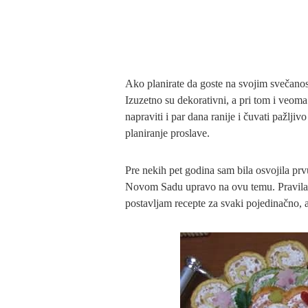
Ako planirate da goste na svojim svečanost
Izuzetno su dekorativni, a pri tom i veoma
napraviti i par dana ranije i čuvati pažlji
planiranje proslave.
Pre nekih pet godina sam bila osvojila 
Novom Sadu upravo na ovu temu. Pravila
postavljam recepte za svaki pojedinačno,