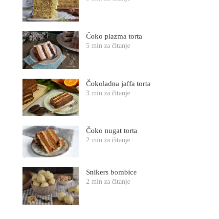
Čoko plazma torta
5 min za čitanje
Čokoladna jaffa torta
3 min za čitanje
Čoko nugat torta
2 min za čitanje
Snikers bombice
2 min za čitanje