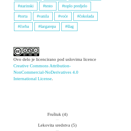
starinski
testo
toplo predjelo
torta
vanila
voće
čokolada
čorba
šargarepa
šlag
Ovo delo je licencirano pod uslovima licence
Creative Commons Attribution-
NonCommercial-NoDerivatives 4.0
International License
.
Fruštuk
(4)
Lekovita sredstva
(5)