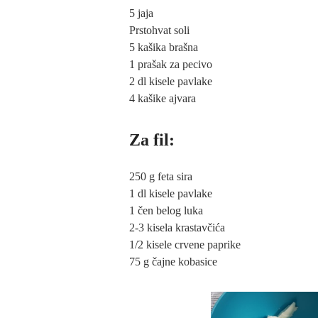
5 jaja
Prstohvat soli
5 kašika brašna
1 prašak za pecivo
2 dl kisele pavlake
4 kašike ajvara
Za fil:
250 g feta sira
1 dl kisele pavlake
1 čen belog luka
2-3 kisela krastavčića
1/2 kisele crvene paprike
75 g čajne kobasice