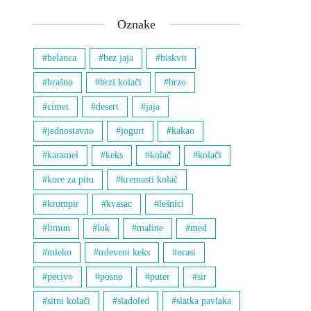
Oznake
belanca
bez jaja
biskvit
brašno
brzi kolači
brzo
cimet
desert
jaja
jednostavno
jogurt
kakao
karamel
keks
kolač
kolači
kore za pitu
kremasti kolač
krompir
kvasac
lešnici
limun
luk
maline
med
mleko
mleveni keks
orasi
pecivo
posno
puter
sir
sitni kolači
sladoled
slatka pavlaka