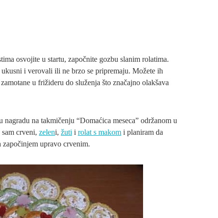
ima osvojite u startu, započnite gozbu slanim rolatima.
 ukusni i verovali ili ne brzo se pripremaju. Možete ih
vo zamotane u frižideru do služenja što značajno olakšava
prvu nagradu na takmičenju “Domaćica meseca” održanom u
 sam crveni,
zelen
i,
žuti
i
rolat s makom
i planiram da
 a započinjem upravo crvenim.