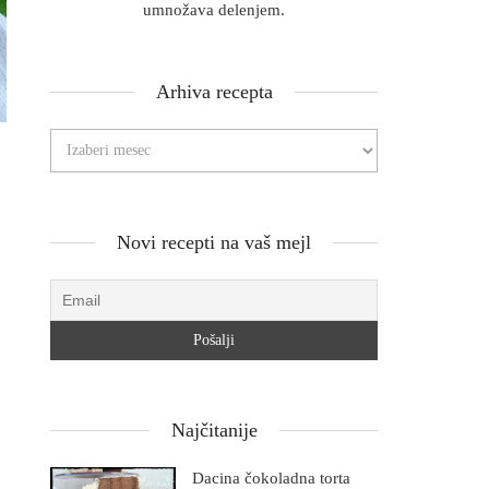
umnožava delenjem.
Arhiva recepta
Novi recepti na vaš mejl
Najčitanije
Dacina čokoladna torta