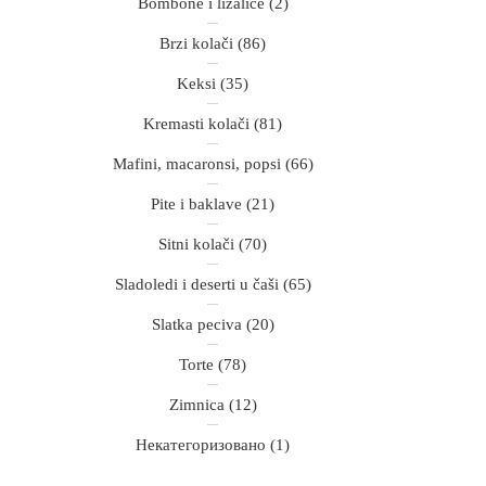
Bombone i lizalice
(2)
Brzi kolači
(86)
Keksi
(35)
Kremasti kolači
(81)
Mafini, macaronsi, popsi
(66)
Pite i baklave
(21)
Sitni kolači
(70)
Sladoledi i deserti u čaši
(65)
Slatka peciva
(20)
Torte
(78)
Zimnica
(12)
Некатегоризовано
(1)