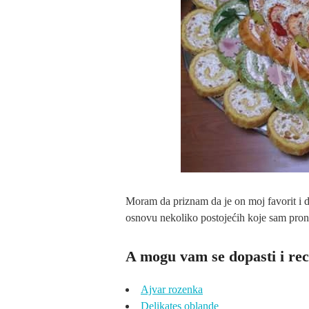
Moram da priznam da je on moj favorit i 
osnovu nekoliko postojećih koje sam pronala
A mogu vam se dopasti i rec
Ajvar rozenka
Delikates oblande