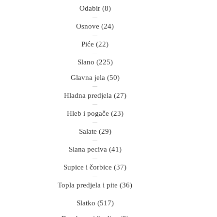
Odabir
(8)
Osnove
(24)
Piće
(22)
Slano
(225)
Glavna jela
(50)
Hladna predjela
(27)
Hleb i pogače
(23)
Salate
(29)
Slana peciva
(41)
Supice i čorbice
(37)
Topla predjela i pite
(36)
Slatko
(517)