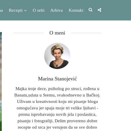
na
Recepti
O sebi
Arhiva
Kontakt
O meni
Marina Stanojević
Majka troje dece, psiholog po struci, rođena u
Banatu,udata u Sremu, svakodnevno u Bačkoj.
Uživam u kreativnosti koju mi pisanje bloga
omogućava jer spaja moje tri velike ljubavi -
prema isprobavanju novih jela i poslastica,
pisanju i fotografiji. Delim provereno dobre
recepte od srca jer verujem da se sve dobro