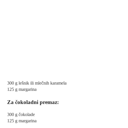
300 g lešnik ili mlečnih karamela
125 g margarina
Za čokoladni premaz:
300 g čokolade
125 g margarina