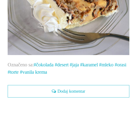
Označeno sa:
čokolada
desert
jaja
karamel
mleko
orasi
torte
vanila krema
Dodaj komentar