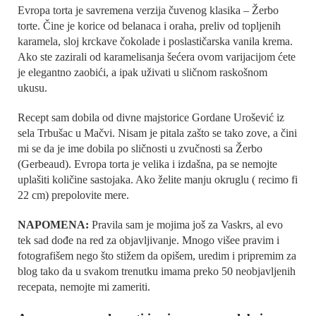
Evropa torta je savremena verzija čuvenog klasika – Žerbo
torte. Čine je korice od belanaca i oraha, preliv od topljenih
karamela, sloj krckave čokolade i poslastičarska vanila krema.
Ako ste zazirali od karamelisanja šećera ovom varijacijom ćete
je elegantno zaobići, a ipak uživati u sličnom raskošnom
ukusu.
Recept sam dobila od divne majstorice Gordane Urošević iz
sela Trbušac u Mačvi. Nisam je pitala zašto se tako zove, a čini
mi se da je ime dobila po sličnosti u zvučnosti sa Žerbo
(Gerbeaud). Evropa torta je velika i izdašna, pa se nemojte
uplašiti količine sastojaka. Ako želite manju okruglu ( recimo fi
22 cm) prepolovite mere.
NAPOMENA:
Pravila sam je mojima još za Vaskrs, al evo
tek sad dođe na red za objavljivanje. Mnogo višee pravim i
fotografišem nego što stižem da opišem, uredim i pripremim za
blog tako da u svakom trenutku imama preko 50 neobjavljenih
recepata, nemojte mi zameriti.