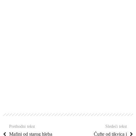
Prethodni tekst
Sledeći tekst
Mafini od starog hleba
Ćufte od tikvica i