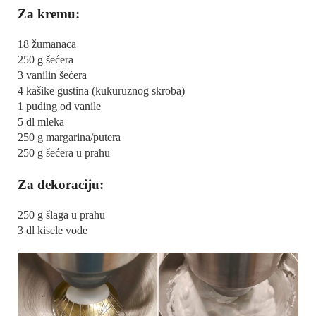
Za kremu:
18 žumanaca
250 g šećera
3 vanilin šećera
4 kašike gustina (kukuruznog skroba)
1 puding od vanile
5 dl mleka
250 g margarina/putera
250 g šećera u prahu
Za dekoraciju:
250 g šlaga u prahu
3 dl kisele vode