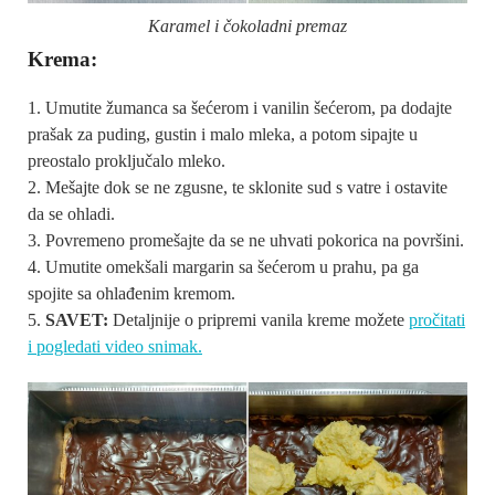
Karamel i čokoladni premaz
Krema:
Umutite žumanca sa šećerom i vanilin šećerom, pa dodajte
prašak za puding, gustin i malo mleka, a potom sipajte u
preostalo proključalo mleko.
Mešajte dok se ne zgusne, te sklonite sud s vatre i ostavite
da se ohladi.
Povremeno promešajte da se ne uhvati pokorica na površini.
Umutite omekšali margarin sa šećerom u prahu, pa ga
spojite sa ohlađenim kremom.
SAVET:
Detaljnije o pripremi vanila kreme možete
pročitati
i pogledati video snimak.