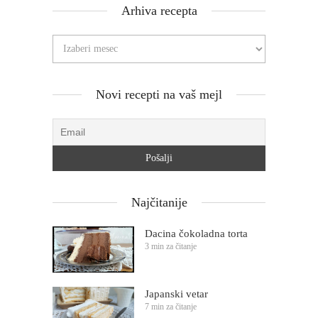
Arhiva recepta
Novi recepti na vaš mejl
Najčitanije
Dacina čokoladna torta
3 min za čitanje
Japanski vetar
7 min za čitanje