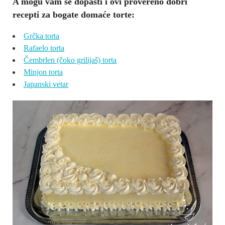
A mogu vam se dopasti i ovi provereno dobri
recepti za bogate domaće torte:
Grčka torta
Rafaelo torta
Čembrlen (čoko grilijaš) torta
Minjon torta
Japanski vetar