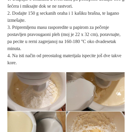
šećera i miksajte dok se ne rastvori.
Dodajte 150 g seckanih oraha i 1 kašiku brašna, te lagano
izmešajte.
Pripremljenu masu rasporedite u papirom za pečenje
postavljen pravougaoni pleh (moj je 22 x 32 cm), poravnajte,
pa pecite u rerni zagrejanoj na 160-180 °C oko dvadesetak
minuta.
Na isti način od preostalog materijala ispecite još dve takve
kore.