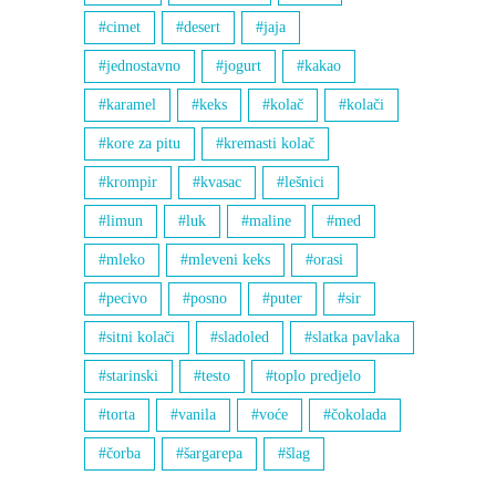
cimet
desert
jaja
jednostavno
jogurt
kakao
karamel
keks
kolač
kolači
kore za pitu
kremasti kolač
krompir
kvasac
lešnici
limun
luk
maline
med
mleko
mleveni keks
orasi
pecivo
posno
puter
sir
sitni kolači
sladoled
slatka pavlaka
starinski
testo
toplo predjelo
torta
vanila
voće
čokolada
čorba
šargarepa
šlag