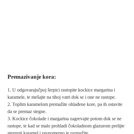
Premazivanje kora:
U odgovarajučpoj šerpici rastopite kockice margarina i
karamele, te mešajte na tihoj vatri dok se i one ne rastope.
Toplim karamelom premažite ohlađene kore, pa ih ostavite
da se premaz stegne.
Kockice čokolade i margarina zagrevajte potom dok se ne
rastope, te kad se malo prohladi čokoladnom glazurom prelijte
stegnuti karamel i ravnomerno je razmažite.