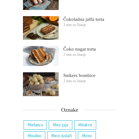
Čokoladna jaffa torta
3 min za čitanje
Čoko nugat torta
2 min za čitanje
Snikers bombice
2 min za čitanje
Oznake
belanca
bez jaja
biskvit
brašno
brzi kolači
brzo