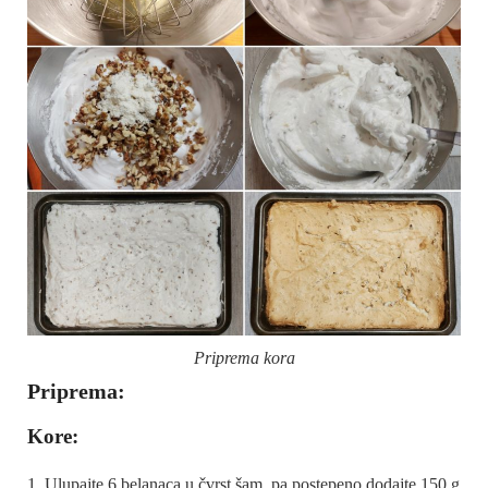
Priprema kora
Priprema:
Kore:
Ulupajte 6 belanaca u čvrst šam, pa postepeno dodajte 150 g