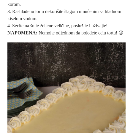
korom.
Rashlađenu tortu dekorišite šlagom umućenim sa hladnom
kiselom vodom.
Secite na šnite željene veličine, poslužite i uživajte!
NAPOMENA:
Nemojte odjednom da pojedete celu tortu! 😉