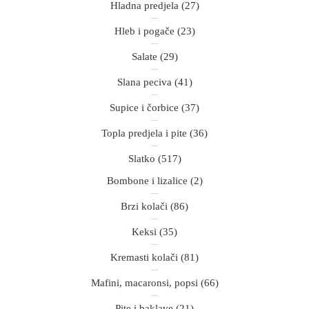
Hladna predjela
(27)
Hleb i pogače
(23)
Salate
(29)
Slana peciva
(41)
Supice i čorbice
(37)
Topla predjela i pite
(36)
Slatko
(517)
Bombone i lizalice
(2)
Brzi kolači
(86)
Keksi
(35)
Kremasti kolači
(81)
Mafini, macaronsi, popsi
(66)
Pite i baklave
(21)