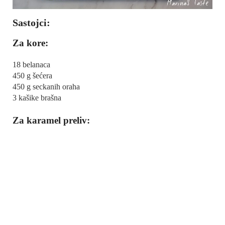
Sastojci:
Za kore:
18 belanaca
450 g šećera
450 g seckanih oraha
3 kašike brašna
Za karamel preliv: