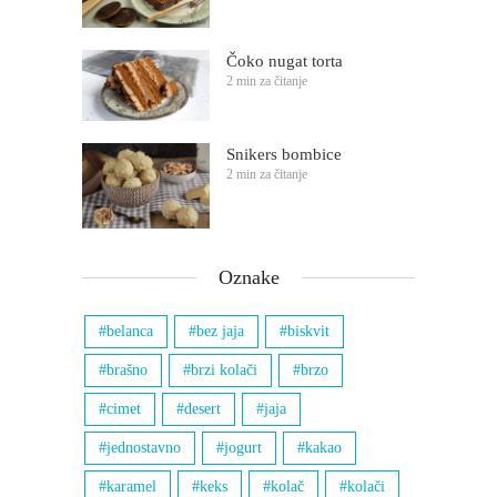
Čoko nugat torta
2 min za čitanje
Snikers bombice
2 min za čitanje
Oznake
belanca
bez jaja
biskvit
brašno
brzi kolači
brzo
cimet
desert
jaja
jednostavno
jogurt
kakao
karamel
keks
kolač
kolači