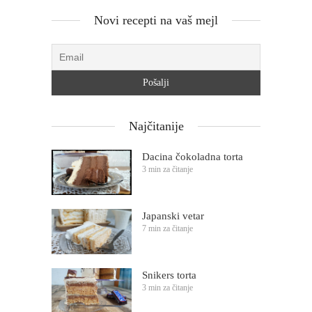
Novi recepti na vaš mejl
Najčitanije
Dacina čokoladna torta
3 min za čitanje
Japanski vetar
7 min za čitanje
Snikers torta
3 min za čitanje