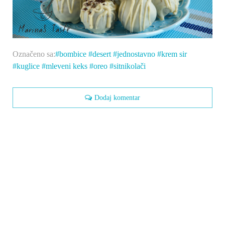
Označeno sa:
bombice
desert
jednostavno
krem sir
kuglice
mleveni keks
oreo
sitnikolači
Dodaj komentar