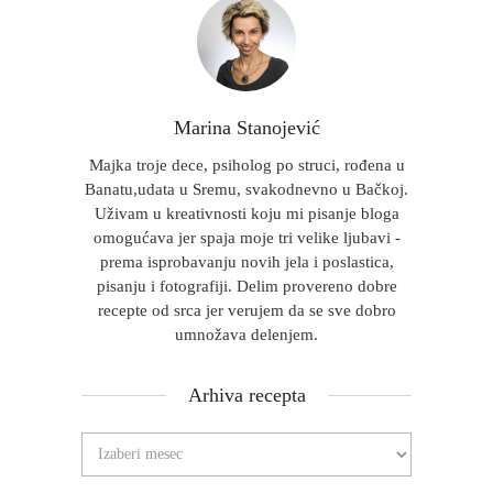
Marina Stanojević
Majka troje dece, psiholog po struci, rođena u
Banatu,udata u Sremu, svakodnevno u Bačkoj.
Uživam u kreativnosti koju mi pisanje bloga
omogućava jer spaja moje tri velike ljubavi -
prema isprobavanju novih jela i poslastica,
pisanju i fotografiji. Delim provereno dobre
recepte od srca jer verujem da se sve dobro
umnožava delenjem.
Arhiva recepta