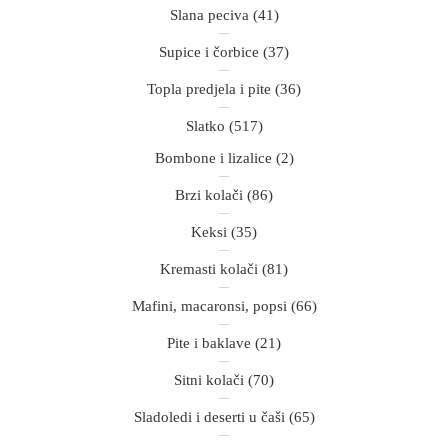
Slana peciva
(41)
Supice i čorbice
(37)
Topla predjela i pite
(36)
Slatko
(517)
Bombone i lizalice
(2)
Brzi kolači
(86)
Keksi
(35)
Kremasti kolači
(81)
Mafini, macaronsi, popsi
(66)
Pite i baklave
(21)
Sitni kolači
(70)
Sladoledi i deserti u čaši
(65)