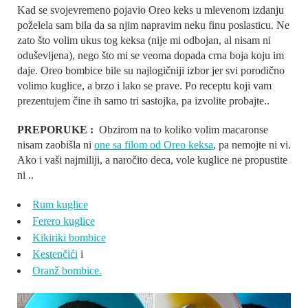
Kad se svojevremeno pojavio Oreo keks u mlevenom izdanju
poželela sam bila da sa njim napravim neku finu poslasticu. Ne
zato što volim ukus tog keksa (nije mi odbojan, al nisam ni
oduševljena), nego što mi se veoma dopada crna boja koju im
daje. Oreo bombice bile su najlogičniji izbor jer svi porodično
volimo kuglice, a brzo i lako se prave. Po receptu koji vam
prezentujem čine ih samo tri sastojka, pa izvolite probajte..
PREPORUKE :
Obzirom na to koliko volim macaronse
nisam zaobišla ni
one sa filom od Oreo keksa
, pa nemojte ni vi.
Ako i vaši najmiliji, a naročito deca, vole kuglice ne propustite
ni ..
Rum kuglice
Ferero kuglice
Kikiriki bombice
Kestenčići
i
Oranž bombice.