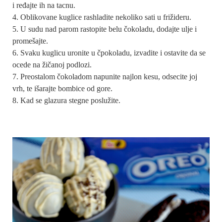
i ređajte ih na tacnu.
Oblikovane kuglice rashladite nekoliko sati u frižideru.
U sudu nad parom rastopite belu čokoladu, dodajte ulje i
promešajte.
Svaku kuglicu uronite u čpokoladu, izvadite i ostavite da se
ocede na žičanoj podlozi.
Preostalom čokoladom napunite najlon kesu, odsecite joj
vrh, te išarajte bombice od gore.
Kad se glazura stegne poslužite.