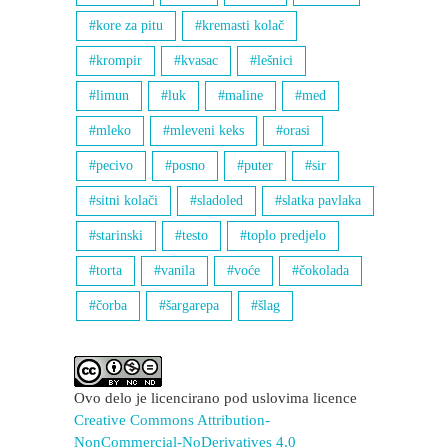
kore za pitu
kremasti kolač
krompir
kvasac
lešnici
limun
luk
maline
med
mleko
mleveni keks
orasi
pecivo
posno
puter
sir
sitni kolači
sladoled
slatka pavlaka
starinski
testo
toplo predjelo
torta
vanila
voće
čokolada
čorba
šargarepa
šlag
Ovo delo je licencirano pod uslovima licence
Creative Commons Attribution-
NonCommercial-NoDerivatives 4.0