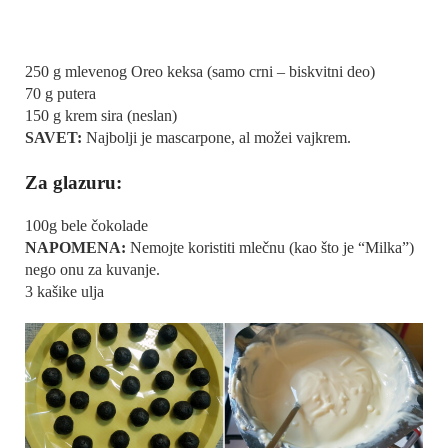
250 g mlevenog Oreo keksa (samo crni – biskvitni deo)
70 g putera
150 g krem sira (neslan)
SAVET:
Najbolji je mascarpone, al možei vajkrem.
Za glazuru:
100g bele čokolade
NAPOMENA:
Nemojte koristiti mlečnu (kao što je “Milka”)
nego onu za kuvanje.
3 kašike ulja