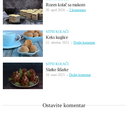
Rozen kolač sa makom
30. april 2024.
2 komentara
SITNI KOLAČI
Keks kuglice
22. oktobar 2023.
Dodaj komentar
SITNI KOLAČI
Slatke šišarke
10. mart 2023.
Dodaj komentar
Ostavite komentar