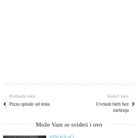
Prethodni tekst
Sledeći tekst
Pizza spirale od testa
Uvrnuti hleb bez
mešenja
Može Vam se svideti i ovo
SITNI KOLAČI