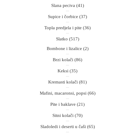
Slana peciva
(41)
Supice i čorbice
(37)
Topla predjela i pite
(36)
Slatko
(517)
Bombone i lizalice
(2)
Brzi kolači
(86)
Keksi
(35)
Kremasti kolači
(81)
Mafini, macaronsi, popsi
(66)
Pite i baklave
(21)
Sitni kolači
(70)
Sladoledi i deserti u čaši
(65)