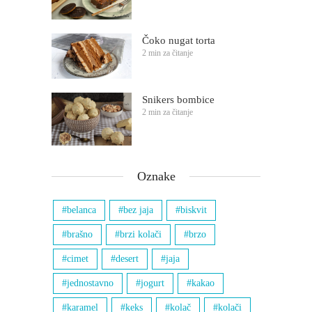
Čoko nugat torta
2 min za čitanje
Snikers bombice
2 min za čitanje
Oznake
belanca
bez jaja
biskvit
brašno
brzi kolači
brzo
cimet
desert
jaja
jednostavno
jogurt
kakao
karamel
keks
kolač
kolači