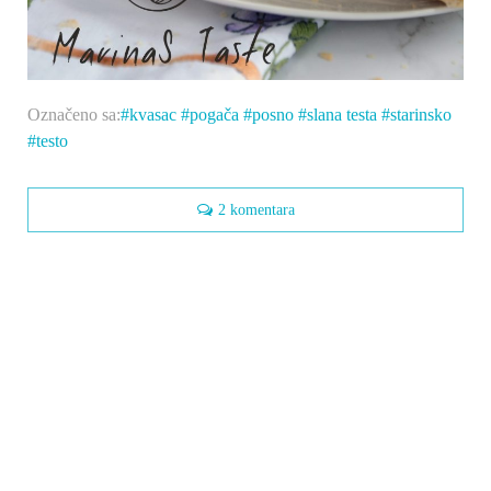
Označeno sa:
kvasac
pogača
posno
slana testa
starinsko
testo
2 komentara