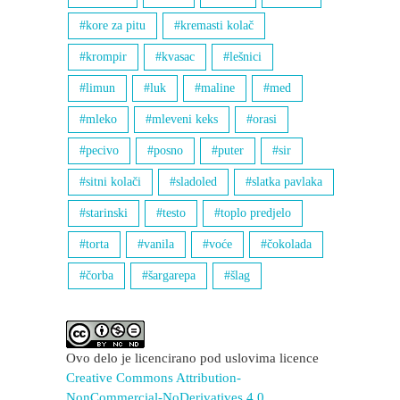
kore za pitu
kremasti kolač
krompir
kvasac
lešnici
limun
luk
maline
med
mleko
mleveni keks
orasi
pecivo
posno
puter
sir
sitni kolači
sladoled
slatka pavlaka
starinski
testo
toplo predjelo
torta
vanila
voće
čokolada
čorba
šargarepa
šlag
Ovo delo je licencirano pod uslovima licence
Creative Commons Attribution-
NonCommercial-NoDerivatives 4.0