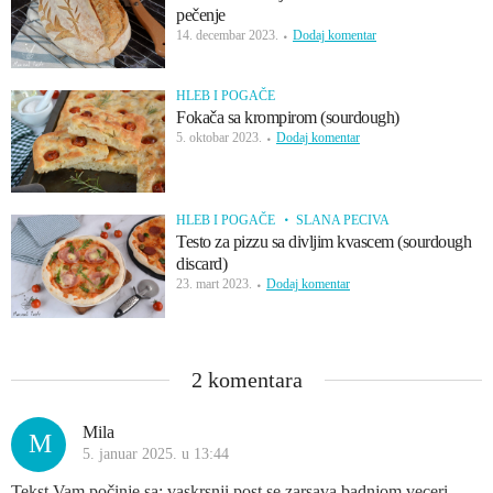
pečenje
14. decembar 2023.
Dodaj komentar
HLEB I POGAČE
Fokača sa krompirom (sourdough)
5. oktobar 2023.
Dodaj komentar
HLEB I POGAČE
SLANA PECIVA
Testo za pizzu sa divljim kvascem (sourdough
discard)
23. mart 2023.
Dodaj komentar
2 komentara
Mila
M
5. januar 2025. u 13:44
Tekst Vam počinje sa: vaskrsnji post se zarsava badnjom veceri