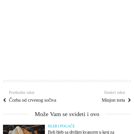
Prethodni tekst
Sledeći tekst
Čorba od crvenog sočiva
Minjon torta
Može Vam se svideti i ovo
HLEB I POGAČE
Beli hleb sa divljim kvascem u kesi za