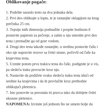
Oblikovanje pogače:
Podelite naraslo testo na dva jednaka dela.
Prvi deo oblikujte u loptu, te je rastanjite oklagijom na krug
prečnika 25 cm.
Tepsiju istih dimenzija podmažite i pospite brašnom il
postavite papirom za pečenje, a zatim u nju smestite prvi deo
testa i premažite ga od gore vodom.
Drugi deo testa takođe rastanjite, u sredinu postavite čašu i
oko nje napravite rezove sa četiri strane, počevši od čaše ka
krajevima testa.
Uzmite potom prvu trakicu testa do čaše, podignite je u vis,
pa sledeću traku provucite kroz nju.
Nastavite da podižete svaku sledeću traku testa idući od
sredine ka krajevima i da ih provlačite kroz prethodne
oblikujući pletenicu.
Isto ponovite sa preostala tri pravca tako da dobijete četiri
ukrasne pletenice.
NAPOMENA:
Izvinite još jednom što ne umem bolje da