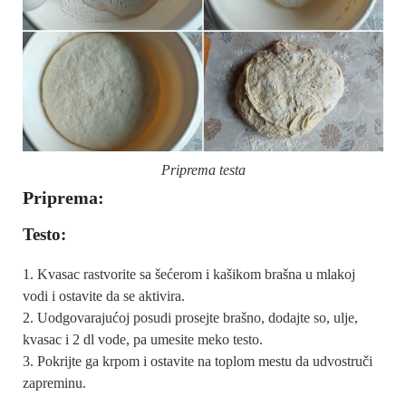
Priprema testa
Priprema:
Testo:
Kvasac rastvorite sa šećerom i kašikom brašna u mlakoj
vodi i ostavite da se aktivira.
Uodgovarajućoj posudi prosejte brašno, dodajte so, ulje,
kvasac i 2 dl vode, pa umesite meko testo.
Pokrijte ga krpom i ostavite na toplom mestu da udvostruči
zapreminu.