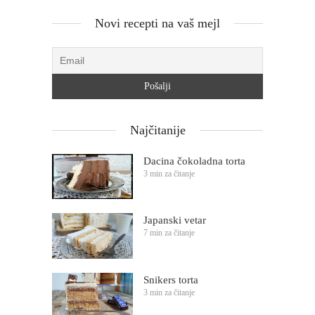
Novi recepti na vaš mejl
Najčitanije
Dacina čokoladna torta
3 min za čitanje
Japanski vetar
7 min za čitanje
Snikers torta
3 min za čitanje