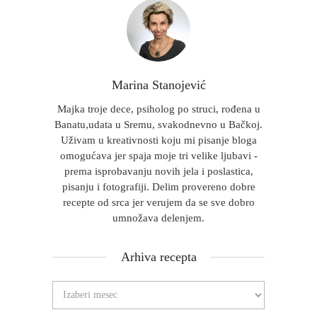
Marina Stanojević
Majka troje dece, psiholog po struci, rođena u
Banatu,udata u Sremu, svakodnevno u Bačkoj.
Uživam u kreativnosti koju mi pisanje bloga
omogućava jer spaja moje tri velike ljubavi -
prema isprobavanju novih jela i poslastica,
pisanju i fotografiji. Delim provereno dobre
recepte od srca jer verujem da se sve dobro
umnožava delenjem.
Arhiva recepta