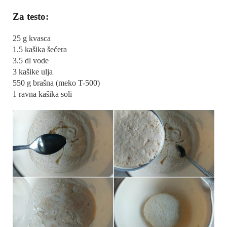
Za testo:
25 g kvasca
1.5 kašika šećera
3.5 dl vode
3 kašike ulja
550 g brašna (meko T-500)
1 ravna kašika soli