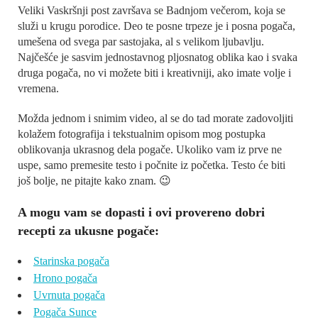
Veliki Vaskršnji post završava se Badnjom večerom, koja se
služi u krugu porodice. Deo te posne trpeze je i posna pogača,
umešena od svega par sastojaka, al s velikom ljubavlju.
Najčešće je sasvim jednostavnog pljosnatog oblika kao i svaka
druga pogača, no vi možete biti i kreativniji, ako imate volje i
vremena.
Možda jednom i snimim video, al se do tad morate zadovoljiti
kolažem fotografija i tekstualnim opisom mog postupka
oblikovanja ukrasnog dela pogače. Ukoliko vam iz prve ne
uspe, samo premesite testo i počnite iz početka. Testo će biti
još bolje, ne pitajte kako znam. 😉
A mogu vam se dopasti i ovi provereno dobri
recepti za ukusne pogače:
Starinska pogača
Hrono pogača
Uvrnuta pogača
Pogača Sunce