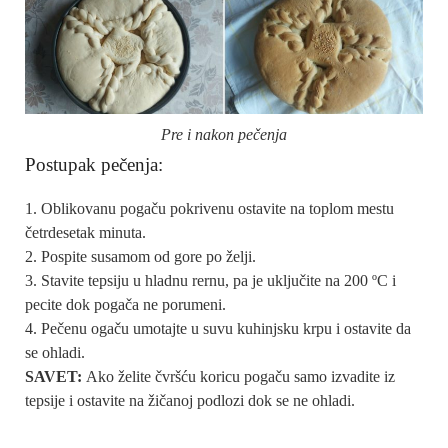
Pre i nakon pečenja
Postupak pečenja:
Oblikovanu pogaču pokrivenu ostavite na toplom mestu
četrdesetak minuta.
Pospite susamom od gore po želji.
Stavite tepsiju u hladnu rernu, pa je uključite na 200 ºC i
pecite dok pogača ne porumeni.
Pečenu ogaču umotajte u suvu kuhinjsku krpu i ostavite da
se ohladi.
SAVET:
Ako želite čvršću koricu pogaču samo izvadite iz
tepsije i ostavite na žičanoj podlozi dok se ne ohladi.