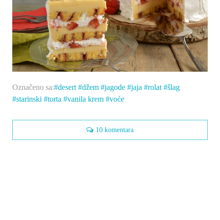
Označeno sa:
desert
džem
jagode
jaja
rolat
šlag
starinski
torta
vanila krem
voće
10 komentara