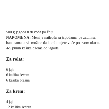
500 g jagoda il dr.voća po želji
NAPOMENA:
Meni je najlepša sa jagodama, pa zatim sa
bananama, a vi možete da kombinujete voće po svom ukusu.
4-5 punih kašika džema od jagoda
Za rolat:
6 jaja
6 kašika šećera
6 kašika brašna
Za krem:
4 jaja
12 kašika šećera