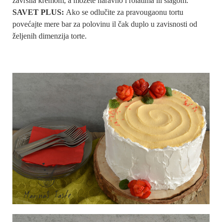
završila kremom, a možete naravno i rolatima ili šlagom.
SAVET PLUS:
Ako se odlučite za pravougaonu tortu
povećajte mere bar za polovinu il čak duplo u zavisnosti od
željenih dimenzija torte.