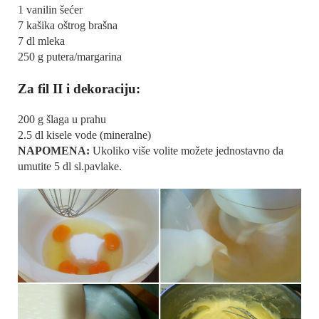
1 vanilin šećer
7 kašika oštrog brašna
7 dl mleka
250 g putera/margarina
Za fil II i dekoraciju:
200 g šlaga u prahu
2.5 dl kisele vode (mineralne)
NAPOMENA:
Ukoliko više volite možete jednostavno da
umutite 5 dl sl.pavlake.