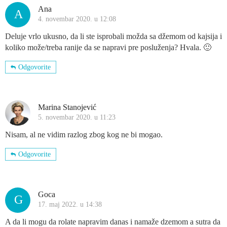
Ana
A
4. novembar 2020. u 12:08
Deluje vrlo ukusno, da li ste isprobali možda sa džemom od kajsija i
koliko može/treba ranije da se napravi pre posluženja? Hvala. 🙂
Odgovorite
Marina Stanojević
5. novembar 2020. u 11:23
Nisam, al ne vidim razlog zbog kog ne bi mogao.
Odgovorite
Goca
G
17. maj 2022. u 14:38
A da li mogu da rolate napravim danas i namaže dzemom a sutra da