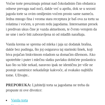
Voćne torte preuzimaju primat nad čokoladnim čim obdanica
odnese prevagu nad noći, dakle već u aprilu, dok se u sezoni
jagoda torte sa ovim omiljenim voćem prosto same nameću.
Jedna mnogo fina i veoma stara receptura je baš ova za tortu sa
rolatima i voćem, u prvom redu jagodama. Interesantan presek
i predivan ukus čine je vazda aktuelnom, te čvrsto verujem da
ne sme i neće biti zaboravljena ni od mlađih naraštaja.
Vanila krema se sprema od mleka i jaja uz dodatak brašna,
dakle bez pudinga, što joj osigurava taj starinski šmek, koji
biva pojačan biskvitnom roladom sa domaćim džemom. Ako
upotrebite i puter i mlečnu slatku pavlaku dobićete poslasticu
kao što su bile nekad, naravno ipak ne identičnu jer više ne
postoje namirnice nekadašnje kakvoće, al svakako najbližu
tome. Uživajte..
PREPORUKA:
Ljubitelji torta sa jagodama ne treba da
propuste ni ove divotice:
Vanila torta