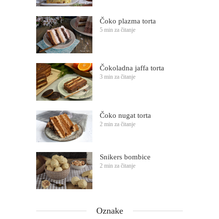
Čoko plazma torta
5 min za čitanje
Čokoladna jaffa torta
3 min za čitanje
Čoko nugat torta
2 min za čitanje
Snikers bombice
2 min za čitanje
Oznake