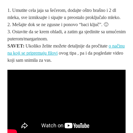
Umutite cela jaja sa šećerom, dodajte oštro brašno i 2 dl
mleka, sve izmiksajte i sipajte u preostalo proključalo mleko.
Mešajte dok se ne zgusne i ponovo “baci ključ”. 🙂
Ostavite da se krem ohladi, a zatim ga sjedinite sa umućenim
puterom/margarinom.
SAVET:
Ukoliko želite možete detaljnije da pročitate
o načinu
na koji se pripremaju filovi
ovog tipa , pa i da pogledate video
koji sam snimila za vas.