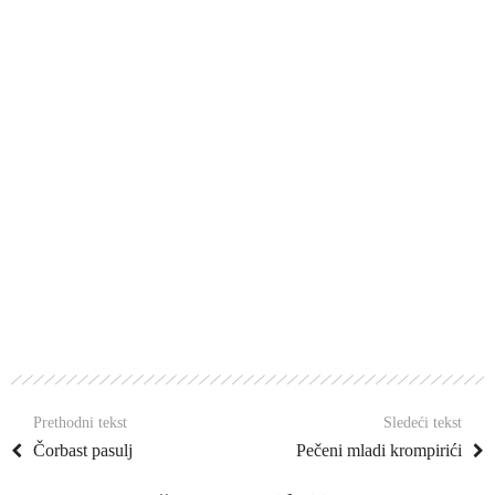
Prethodni tekst
Sledeći tekst
Čorbast pasulj
Pečeni mladi krompirići