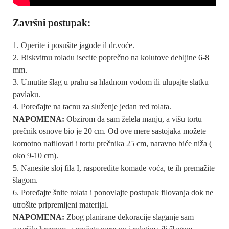
Završni postupak:
Operite i posušite jagode il dr.voće.
Biskvitnu roladu isecite poprečno na kolutove debljine 6-8
mm.
Umutite šlag u prahu sa hladnom vodom ili ulupajte slatku
pavlaku.
Poređajte na tacnu za služenje jedan red rolata.
NAPOMENA:
Obzirom da sam želela manju, a višu tortu
prečnik osnove bio je 20 cm. Od ove mere sastojaka možete
komotno nafilovati i tortu prečnika 25 cm, naravno biće niža (
oko 9-10 cm).
Nanesite sloj fila I, rasporedite komade voća, te ih premažite
šlagom.
Poređajte šnite rolata i ponovlajte postupak filovanja dok ne
utrošite pripremljeni materijal.
NAPOMENA:
Zbog planirane dekoracije slaganje sam