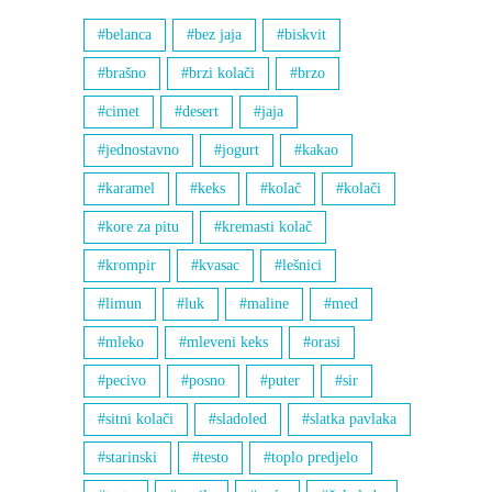
belanca
bez jaja
biskvit
brašno
brzi kolači
brzo
cimet
desert
jaja
jednostavno
jogurt
kakao
karamel
keks
kolač
kolači
kore za pitu
kremasti kolač
krompir
kvasac
lešnici
limun
luk
maline
med
mleko
mleveni keks
orasi
pecivo
posno
puter
sir
sitni kolači
sladoled
slatka pavlaka
starinski
testo
toplo predjelo