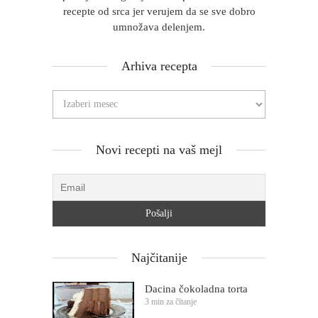
recepte od srca jer verujem da se sve dobro
umnožava delenjem.
Arhiva recepta
Novi recepti na vaš mejl
Najčitanije
Dacina čokoladna torta
3 min za čitanje