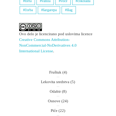
torta
vanila
voće
čokolada
čorba
šargarepa
šlag
Ovo delo je licencirano pod uslovima licence
Creative Commons Attribution-
NonCommercial-NoDerivatives 4.0
International License
.
Fruštuk
(4)
Lekovita sredstva
(5)
Odabir
(8)
Osnove
(24)
Piće
(22)