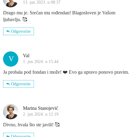
13. jun 2023. u 08:37
Drago mu je. Srećan mu rođendan! Blagosloven je Vašom
ljubavlju. 🥰
Odgovorite
Val
V
1. jun 2024. u 15:44
Ja probala pod fondan i može! ❤️ Evo ga upravo ponovo pravim.
Odgovorite
Marina Stanojević
2. jun 2024. u 12:19
Divno, hvala što ste javili! 🥰
Odgovorite