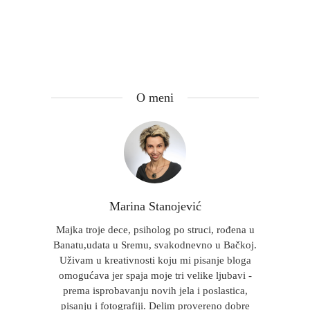
O meni
Marina Stanojević
Majka troje dece, psiholog po struci, rođena u
Banatu,udata u Sremu, svakodnevno u Bačkoj.
Uživam u kreativnosti koju mi pisanje bloga
omogućava jer spaja moje tri velike ljubavi -
prema isprobavanju novih jela i poslastica,
pisanju i fotografiji. Delim provereno dobre