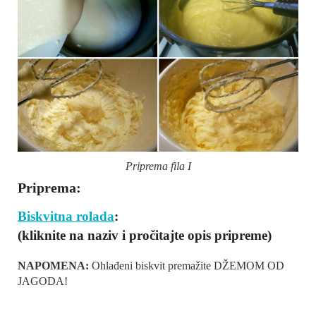
Priprema fila I
Priprema:
Biskvitna rolada
:
(kliknite na naziv i pročitajte opis pripreme)
NAPOMENA:
Ohlađeni biskvit premažite DŽEMOM OD
JAGODA!